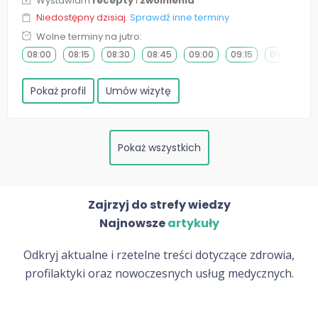
Wystawiam
recepty
i
zwolnienia
Niedostępny dzisiaj.
Sprawdź inne terminy
Wolne terminy na jutro:
08:00
08:15
08:30
08:45
09:00
09:15
09:30
0
Pokaż profil
Umów wizytę
Pokaż wszystkich
Zajrzyj do strefy wiedzy
Najnowsze
artykuły
Odkryj aktualne i rzetelne treści dotyczące zdrowia,
profilaktyki oraz nowoczesnych usług medycznych.