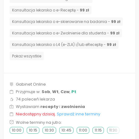
Konsultacja lekarska o e-Receptę -
99 zł
Konsultacja lekarska o e-skierowanie na badania -
99 zł
Konsultacja lekarska o e-Zwolnienie dla studenta -
99 zł
Konsultacja lekarska o L4 (e-ZLA) i/lub eReceptę -
99 zł
Pokaż wszystkie
Gabinet Online
Przyjmuje w:
Sob
,
Wt
,
Czw
,
Pt
74 poleceń lekarza
Wystawiam
recepty
i
zwolnienia
Niedostępny dzisiaj.
Sprawdź inne terminy
Wolne terminy na jutro:
10:00
10:15
10:30
10:45
11:00
11:15
11:30
11:45