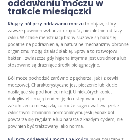
oddawaniu moczu w
trakcie miesiączki
Kłujący ból przy oddawaniu moczu
to objaw, który
zawsze powinien wzbudzić czujność, niezależnie od fazy
cyklu. W czasie menstruacji błony śluzowe są bardziej
podatne na podrażnienia, a naturalne mechanizmy obronne
organizmu mogą działać słabiej. Sprzyja to rozwojowi
bakterii, zwłaszcza gdy higiena intymna jest utrudniona lub
stosowane są drażniące środki pielęgnacyjne.
Ból może pochodzić zarówno z pęcherza, jak i z cewki
moczowej. Charakterystyczne jest pieczenie lub kłucie
nasilające się pod koniec mikcji. U niektórych kobiet
dolegliwości mają tendencję do ustępowania po
zakończeniu miesiączki, co może sugerować związek z
cyklicznymi zmianami hormonalnymi. Jeśli jednak ból
powtarza się regularnie lub narasta z każdym cyklem, nie
powinien być traktowany jako norma.
Ból przy oddawaniu moczu na końcu
bywa związany z