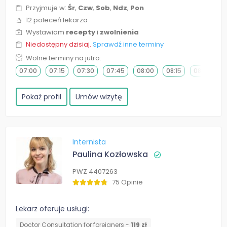
Przyjmuje w:
Śr
,
Czw
,
Sob
,
Ndz
,
Pon
12 poleceń lekarza
Wystawiam
recepty
i
zwolnienia
Niedostępny dzisiaj.
Sprawdź inne terminy
Wolne terminy na jutro:
07:00
07:15
07:30
07:45
08:00
08:15
08:30
0
Pokaż profil
Umów wizytę
Internista
Paulina Kozłowska
PWZ 4407263
75 Opinie
Lekarz oferuje usługi:
Doctor Consultation for foreigners -
119 zł