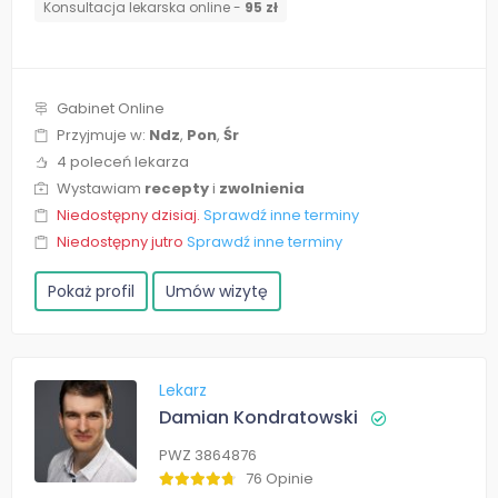
Konsultacja lekarska online -
95 zł
Gabinet Online
Przyjmuje w:
Ndz
,
Pon
,
Śr
4 poleceń lekarza
Wystawiam
recepty
i
zwolnienia
Niedostępny dzisiaj.
Sprawdź inne terminy
Niedostępny jutro
Sprawdź inne terminy
Pokaż profil
Umów wizytę
Lekarz
Damian Kondratowski
PWZ 3864876
76 Opinie