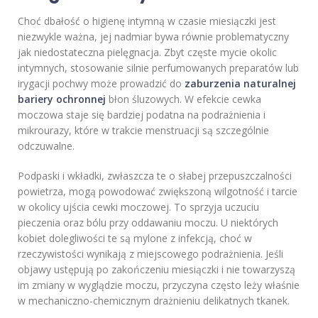
Choć dbałość o higienę intymną w czasie miesiączki jest
niezwykle ważna, jej nadmiar bywa równie problematyczny
jak niedostateczna pielęgnacja. Zbyt częste mycie okolic
intymnych, stosowanie silnie perfumowanych preparatów lub
irygacji pochwy może prowadzić do
zaburzenia naturalnej
bariery ochronnej
błon śluzowych. W efekcie cewka
moczowa staje się bardziej podatna na podrażnienia i
mikrourazy, które w trakcie menstruacji są szczególnie
odczuwalne.
Podpaski i wkładki, zwłaszcza te o słabej przepuszczalności
powietrza, mogą powodować zwiększoną wilgotność i tarcie
w okolicy ujścia cewki moczowej. To sprzyja uczuciu
pieczenia oraz bólu przy oddawaniu moczu. U niektórych
kobiet dolegliwości te są mylone z infekcją, choć w
rzeczywistości wynikają z miejscowego podrażnienia. Jeśli
objawy ustępują po zakończeniu miesiączki i nie towarzyszą
im zmiany w wyglądzie moczu, przyczyna często leży właśnie
w mechaniczno-chemicznym drażnieniu delikatnych tkanek.