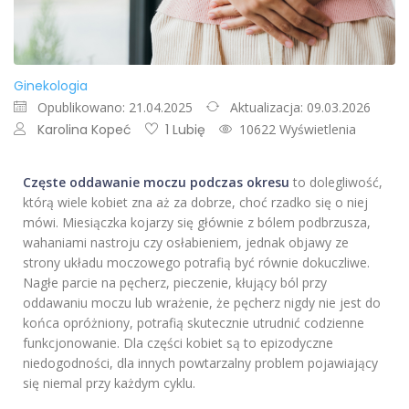
Ginekologia
Opublikowano: 21.04.2025
Aktualizacja: 09.03.2026
Karolina Kopeć
1 Lubię
10622 Wyświetlenia
Częste oddawanie moczu podczas okresu
to dolegliwość,
którą wiele kobiet zna aż za dobrze, choć rzadko się o niej
mówi. Miesiączka kojarzy się głównie z bólem podbrzusza,
wahaniami nastroju czy osłabieniem, jednak objawy ze
strony układu moczowego potrafią być równie dokuczliwe.
Nagłe parcie na pęcherz, pieczenie, kłujący ból przy
oddawaniu moczu lub wrażenie, że pęcherz nigdy nie jest do
końca opróżniony, potrafią skutecznie utrudnić codzienne
funkcjonowanie. Dla części kobiet są to epizodyczne
niedogodności, dla innych powtarzalny problem pojawiający
się niemal przy każdym cyklu.