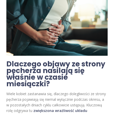
Dlaczego objawy ze strony
pęcherza nasilają się
właśnie w czasie
miesiączki?
Wiele kobiet zastanawia się, dlaczego dolegliwości ze strony
pęcherza pojawiają się niemal wyłącznie podczas okresu, a
w pozostałych dniach cyklu całkowicie ustępują. Kluczową
rolę odgrywa tu
zwiększona wrażliwość układu