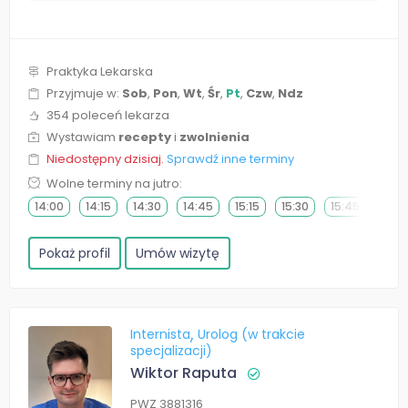
Praktyka Lekarska
Przyjmuje w:
Sob
,
Pon
,
Wt
,
Śr
,
Pt
,
Czw
,
Ndz
354 poleceń lekarza
Wystawiam
recepty
i
zwolnienia
Niedostępny dzisiaj.
Sprawdź inne terminy
Wolne terminy na jutro:
14:00
14:15
14:30
14:45
15:15
15:30
15:45
Pokaż profil
Umów wizytę
Internista
Urolog (w trakcie
specjalizacji)
Wiktor Raputa
PWZ 3881316