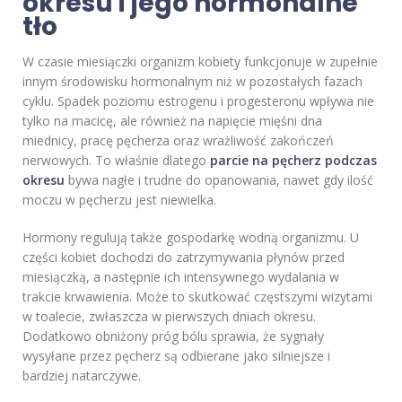
okresu i jego hormonalne
tło
W czasie miesiączki organizm kobiety funkcjonuje w zupełnie
innym środowisku hormonalnym niż w pozostałych fazach
cyklu. Spadek poziomu estrogenu i progesteronu wpływa nie
tylko na macicę, ale również na napięcie mięśni dna
miednicy, pracę pęcherza oraz wrażliwość zakończeń
nerwowych. To właśnie dlatego
parcie na pęcherz podczas
okresu
bywa nagłe i trudne do opanowania, nawet gdy ilość
moczu w pęcherzu jest niewielka.
Hormony regulują także gospodarkę wodną organizmu. U
części kobiet dochodzi do zatrzymywania płynów przed
miesiączką, a następnie ich intensywnego wydalania w
trakcie krwawienia. Może to skutkować częstszymi wizytami
w toalecie, zwłaszcza w pierwszych dniach okresu.
Dodatkowo obniżony próg bólu sprawia, że sygnały
wysyłane przez pęcherz są odbierane jako silniejsze i
bardziej natarczywe.