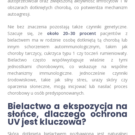
autoprzeciwciał oraz zwiększoną aktywność limfocytów T w
obszarach dotkniętych chorobą, co potwierdza mechanizm
autoagresji.
Nie bez znaczenia pozostają także czynniki genetyczne.
Szacuje się, że
około 20–30 procent
pacjentów z
bielactwem ma w rodzinie osobę dotkniętą tą chorobą lub
innym schorzeniem autoimmunologicznym, takim jak
choroby tarczycy, cukrzyca typu 1 czy toczeń rumieniowaty.
Bielactwo często współwystępuje właśnie z tymi
jednostkami chorobowymi, co wskazuje na wspólne
mechanizmy immunologiczne. Jednocześnie czynniki
środowiskowe, takie jak silny stres, urazy skóry czy
oparzenia słoneczne, mogą inicjować lub nasilać proces
chorobowy u osób predysponowanych.
Bielactwo a ekspozycja na
słońce, dlaczego ochrona
UV jest kluczowa?
Skóra dotknięta bielactwem pozbawiona jest naturalnej