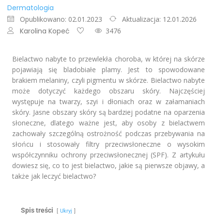
Dermatologia
Opublikowano: 02.01.2023
Aktualizacja: 12.01.2026
Karolina Kopeć
3476
Bielactwo nabyte to przewlekła choroba, w której na skórze
pojawiają się bladobiałe plamy. Jest to spowodowane
brakiem melaniny, czyli pigmentu w skórze. Bielactwo nabyte
może dotyczyć każdego obszaru skóry. Najczęściej
występuje na twarzy, szyi i dłoniach oraz w załamaniach
skóry. Jasne obszary skóry są bardziej podatne na oparzenia
słoneczne, dlatego ważne jest, aby osoby z bielactwem
zachowały szczególną ostrożność podczas przebywania na
słońcu i stosowały filtry przeciwsłoneczne o wysokim
współczynniku ochrony przeciwsłonecznej (SPF). Z artykułu
dowiesz się, co to jest bielactwo, jakie są pierwsze objawy, a
także jak leczyć bielactwo?
Spis treści
Ukryj