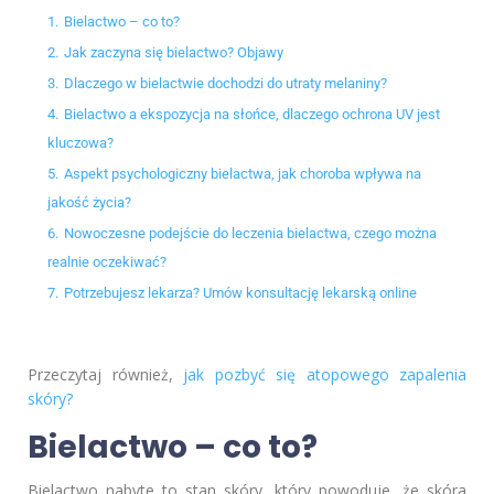
1.
Bielactwo – co to?
2.
Jak zaczyna się bielactwo? Objawy
3.
Dlaczego w bielactwie dochodzi do utraty melaniny?
4.
Bielactwo a ekspozycja na słońce, dlaczego ochrona UV jest
kluczowa?
5.
Aspekt psychologiczny bielactwa, jak choroba wpływa na
jakość życia?
6.
Nowoczesne podejście do leczenia bielactwa, czego można
realnie oczekiwać?
7.
Potrzebujesz lekarza? Umów konsultację lekarską online
Przeczytaj również,
jak pozbyć się atopowego zapalenia
skóry?
Bielactwo – co to?
Bielactwo nabyte to stan skóry, który powoduje, że skóra