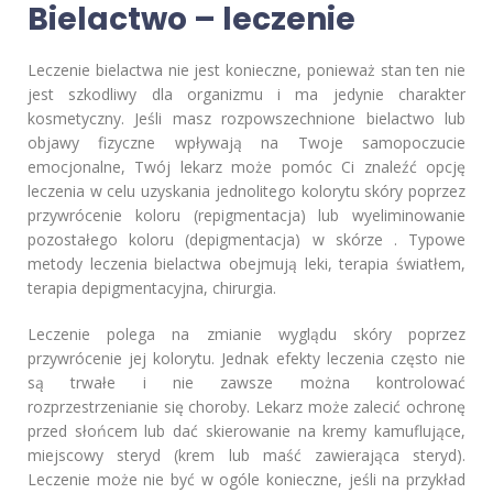
Bielactwo – leczenie
Leczenie bielactwa nie jest konieczne, ponieważ stan ten nie
jest szkodliwy dla organizmu i ma jedynie charakter
kosmetyczny. Jeśli masz rozpowszechnione bielactwo lub
objawy fizyczne wpływają na Twoje samopoczucie
emocjonalne, Twój lekarz może pomóc Ci znaleźć opcję
leczenia w celu uzyskania jednolitego kolorytu skóry poprzez
przywrócenie koloru (repigmentacja) lub wyeliminowanie
pozostałego koloru (depigmentacja) w skórze . Typowe
metody leczenia bielactwa obejmują leki, terapia światłem,
terapia depigmentacyjna, chirurgia.
Leczenie polega na zmianie wyglądu skóry poprzez
przywrócenie jej kolorytu. Jednak efekty leczenia często nie
są trwałe i nie zawsze można kontrolować
rozprzestrzenianie się choroby. Lekarz może zalecić ochronę
przed słońcem lub dać skierowanie na kremy kamuflujące,
miejscowy steryd (krem lub maść zawierająca steryd).
Leczenie może nie być w ogóle konieczne, jeśli na przykład