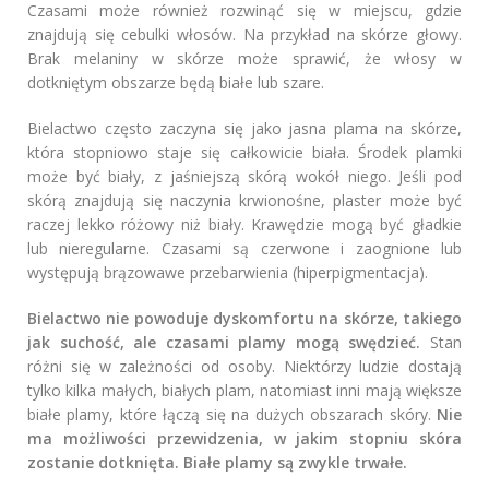
Czasami może również rozwinąć się w miejscu, gdzie
znajdują się cebulki włosów. Na przykład na skórze głowy.
Brak melaniny w skórze może sprawić, że włosy w
dotkniętym obszarze będą białe lub szare.
Bielactwo często zaczyna się jako jasna plama na skórze,
która stopniowo staje się całkowicie biała. Środek plamki
może być biały, z jaśniejszą skórą wokół niego. Jeśli pod
skórą znajdują się naczynia krwionośne, plaster może być
raczej lekko różowy niż biały. Krawędzie mogą być gładkie
lub nieregularne. Czasami są czerwone i zaognione lub
występują brązowawe przebarwienia (hiperpigmentacja).
Bielactwo nie powoduje dyskomfortu na skórze, takiego
jak suchość, ale czasami plamy mogą swędzieć.
Stan
różni się w zależności od osoby. Niektórzy ludzie dostają
tylko kilka małych, białych plam, natomiast inni mają większe
białe plamy, które łączą się na dużych obszarach skóry.
Nie
ma możliwości przewidzenia, w jakim stopniu skóra
zostanie dotknięta. Białe plamy są zwykle trwałe.