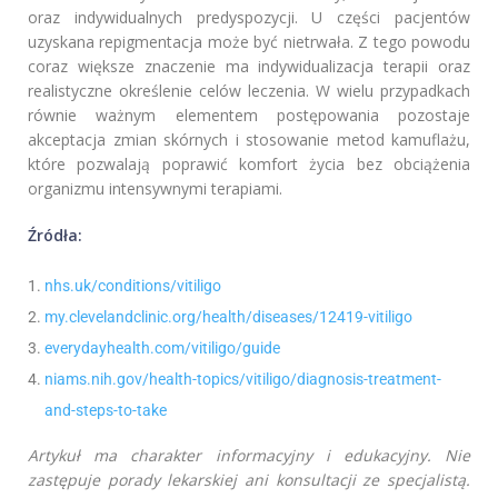
oraz indywidualnych predyspozycji. U części pacjentów
uzyskana repigmentacja może być nietrwała. Z tego powodu
coraz większe znaczenie ma indywidualizacja terapii oraz
realistyczne określenie celów leczenia. W wielu przypadkach
równie ważnym elementem postępowania pozostaje
akceptacja zmian skórnych i stosowanie metod kamuflażu,
które pozwalają poprawić komfort życia bez obciążenia
organizmu intensywnymi terapiami.
Źródła:
nhs.uk/conditions/vitiligo
my.clevelandclinic.org/health/diseases/12419-vitiligo
everydayhealth.com/vitiligo/guide
niams.nih.gov/health-topics/vitiligo/diagnosis-treatment-
and-steps-to-take
Artykuł ma charakter informacyjny i edukacyjny. Nie
zastępuje porady lekarskiej ani konsultacji ze specjalistą.