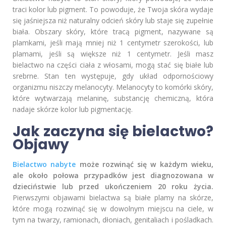
traci kolor lub pigment. To powoduje, że Twoja skóra wydaje
się jaśniejsza niż naturalny odcień skóry lub staje się zupełnie
biała. Obszary skóry, które tracą pigment, nazywane są
plamkami, jeśli mają mniej niż 1 centymetr szerokości, lub
plamami, jeśli są większe niż 1 centymetr. Jeśli masz
bielactwo na części ciała z włosami, mogą stać się białe lub
srebrne. Stan ten występuje, gdy układ odpornościowy
organizmu niszczy melanocyty. Melanocyty to komórki skóry,
które wytwarzają melaninę, substancję chemiczną, która
nadaje skórze kolor lub pigmentację.
Jak zaczyna się bielactwo?
Objawy
Bielactwo nabyte
może rozwinąć się w każdym wieku,
ale około połowa przypadków jest diagnozowana w
dzieciństwie lub przed ukończeniem 20 roku życia.
Pierwszymi objawami bielactwa są białe plamy na skórze,
które mogą rozwinąć się w dowolnym miejscu na ciele, w
tym na twarzy, ramionach, dłoniach, genitaliach i pośladkach.