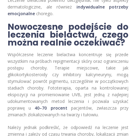
Leczenie bielactwa powinno uwzględniać nie tylko aspekty
dermatologiczne, ale również
indywidualne potrzeby
emocjonalne
chorego.
Nowoczesne podejście do
leczenia bielactwa, czego
można realnie oczekiwać?
Współczesne leczenie bielactwa koncentruje się przede
wszystkim na próbach repigmentacji skóry oraz ograniczeniu
postępu choroby. Terapie miejscowe, takie jak
glikokortykosteroidy czy inhibitory kalcyneuryny, mogą
stymulować powrót pigmentu, szczególnie w początkowych
stadiach choroby. Fototerapia, oparta na kontrolowanej
ekspozycji na promieniowanie UVB, jest jedną z najlepiej
udokumentowanych metod leczenia i pozwala uzyskać
poprawę u
40–70 procent
pacjentów, zwłaszcza przy
zmianach zlokalizowanych na twarzy i tułowiu.
Należy jednak podkreślić, że odpowiedź na leczenie jest
zmienna i zależy od czasu trwania choroby, lokalizacji zmian