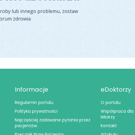
oroby lub innego problemu, zostaw
forum zdrowia
Informacje
eDoktorzy
Regulamin portalu
O portalu
Polityka prywatności
Współpraca dla
lekarzy
Najczęściej zadawane pytania przez
pacjentów
Kontakt
Rzecznik Praw Pacjenta
Artykuły