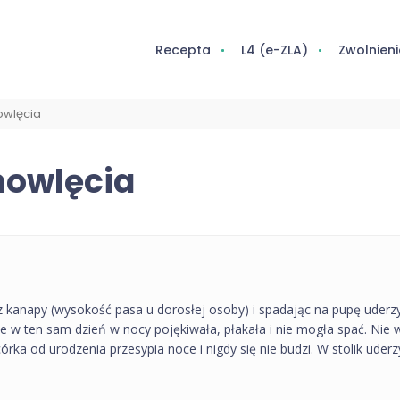
Recepta
L4 (e-ZLA)
Zwolnieni
owlęcia
mowlęcia
 kanapy (wysokość pasa u dorosłej osoby) i spadając na pupę uderzyła
le w ten sam dzień w nocy pojękiwała, płakała i nie mogła spać. Nie
órka od urodzenia przesypia noce i nigdy się nie budzi. W stolik uder