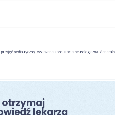
bę przyjęć pediatryczną- wskazana konsultacja neurologiczna. Generaln
i otrzymaj
owiedź lekarza