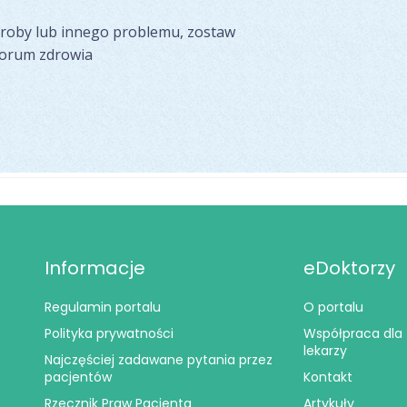
oroby lub innego problemu, zostaw
forum zdrowia
Informacje
eDoktorzy
Regulamin portalu
O portalu
Polityka prywatności
Współpraca dla
lekarzy
Najczęściej zadawane pytania przez
pacjentów
Kontakt
Rzecznik Praw Pacjenta
Artykuły