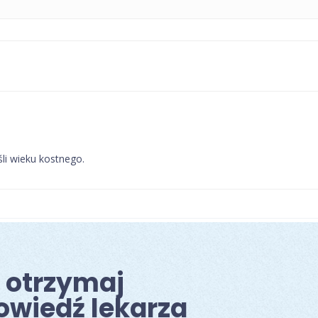
li wieku kostnego.
i otrzymaj
owiedź lekarza