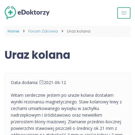
Home
Forum Zdrowia
Uraz kolana
Uraz kolana
Data dodania:
2021-06-12
Witam serdecznie jestem po urazie kolana dostałam
wyniki rezonansu magnetycznego. Staw kolanowy lewy z
cechami umiarkowanego wysięku w zachyłku
nadrzepkowym i śródstawowo oraz niewielkim
przerostem błony maziowej. Złamanie przednio-bocznej
powierzchni stawowej piszczeli o średnicy ok 21 mm z
wklinowaniem na głębokość 4 mm w części tylnej i 2 mm