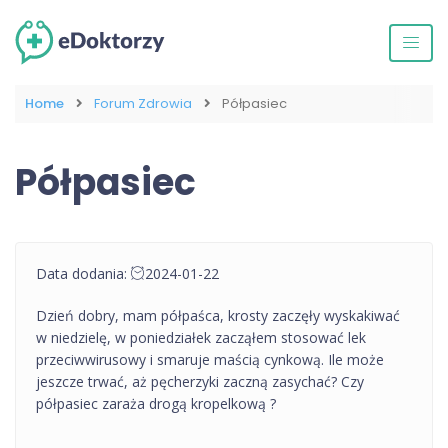
Home
Forum Zdrowia
Półpasiec
Półpasiec
Data dodania:
2024-01-22
Dzień dobry, mam półpaśca, krosty zaczęły wyskakiwać
w niedzielę, w poniedziałek zacząłem stosować lek
przeciwwirusowy i smaruje maścią cynkową. Ile może
jeszcze trwać, aż pęcherzyki zaczną zasychać? Czy
półpasiec zaraża drogą kropelkową ?