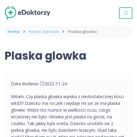
Home
Forum Zdrowia
Plaska glowka
Plaska glowka
Data dodania:
2022-11-24
Witam. Czy plaska glowka wynika z niedostatecznej ilosci
witd3? Dziecko ma roczek i wydaje mi sie ze ma plaska
glowke. Widze tez roznice w wielkosci oczu, czego
wczesniej nie bylo. Glowka jest plaska na gorze, na
czubku. Tak jakby byla scieta. Dziecko urodzilo sie z
piekna glowka, nie bylo dzieckiem lezacym. Skad taka
wada? Mieszkam w UK gdzie nie zalecano podawania wit