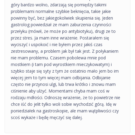
góry bardzo wolno, zdarzają się pomiędzy takimi
problemami normalne szybkie beknięcia, takie jakie
powinny być, bez jakiegokolwiek skupienia się. Jeden
gastrolog powiedział ze mam zaburzenia czynności
przełyku (mówił, że może po antybiotyku), drugi ze to
przez stres. Ja mam inne wrażenie. Postarałem się
wyciszyć i uspokoić i nie byłem przez jakiś czas
zestresowany, a problem jak był tak jest. Z połykaniem
nie mam problemu. Czasem pobolewa mnie pod
mostkiem (i tam pod wyrostkiem mieczykowatym) i
szybko staje się syty z tym że ostatnio mało jem bo im
więcej jem to tym więcej mam odbijania. Odbijanie
często nie przynosi ulgi, lub trwa krótko i znowu mam
ciśnienie aby ulżyć. Momentami chyba mam coś w
rodzaju mdłości. Odnoszę wrażenie, że to powietrze nie
chce iść do jelit tylko woli sobie wychodzić górą. Idę w
poniedziałek na gastroskopie, ale mam wątpliwości czy
scoś wykaże i będę męczyć się dalej.