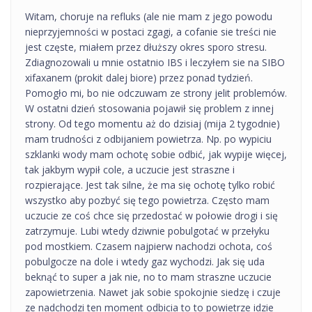
Witam, choruje na refluks (ale nie mam z jego powodu
nieprzyjemności w postaci zgagi, a cofanie sie treści nie
jest częste, miałem przez dłuższy okres sporo stresu.
Zdiagnozowali u mnie ostatnio IBS i leczyłem sie na SIBO
xifaxanem (prokit dalej biore) przez ponad tydzień.
Pomogło mi, bo nie odczuwam ze strony jelit problemów.
W ostatni dzień stosowania pojawił się problem z innej
strony. Od tego momentu aż do dzisiaj (mija 2 tygodnie)
mam trudności z odbijaniem powietrza. Np. po wypiciu
szklanki wody mam ochotę sobie odbić, jak wypije więcej,
tak jakbym wypił cole, a uczucie jest straszne i
rozpierające. Jest tak silne, że ma się ochotę tylko robić
wszystko aby pozbyć się tego powietrza. Często mam
uczucie ze coś chce się przedostać w połowie drogi i się
zatrzymuje. Lubi wtedy dziwnie pobulgotać w przełyku
pod mostkiem. Czasem najpierw nachodzi ochota, coś
pobulgocze na dole i wtedy gaz wychodzi. Jak się uda
beknąć to super a jak nie, no to mam straszne uczucie
zapowietrzenia. Nawet jak sobie spokojnie siedzę i czuje
ze nadchodzi ten moment odbicia to to powietrze idzie