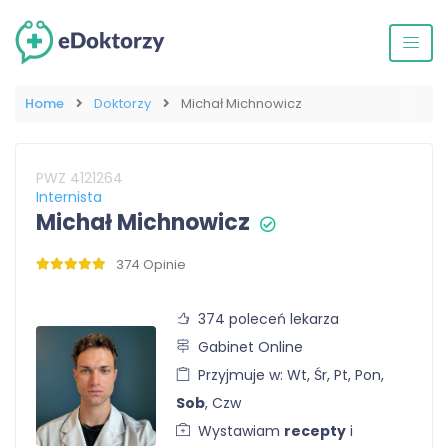
Home
Doktorzy
Michał Michnowicz
PWZ 4121264
Internista
Michał Michnowicz
374 Opinie
374 poleceń lekarza
Gabinet Online
Przyjmuje w: Wt, Śr, Pt, Pon,
Sob
, Czw
Wystawiam
recepty
i