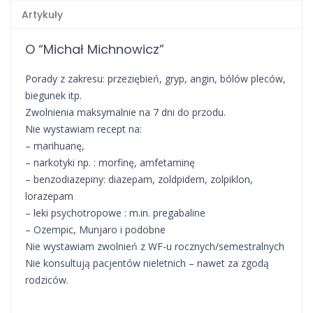
Artykuły
O “Michał Michnowicz”
Porady z zakresu: przeziębień, gryp, angin, bólów pleców,
biegunek itp.
Zwolnienia maksymalnie na 7 dni do przodu.
Nie wystawiam recept na:
– marihuanę,
– narkotyki np. : morfinę, amfetaminę
– benzodiazepiny: diazepam, zoldpidem, zolpiklon,
lorazepam
– leki psychotropowe : m.in. pregabaline
– Ozempic, Munjaro i podobne
Nie wystawiam zwolnień z WF-u rocznych/semestralnych
Nie konsultują pacjentów nieletnich – nawet za zgodą
rodziców.