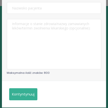
Serwis do umawiania e-wizyt lekarskich
pomoc@edoktorzy.pl
+48 516 044 711
Maksymalna ilość znaków: 800
Informacje
Regulamin portalu
Kontyntynuuj
Polityka prywatności
Najczęściej zadawane pytania przez pacjentów