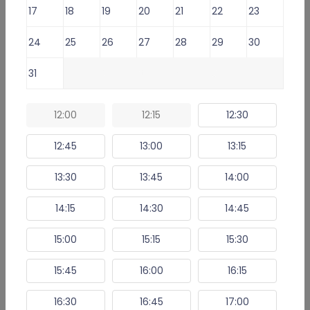
zwolnienia
17
18
19
20
21
22
23
24
25
26
27
28
29
30
Lekarz oferuje usługi:
31
1
2
3
4
5
6
Doctor Consultation for foreigners -
149 zł
Konsultacja lekarska o e-Receptę -
99 zł
12:00
12:15
12:30
Konsultacja lekarska o e-Zwolnienie dla studenta -
59 zł
12:45
13:00
13:15
Konsultacja lekarska o L4 (e-ZLA) i/lub eReceptę -
120 zł
⁠Konsultacja lekarska: kontynuacja antykoncepcji -
99 zł
13:30
13:45
14:00
14:15
14:30
14:45
Umów e-Wizytę (Wybierz termin)
15:00
15:15
15:30
15:45
16:00
16:15
Informacje i usługi online
16:30
16:45
17:00