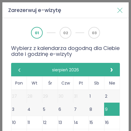
Zarezerwuj e-wizytę
Home
Doktorzy
Abdulmonem Sudi
01
02
03
Wybierz z kalendarza dogodną dla Ciebie
PWZ 3160013
date i godzinę e-wizyty
Internista
Abdulmonem Sudi
sierpień 2026
252 Opinie
Pon
Wt
Śr
Czw
Pt
Sb
Nie
252 poleceń lekarza
27
28
29
30
31
1
2
Gabinet Online
3
4
5
6
7
8
9
Przyjmuje w: Wt, Czw, Pon, Śr,
Ndz
, Pt, Sob
10
11
12
13
14
15
16
Wystawiam
recepty
i