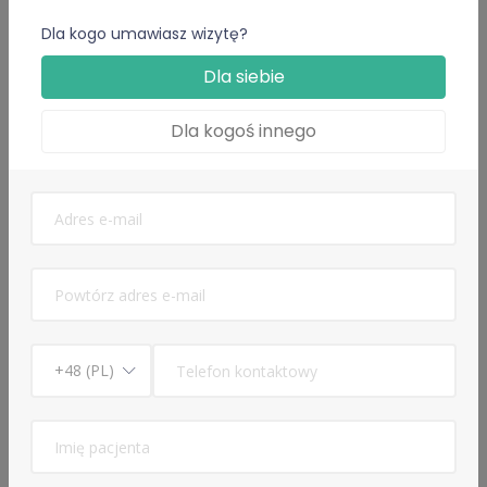
Edukacja
Dla kogo umawiasz wizytę?
lekarz
Dla siebie
Uniwersytet Medyczny w Lublinie
Dla kogoś innego
Specjalizacje
Internista
Języki
Angielski
Polski
Udostępnij profil: