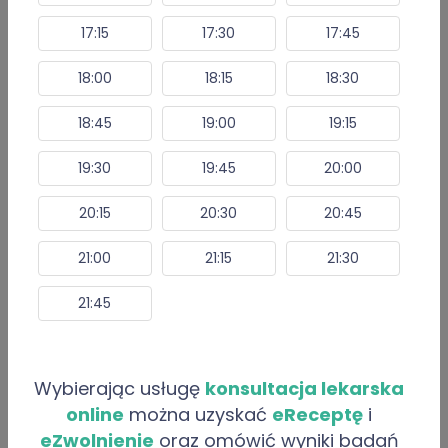
Opinie
17:15
17:30
17:45
Artykuły
18:00
18:15
18:30
O “Abdulmonem Sudi”
18:45
19:00
19:15
Jestem absolwentem Uniwersytetu Medycznego w
19:30
19:45
20:00
Lublinie.
Posiadam doświadczenie w POZ oraz NPL.
20:15
20:30
20:45
Konsultuję tylko osoby pełnoletnie.
21:00
21:15
21:30
Nie wystawiam leków psychotropowych.
21:45
Oferowane usługi
Internista
Wybierając usługę
konsultacja lekarska
5 Usługi
online
można uzyskać
eReceptę
i
eZwolnienie
oraz omówić wyniki badań
Konsultacja lekarska o e-Receptę -
99 zł