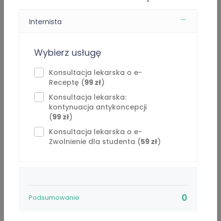
Internista
⁠Konsultacja lekarska: kontynuacja antykoncepcji -
99 zł
Wybierz usługę
Konsultacja lekarska o e-Zwolnienie dla studenta
-
59 zł
Konsultacja lekarska o e-
Receptę (
99 zł
)
Doctor Consultation for foreigners -
149 zł
⁠Konsultacja lekarska:
kontynuacja antykoncepcji
Opis usługi
(
99 zł
)
Konsultacja lekarska o e-
Konsultacja lekarska o L4 (e-ZLA) i/lub eReceptę -
Zwolnienie dla studenta (
59 zł
)
120 zł
Doświadczenie
0
Podsumowanie