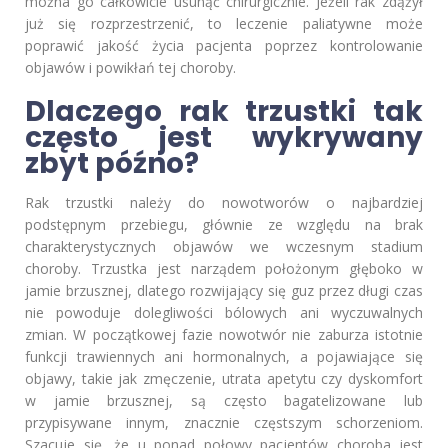
można go całkowicie usunąć chirurgicznie. Jeżeli rak zdążył
już się rozprzestrzenić, to leczenie paliatywne może
poprawić jakość życia pacjenta poprzez kontrolowanie
objawów i powikłań tej choroby.
Dlaczego rak trzustki tak
często jest wykrywany
zbyt późno?
Rak trzustki należy do nowotworów o najbardziej
podstępnym przebiegu, głównie ze względu na brak
charakterystycznych objawów we wczesnym stadium
choroby. Trzustka jest narządem położonym głęboko w
jamie brzusznej, dlatego rozwijający się guz przez długi czas
nie powoduje dolegliwości bólowych ani wyczuwalnych
zmian. W początkowej fazie nowotwór nie zaburza istotnie
funkcji trawiennych ani hormonalnych, a pojawiające się
objawy, takie jak zmęczenie, utrata apetytu czy dyskomfort
w jamie brzusznej, są często bagatelizowane lub
przypisywane innym, znacznie częstszym schorzeniom.
Szacuje się, że u ponad połowy pacjentów choroba jest