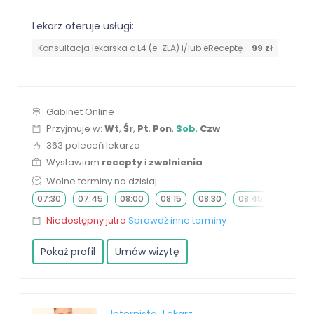
Lekarz oferuje usługi:
Konsultacja lekarska o L4 (e-ZLA) i/lub eReceptę -
99 zł
Gabinet Online
Przyjmuje w:
Wt
,
Śr
,
Pt
,
Pon
,
Sob
,
Czw
363 poleceń lekarza
Wystawiam
recepty
i
zwolnienia
Wolne terminy na dzisiaj:
07:30
07:45
08:00
08:15
08:30
08:45
09:00
Niedostępny jutro
Sprawdź inne terminy
Pokaż profil
Umów wizytę