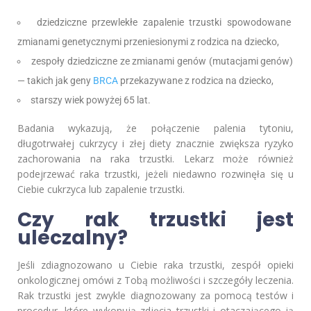
dziedziczne przewlekłe zapalenie trzustki spowodowane
zmianami genetycznymi przeniesionymi z rodzica na dziecko,
zespoły dziedziczne ze zmianami genów (mutacjami genów)
— takich jak geny
BRCA
przekazywane z rodzica na dziecko,
starszy wiek powyżej 65 lat.
Badania wykazują, że połączenie palenia tytoniu,
długotrwałej cukrzycy i złej diety znacznie zwiększa ryzyko
zachorowania na raka trzustki. Lekarz może również
podejrzewać raka trzustki, jeżeli niedawno rozwinęła się u
Ciebie cukrzyca lub zapalenie trzustki.
Czy rak trzustki jest
uleczalny?
Jeśli zdiagnozowano u Ciebie raka trzustki, zespół opieki
onkologicznej omówi z Tobą możliwości i szczegóły leczenia.
Rak trzustki jest zwykle diagnozowany za pomocą testów i
procedur, które wykonują zdjęcia trzustki i otaczającego ją