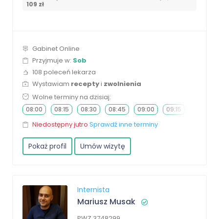
109 zł
Gabinet Online
Przyjmuje w:
Sob
108 poleceń lekarza
Wystawiam
recepty
i
zwolnienia
Wolne terminy na dzisiaj:
08:00
08:15
08:30
08:45
09:00
09:15
09:30
Niedostępny jutro
Sprawdź inne terminy
Pokaż profil
Umów wizytę
Internista
Mariusz Musak
PWZ 3748299