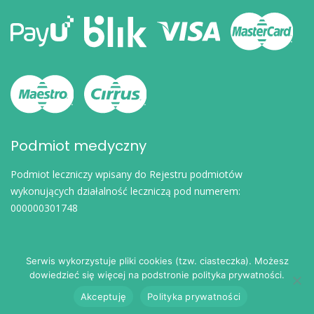
Podmiot medyczny
Podmiot leczniczy wpisany do Rejestru podmiotów
wykonujących działalność leczniczą pod numerem:
000000301748
Serwis wykorzystuje pliki cookies (tzw. ciasteczka). Możesz
dowiedzieć się więcej na podstronie polityka prywatności.
© 2024
eDoktorzy.pl
. Wszelkie prawa zastrzeżone.
Akceptuję
Polityka prywatności