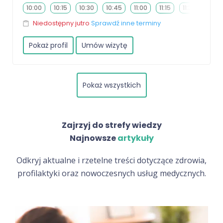
10:00
10:15
10:30
10:45
11:00
11:15
11:30
11:45
Niedostępny jutro
Sprawdź inne terminy
Pokaż profil
Umów wizytę
Pokaż wszystkich
Zajrzyj do strefy wiedzy
Najnowsze
artykuły
Odkryj aktualne i rzetelne treści dotyczące zdrowia,
profilaktyki oraz nowoczesnych usług medycznych.