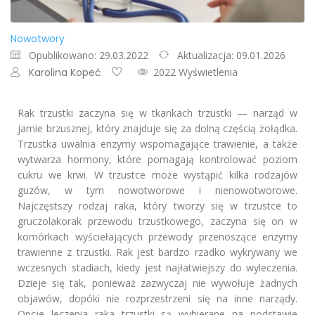
Nowotwory
Opublikowano: 29.03.2022
Aktualizacja: 09.01.2026
Karolina Kopeć
2022 Wyświetlenia
Rak trzustki zaczyna się w tkankach trzustki — narząd w
jamie brzusznej, który znajduje się za dolną częścią żołądka.
Trzustka uwalnia enzymy wspomagające trawienie, a także
wytwarza hormony, które pomagają kontrolować poziom
cukru we krwi. W trzustce może wystąpić kilka rodzajów
guzów, w tym nowotworowe i nienowotworowe.
Najczęstszy rodzaj raka, który tworzy się w trzustce to
gruczolakorak przewodu trzustkowego, zaczyna się on w
komórkach wyściełających przewody przenoszące enzymy
trawienne z trzustki. Rak jest bardzo rzadko wykrywany we
wczesnych stadiach, kiedy jest najłatwiejszy do wyleczenia.
Dzieje się tak, ponieważ zazwyczaj nie wywołuje żadnych
objawów, dopóki nie rozprzestrzeni się na inne narządy.
Opcje leczenia raka trzustki są wybierane na podstawie