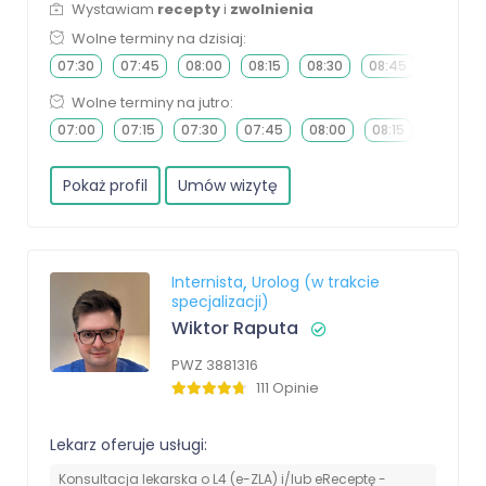
Wystawiam
recepty
i
zwolnienia
Wolne terminy na dzisiaj:
07:30
07:45
08:00
08:15
08:30
08:45
09:00
Wolne terminy na jutro:
07:00
07:15
07:30
07:45
08:00
08:15
08:30
Pokaż profil
Umów wizytę
Internista
Urolog (w trakcie
specjalizacji)
Wiktor Raputa
PWZ 3881316
111 Opinie
Lekarz oferuje usługi:
Konsultacja lekarska o L4 (e-ZLA) i/lub eReceptę -