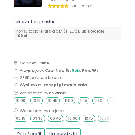
2411 Opinie
Lekarz oferuje usługi:
Konsultacja lekarska o L4 (e-ZLA) i/lub eReceptę -
109 zł
Gabinet Online
Przyjmuje w:
Czw
,
Ndz
,
Śr
,
Sob
,
Pon
,
Wt
2395 poleceń lekarza
Wystawiam
recepty
i
zwolnienia
Wolne terminy na dzisiaj:
10:00
10:15
10:45
11:00
11:15
11:30
11:45
12:00
Wolne terminy na jutro:
09:15
09:30
09:45
10:00
10:15
10:30
10:45
Pokaż profil
Umów wizytę