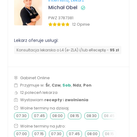
Internista
Lekarz
Michał Obel
PWZ 3787381
12 Opinie
Lekarz oferuje usługi:
Konsultacja lekarska o L4 (e-ZLA) i/lub eReceptę -
95 zł
Gabinet Online
Przyjmuje w:
Śr
,
Czw
,
Sob
,
Ndz
,
Pon
12 poleceń lekarza
Wystawiam
recepty
i
zwolnienia
Wolne terminy na dzisiaj:
07:30
07:45
08:00
08:15
08:30
08:45
09:00
Wolne terminy na jutro:
07:00
07:15
07:30
07:45
08:00
08:15
08:30