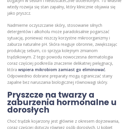
bogatym w sebum i niedostatecznie dotlenionym. To właśnie
wtedy rozwija się stan zapalny, który klinicznie objawia się
jako pryszcz.
Nadmierne oczyszczanie skóry, stosowanie silnych
detergentów i alkoholu może paradoksalnie pogarszać
sytuację, ponieważ niszczy korzystne mikroorganizmy i
zaburza naturalne pH. Skóra reaguje obronnie, zwiększając
produkcję sebum, co sprzyja kolejnym zmianom
trądzikowym. Z tego powodu nowoczesna dermatologia
coraz częściej podkreśla znaczenie delikatnej pielęgnacji,
która
wspiera mikrobiom zamiast go eliminować
.
Odpowiednio dobrane preparaty mogą ograniczać stany
zapalne bez naruszania biologicznej równowagi skóry.
Pryszcze na twarzy a
zaburzenia hormonalne u
dorosłych
Choć trądzik kojarzony jest głównie z okresem dojrzewania,
coraz częściej dotyczy również osób dorosłych. U kobiet