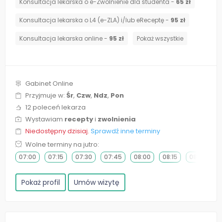
Konsultacja lekarska o e-Zwolnienie dla studenta -
65 zł
Konsultacja lekarska o L4 (e-ZLA) i/lub eReceptę -
95 zł
Konsultacja lekarska online -
95 zł
Pokaż wszystkie
Gabinet Online
Przyjmuje w:
Śr
,
Czw
,
Ndz
,
Pon
12 poleceń lekarza
Wystawiam
recepty
i
zwolnienia
Niedostępny dzisiaj.
Sprawdź inne terminy
Wolne terminy na jutro:
07:00
07:15
07:30
07:45
08:00
08:15
08:30
0
Pokaż profil
Umów wizytę