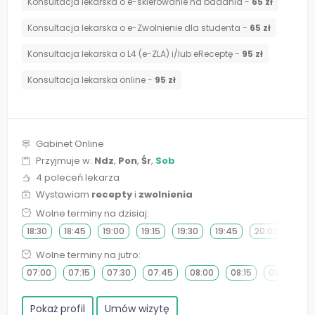
Konsultacja lekarska o e-skierowanie na badania -
65 zł
Konsultacja lekarska o e-Zwolnienie dla studenta -
65 zł
Konsultacja lekarska o L4 (e-ZLA) i/lub eReceptę -
95 zł
Konsultacja lekarska online -
95 zł
Gabinet Online
Przyjmuje w:
Ndz
,
Pon
,
Śr
,
Sob
4 poleceń lekarza
Wystawiam
recepty
i
zwolnienia
Wolne terminy na dzisiaj:
18:30
18:45
19:00
19:15
19:30
19:45
20:00
20:1
Wolne terminy na jutro:
07:00
07:15
07:30
07:45
08:00
08:15
08:30
0
Pokaż profil
Umów wizytę