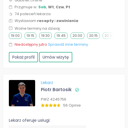
Gabinet Online
Przyjmuje w:
Sob
,
Wt
,
Czw
,
Pt
74 poleceń lekarza
Wystawiam
recepty
i
zwolnienia
Wolne terminy na dzisiaj:
19:00
19:15
19:30
19:45
20:00
20:15
20:30
20:
Niedostępny jutro
Sprawdź inne terminy
Pokaż profil
Umów wizytę
Lekarz
Piotr Bartosik
PWZ 4245756
56 Opinie
Lekarz oferuje usługi: