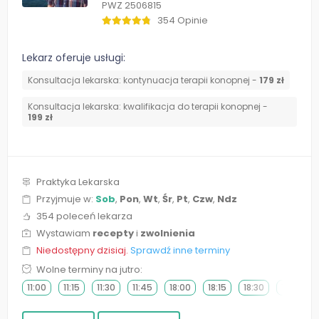
PWZ 2506815
354 Opinie
Lekarz oferuje usługi:
Konsultacja lekarska: kontynuacja terapii konopnej -
179 zł
Konsultacja lekarska: kwalifikacja do terapii konopnej -
199 zł
Praktyka Lekarska
Przyjmuje w:
Sob
,
Pon
,
Wt
,
Śr
,
Pt
,
Czw
,
Ndz
354 poleceń lekarza
Wystawiam
recepty
i
zwolnienia
Niedostępny dzisiaj.
Sprawdź inne terminy
Wolne terminy na jutro:
11:00
11:15
11:30
11:45
18:00
18:15
18:30
18:45