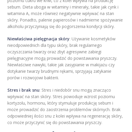
poziomu cukru we krwi, co z kolei wpływa na produkcję
sebum. Dieta uboga w witaminy i minerały, takie jak cynk i
witamina A, może również negatywnie wpływać na stan
skóry. Ponadto, palenie papierosów i nadmierne spożywanie
alkoholu przyczyniają się do pogorszenia kondycji skóry.
Niewłaściwa pielęgnacja skóry
: Używanie kosmetyków
nieodpowiednich dla typu skóry, brak regularnego
oczyszczania twarzy oraz zbyt agresywne zabiegi
pielęgnacyjne mogą prowadzić do powstawania pryszczy.
Niewłaściwe nawyki, takie jak zasypianie w makijażu czy
dotykanie twarzy brudnymi rękami, sprzyjają zatykanie
porów i rozwojowi bakterii.
Stres i brak snu
: Stres i niedobór snu mogą znacząco
wpływać na stan skóry. Stres powoduje wzrost poziomu
kortyzolu, hormonu, który stymuluje produkcję sebum i
może prowadzić do zaostrzenia problemów skórnych. Brak
odpowiedniej ilości snu z kolei wpływa na regenerację skóry,
co może przyczynić się do powstawania pryszczy.