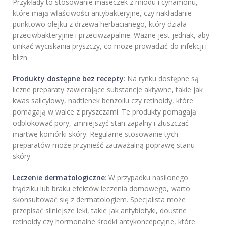
Przykłady to stosowanie maseczek z miodu i cynamonu,
które mają właściwości antybakteryjne, czy nakładanie
punktowo olejku z drzewa herbacianego, który działa
przeciwbakteryjnie i przeciwzapalnie. Ważne jest jednak, aby
unikać wyciskania pryszczy, co może prowadzić do infekcji i
blizn.
Produkty dostępne bez recepty
: Na rynku dostępne są
liczne preparaty zawierające substancje aktywne, takie jak
kwas salicylowy, nadtlenek benzoilu czy retinoidy, które
pomagają w walce z pryszczami. Te produkty pomagają
odblokować pory, zmniejszyć stan zapalny i złuszczać
martwe komórki skóry. Regularne stosowanie tych
preparatów może przynieść zauważalną poprawę stanu
skóry.
Leczenie dermatologiczne
: W przypadku nasilonego
trądziku lub braku efektów leczenia domowego, warto
skonsultować się z dermatologiem. Specjalista może
przepisać silniejsze leki, takie jak antybiotyki, doustne
retinoidy czy hormonalne środki antykoncepcyjne, które