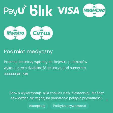
Podmiot medyczny
Podmiot leczniczy wpisany do Rejestru podmiotów
wykonujących działalność leczniczą pod numerem:
000000301748
Serwis wykorzystuje pliki cookies (tzw. ciasteczka). Możesz
dowiedzieć się więcej na podstronie polityka prywatności.
© 2024
eDoktorzy.pl
. Wszelkie prawa zastrzeżone.
Akceptuję
Polityka prywatności