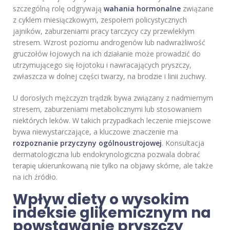
szczególną rolę odgrywają
wahania hormonalne
związane
z cyklem miesiączkowym, zespołem policystycznych
jajników, zaburzeniami pracy tarczycy czy przewlekłym
stresem. Wzrost poziomu androgenów lub nadwrażliwość
gruczołów łojowych na ich działanie może prowadzić do
utrzymującego się łojotoku i nawracających pryszczy,
zwłaszcza w dolnej części twarzy, na brodzie i linii żuchwy.
U dorosłych mężczyzn trądzik bywa związany z nadmiernym
stresem, zaburzeniami metabolicznymi lub stosowaniem
niektórych leków. W takich przypadkach leczenie miejscowe
bywa niewystarczające, a kluczowe znaczenie ma
rozpoznanie przyczyny ogólnoustrojowej
. Konsultacja
dermatologiczna lub endokrynologiczna pozwala dobrać
terapię ukierunkowaną nie tylko na objawy skórne, ale także
na ich źródło.
Wpływ diety o wysokim
indeksie glikemicznym na
powstawanie pryszczy