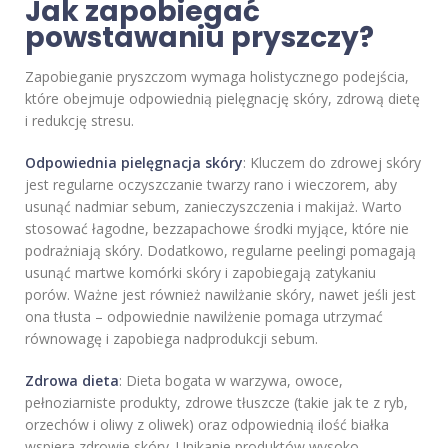
Jak zapobiegać
powstawaniu pryszczy?
Zapobieganie pryszczom wymaga holistycznego podejścia,
które obejmuje odpowiednią pielęgnację skóry, zdrową dietę
i redukcję stresu.
Odpowiednia pielęgnacja skóry
: Kluczem do zdrowej skóry
jest regularne oczyszczanie twarzy rano i wieczorem, aby
usunąć nadmiar sebum, zanieczyszczenia i makijaż. Warto
stosować łagodne, bezzapachowe środki myjące, które nie
podrażniają skóry. Dodatkowo, regularne peelingi pomagają
usunąć martwe komórki skóry i zapobiegają zatykaniu
porów. Ważne jest również nawilżanie skóry, nawet jeśli jest
ona tłusta – odpowiednie nawilżenie pomaga utrzymać
równowagę i zapobiega nadprodukcji sebum.
Zdrowa dieta
: Dieta bogata w warzywa, owoce,
pełnoziarniste produkty, zdrowe tłuszcze (takie jak te z ryb,
orzechów i oliwy z oliwek) oraz odpowiednią ilość białka
wspiera zdrowie skóry. Unikanie produktów wysoko