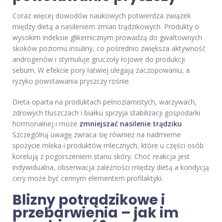
Coraz więcej dowodów naukowych potwierdza związek
między dietą a nasileniem zmian trądzikowych. Produkty o
wysokim indeksie glikemicznym prowadzą do gwałtownych
skoków poziomu insuliny, co pośrednio zwiększa aktywność
androgenów i stymuluje gruczoły łojowe do produkcji
sebum. W efekcie pory łatwiej ulegają zaczopowaniu, a
ryzyko powstawania pryszczy rośnie.
Dieta oparta na produktach pełnoziarnistych, warzywach,
zdrowych tłuszczach i białku sprzyja stabilizacji gospodarki
hormonalnej i może
zmniejszać nasilenie trądziku
.
Szczególną uwagę zwraca się również na nadmierne
spożycie mleka i produktów mlecznych, które u części osób
korelują z pogorszeniem stanu skóry. Choć reakcja jest
indywidualna, obserwacja zależności między dietą a kondycją
cery może być cennym elementem profilaktyki.
Blizny potrądzikowe i
przebarwienia – jak im