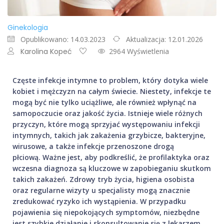
Ginekologia
Opublikowano: 14.03.2023
Aktualizacja: 12.01.2026
Karolina Kopeć
2964 Wyświetlenia
Częste infekcje intymne to problem, który dotyka wiele
kobiet i mężczyzn na całym świecie. Niestety, infekcje te
mogą być nie tylko uciążliwe, ale również wpłynąć na
samopoczucie oraz jakość życia. Istnieje wiele różnych
przyczyn, które mogą sprzyjać występowaniu infekcji
intymnych, takich jak zakażenia grzybicze, bakteryjne,
wirusowe, a także infekcje przenoszone drogą
płciową.
Ważne jest, aby podkreślić, że profilaktyka oraz
wczesna diagnoza są kluczowe w zapobieganiu skutkom
takich zakażeń. Zdrowy tryb życia, higiena osobista
oraz regularne wizyty u specjalisty mogą znacznie
zredukować ryzyko ich wystąpienia. W przypadku
pojawienia się niepokojących symptomów, niezbędne
jest szybkie działanie i skonsultowanie się z lekarzem,