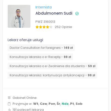
Internista
Abdulmonem Sudi
PWZ 3160013
252 Opinie
Lekarz oferuje usługi:
Doctor Consultation for foreigners -
149 zł
Konsultacja lekarska o e-Receptę -
99 zł
Konsultacja lekarska o e-Zwolnienie dla studenta -
59 zł
⁠Konsultacja lekarska: kontynuacja antykoncepcji -
99 zł
Gabinet Online
Przyjmuje w:
Wt
,
Czw
,
Pon
,
Śr
,
Ndz
,
Pt
,
Sob
191 poleceń lekarza