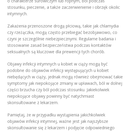
o charakterze surowiczym lub ropnym, ból podczas
stosunku, pieczenie, a także zaczerwienienie i obrzęk okolic
intymnych.
Zakażenia przenoszone drogą płciową, takie jak chlamydia
czy rzeżączka, mogą często przebiegać bezobjawowo, co
czyni je szczególnie niebezpiecznymi. Regularne badania i
stosowanie zasad bezpieczeństwa podczas kontaktów
seksualnych są kluczowe dla prewencji tych chorób.
Objawy infekcji intymnych u kobiet w ciąży mogą być
podobne do objawów infekcji występujących u kobiet
niebędących w ciąży, jednak mogą również obejmować takie
symptomy jak niepokojące zmiany w upławach, ból w dolnej
części brzucha czy ból podczas stosunku. Jakiekolwiek
niepokojące objawy powinny być natychmiast
skonsultowane z lekarzem.
Pamiętaj, że w przypadku wystąpienia jakichkolwiek
objawów infekcji intymnej, ważne jest jak najszybsze
skonsultowanie się z lekarzem i podjęcie odpowiedniego