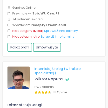
Gabinet Online
Przyjmuje w:
Sob
,
Wt
,
Czw
,
Pt
74 poleceń lekarza
Wystawiam
recepty
i
zwolnienia
Niedostępny dzisiaj.
Sprawdź inne terminy
Niedostępny jutro
Sprawdź inne terminy
Pokaż profil
Umów wizytę
Internista
Urolog (w trakcie
specjalizacji)
Wiktor Raputa
PWZ 3881316
111 Opinie
Lekarz oferuje usługi: