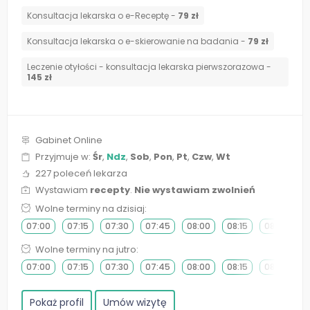
Konsultacja lekarska o e-Receptę -
79 zł
Konsultacja lekarska o e-skierowanie na badania -
79 zł
Leczenie otyłości - konsultacja lekarska pierwszorazowa -
145 zł
Gabinet Online
Przyjmuje w:
Śr
,
Ndz
,
Sob
,
Pon
,
Pt
,
Czw
,
Wt
227 poleceń lekarza
Wystawiam
recepty
.
Nie wystawiam zwolnień
Wolne terminy na dzisiaj:
07:00
07:15
07:30
07:45
08:00
08:15
08:30
0
Wolne terminy na jutro:
07:00
07:15
07:30
07:45
08:00
08:15
08:30
0
Pokaż profil
Umów wizytę