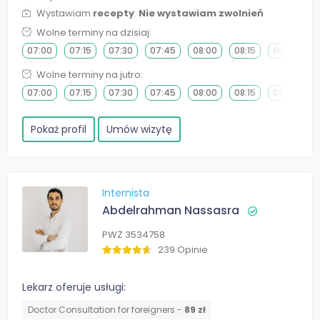
Wystawiam
recepty
.
Nie wystawiam zwolnień
Wolne terminy na dzisiaj:
07:00
07:15
07:30
07:45
08:00
08:15
08:30
0
Wolne terminy na jutro:
07:00
07:15
07:30
07:45
08:00
08:15
08:30
0
Pokaż profil
Umów wizytę
Internista
Abdelrahman Nassasra
PWZ 3534758
239 Opinie
Lekarz oferuje usługi:
Doctor Consultation for foreigners -
89 zł