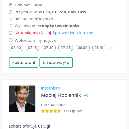
Gabinet Online
Przyjmuje w:
Wt
,
Śr
,
Pt
,
Pon
,
Sob
,
Czw
363 poleceń lekarza
Wystawiam
recepty
i
zwolnienia
Niedostępny dzisiaj.
Sprawdź inne terminy
Wolne terminy na jutro:
07:00
07:15
07:30
07:45
08:00
08:15
08:30
0
Pokaż profil
Umów wizytę
Internista
Maciej Płociennik
PWZ 4135085
176 Opinie
Lekarz oferuje usługi: