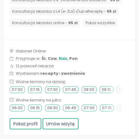
Konsultacja lekarska o L4 (e-ZLA) i/lub eReceptę -
95 zł
Konsultacja lekarska online -
95 zł
Pokaż wszystkie
Gabinet Online
Przyjmuje w:
Śr
,
Czw
,
Ndz
,
Pon
12 poleceń lekarza
Wystawiam
recepty
i
zwolnienia
Wolne terminy na dzisiaj:
07:00
07:15
07:30
07:45
08:00
08:15
08:30
0
Wolne terminy na jutro:
06:00
06:15
06:30
06:45
07:00
07:15
07:30
Pokaż profil
Umów wizytę