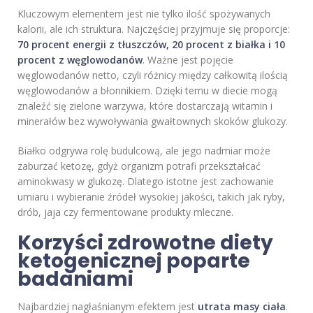
Kluczowym elementem jest nie tylko ilość spożywanych
kalorii, ale ich struktura. Najczęściej przyjmuje się proporcje:
70 procent energii z tłuszczów, 20 procent z białka i 10
procent z węglowodanów
. Ważne jest pojęcie
węglowodanów netto, czyli różnicy między całkowitą ilością
węglowodanów a błonnikiem. Dzięki temu w diecie mogą
znaleźć się zielone warzywa, które dostarczają witamin i
minerałów bez wywoływania gwałtownych skoków glukozy.
Białko odgrywa rolę budulcową, ale jego nadmiar może
zaburzać ketozę, gdyż organizm potrafi przekształcać
aminokwasy w glukozę. Dlatego istotne jest zachowanie
umiaru i wybieranie źródeł wysokiej jakości, takich jak ryby,
drób, jaja czy fermentowane produkty mleczne.
Korzyści zdrowotne diety
ketogenicznej poparte
badaniami
Najbardziej nagłaśnianym efektem jest
utrata masy ciała
.