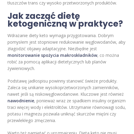
tłuszczów trans czy wysoko przetworzonych produktów.
Jak zacząć dietę
ketogeniczną w praktyce?
Wdrażanie diety keto wymaga przygotowania. Dobrym
pomysłem jest stopniowe redukowanie węglowodanów, aby
złagodzić objawy adaptacyjne. Niezbędne jest
monitorowanie spożycia makroskładników
, co można
robić za pomocą aplikacji dietetycznych lub planów
żywieniowych.
Podstawę jadłospisu powinny stanowić świeże produkty.
Zaleca się unikanie wysokoprzetworzonych zamienników,
nawet jeśli są niskowęglowodanowe. Kluczowe jest również
nawodnienie
, ponieważ wraz ze spadkiem insuliny organizm
traci więcej wody i elektrolitów. Utrzymanie równowagi sodu,
potasu i magnezu pozwala uniknąć skurczów mięśni czy
przewlekłego zmęczenia.
Warto też pamiętać o urozmaiceniu. Dieta keto nie musi