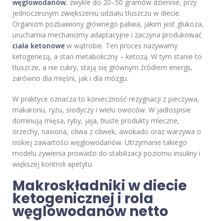
węglowodanów
, zwykle do 20–50 gramów dziennie, przy
jednoczesnym zwiększeniu udziału tłuszczu w diecie.
Organizm pozbawiony głównego paliwa, jakim jest glukoza,
uruchamia mechanizmy adaptacyjne i zaczyna produkować
ciała ketonowe
w wątrobie. Ten proces nazywamy
ketogenezą, a stan metaboliczny – ketozą. W tym stanie to
tłuszcze, a nie cukry, stają się głównym źródłem energii,
zarówno dla mięśni, jak i dla mózgu.
W praktyce oznacza to konieczność rezygnacji z pieczywa,
makaronu, ryżu, słodyczy i wielu owoców. W jadłospisie
dominują mięsa, ryby, jaja, tłuste produkty mleczne,
orzechy, nasiona, oliwa z oliwek, awokado oraz warzywa o
niskiej zawartości węglowodanów. Utrzymanie takiego
modelu żywienia prowadzi do stabilizacji poziomu insuliny i
większej kontroli apetytu.
Makroskładniki w diecie
ketogenicznej i rola
węglowodanów netto