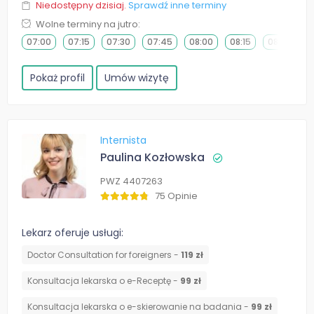
Niedostępny dzisiaj.
Sprawdź inne terminy
Wolne terminy na jutro:
07:00
07:15
07:30
07:45
08:00
08:15
08:30
0
Pokaż profil
Umów wizytę
Internista
Paulina Kozłowska
PWZ 4407263
75 Opinie
Lekarz oferuje usługi:
Doctor Consultation for foreigners -
119 zł
Konsultacja lekarska o e-Receptę -
99 zł
Konsultacja lekarska o e-skierowanie na badania -
99 zł