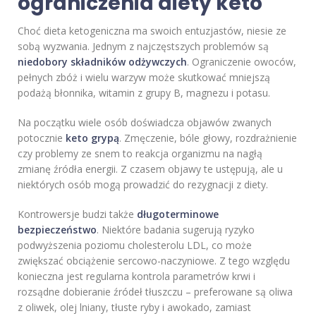
ograniczenia diety keto
Choć dieta ketogeniczna ma swoich entuzjastów, niesie ze
sobą wyzwania. Jednym z najczęstszych problemów są
niedobory składników odżywczych
. Ograniczenie owoców,
pełnych zbóż i wielu warzyw może skutkować mniejszą
podażą błonnika, witamin z grupy B, magnezu i potasu.
Na początku wiele osób doświadcza objawów zwanych
potocznie
keto grypą
. Zmęczenie, bóle głowy, rozdrażnienie
czy problemy ze snem to reakcja organizmu na nagłą
zmianę źródła energii. Z czasem objawy te ustępują, ale u
niektórych osób mogą prowadzić do rezygnacji z diety.
Kontrowersje budzi także
długoterminowe
bezpieczeństwo
. Niektóre badania sugerują ryzyko
podwyższenia poziomu cholesterolu LDL, co może
zwiększać obciążenie sercowo-naczyniowe. Z tego względu
konieczna jest regularna kontrola parametrów krwi i
rozsądne dobieranie źródeł tłuszczu – preferowane są oliwa
z oliwek, olej lniany, tłuste ryby i awokado, zamiast