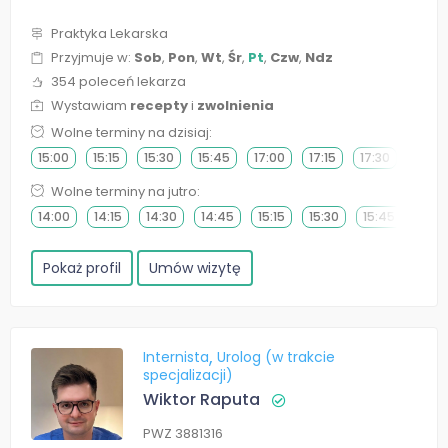
Praktyka Lekarska
Przyjmuje w:
Sob
,
Pon
,
Wt
,
Śr
,
Pt
,
Czw
,
Ndz
354 poleceń lekarza
Wystawiam
recepty
i
zwolnienia
Wolne terminy na dzisiaj:
15:00
15:15
15:30
15:45
17:00
17:15
17:30
17:45
Wolne terminy na jutro:
14:00
14:15
14:30
14:45
15:15
15:30
15:45
Pokaż profil
Umów wizytę
Internista
Urolog (w trakcie
specjalizacji)
Wiktor Raputa
PWZ 3881316