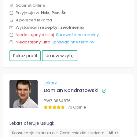
Gabinet Online
Przyjmuje w:
Ndz
,
Pon
,
Śr
4 poleceń lekarza
Wystawiam
recepty
i
zwolnienia
Niedostępny dzisiaj.
Sprawdź inne terminy
Niedostępny jutro
Sprawdź inne terminy
Pokaż profil
Umów wizytę
Lekarz
Damian Kondratowski
PWZ 3864876
76 Opinie
Lekarz oferuje usługi:
Konsultacja lekarska o e-Zwolnienie dla studenta -
65 zł