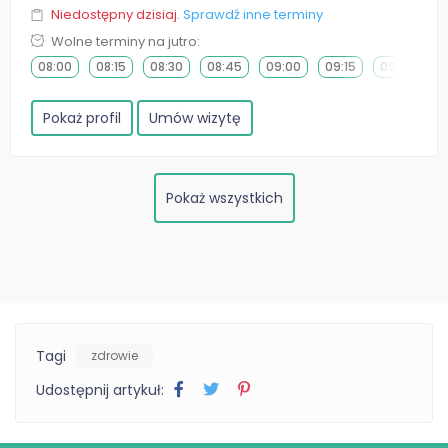
Niedostępny dzisiaj.
Sprawdź inne terminy
Wolne terminy na jutro:
08:00
08:15
08:30
08:45
09:00
09:15
09:30
0
Pokaż profil
Umów wizytę
Pokaż wszystkich
Tagi
zdrowie
Udostępnij artykuł: