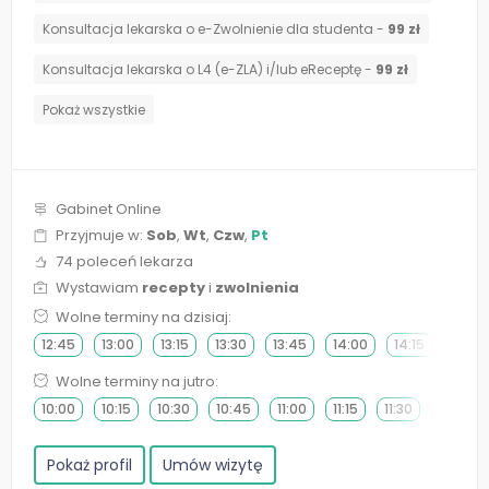
Konsultacja lekarska o e-Zwolnienie dla studenta -
99 zł
Konsultacja lekarska o L4 (e-ZLA) i/lub eReceptę -
99 zł
Pokaż wszystkie
Gabinet Online
Przyjmuje w:
Sob
,
Wt
,
Czw
,
Pt
74 poleceń lekarza
Wystawiam
recepty
i
zwolnienia
Wolne terminy na dzisiaj:
12:45
13:00
13:15
13:30
13:45
14:00
14:15
14:30
Wolne terminy na jutro:
10:00
10:15
10:30
10:45
11:00
11:15
11:30
11:45
Pokaż profil
Umów wizytę