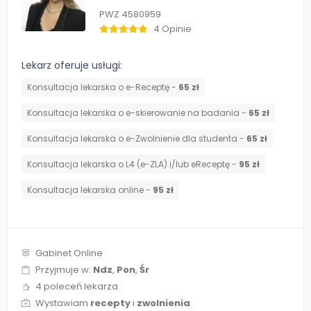
PWZ 4580959
4 Opinie
Lekarz oferuje usługi:
Konsultacja lekarska o e-Receptę -
65 zł
Konsultacja lekarska o e-skierowanie na badania -
65 zł
Konsultacja lekarska o e-Zwolnienie dla studenta -
65 zł
Konsultacja lekarska o L4 (e-ZLA) i/lub eReceptę -
95 zł
Konsultacja lekarska online -
95 zł
Gabinet Online
Przyjmuje w:
Ndz
,
Pon
,
Śr
4 poleceń lekarza
Wystawiam
recepty
i
zwolnienia