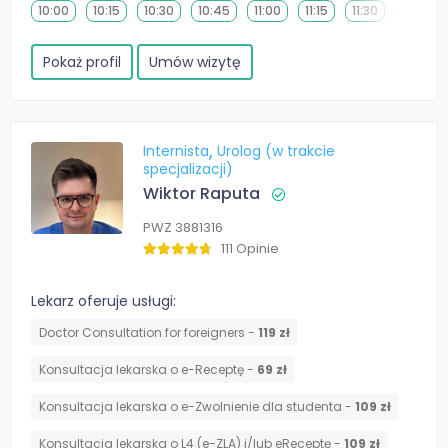
10:00
10:15
10:30
10:45
11:00
11:15
11:30
11:45
Pokaż profil
Umów wizytę
Internista
Urolog (w trakcie
specjalizacji)
Wiktor Raputa
PWZ 3881316
111 Opinie
Lekarz oferuje usługi:
Doctor Consultation for foreigners -
119 zł
Konsultacja lekarska o e-Receptę -
69 zł
Konsultacja lekarska o e-Zwolnienie dla studenta -
109 zł
Konsultacja lekarska o L4 (e-ZLA) i/lub eReceptę -
109 zł