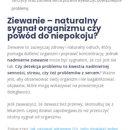
tarczycy oraz zdrowia serca pozwoli wykluczyć poważniejsze
problemy.
Ziewanie – naturalny
sygnał organizmu czy
powód do niepokoju?
Ziewanie to zazwyczaj zdrowy i naturalny odruch, który
pomaga dotlenić organizm i poprawić koncentrację. Jednak
nadmierne ziewanie
może być sygnałem, że coś jest nie
tak.
Czy detekcja problemu to kwestia nadmiernej
senności, stresu, czy też problemów z sercem
? Ważne
jest, aby obserwować swój organizm i nie bagatelizować
objawów, które mogą wskazywać na poważniejsze
dolegliwości.
Jeśli zauważysz, że ziewasz bez przerwy, skonsultuj się z
lekarzem. Lepiej działać zapobiegawczo niż przeoczyć
istotny sygnał od organizmu.
Zobacz też:
Jak zażywać witaminę D3, żeby działała? Jeden