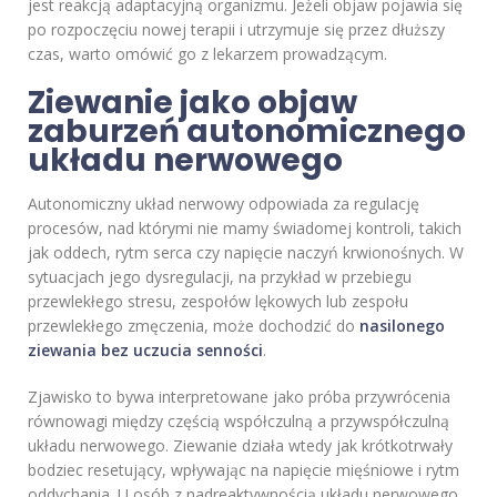
jest reakcją adaptacyjną organizmu. Jeżeli objaw pojawia się
po rozpoczęciu nowej terapii i utrzymuje się przez dłuższy
czas, warto omówić go z lekarzem prowadzącym.
Ziewanie jako objaw
zaburzeń autonomicznego
układu nerwowego
Autonomiczny układ nerwowy odpowiada za regulację
procesów, nad którymi nie mamy świadomej kontroli, takich
jak oddech, rytm serca czy napięcie naczyń krwionośnych. W
sytuacjach jego dysregulacji, na przykład w przebiegu
przewlekłego stresu, zespołów lękowych lub zespołu
przewlekłego zmęczenia, może dochodzić do
nasilonego
ziewania bez uczucia senności
.
Zjawisko to bywa interpretowane jako próba przywrócenia
równowagi między częścią współczulną a przywspółczulną
układu nerwowego. Ziewanie działa wtedy jak krótkotrwały
bodziec resetujący, wpływając na napięcie mięśniowe i rytm
oddychania. U osób z nadreaktywnością układu nerwowego