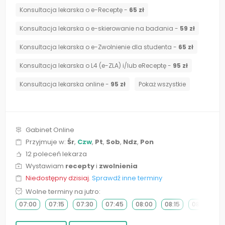
Konsultacja lekarska o e-Receptę -
65 zł
Konsultacja lekarska o e-skierowanie na badania -
59 zł
Konsultacja lekarska o e-Zwolnienie dla studenta -
65 zł
Konsultacja lekarska o L4 (e-ZLA) i/lub eReceptę -
95 zł
Konsultacja lekarska online -
95 zł
Pokaż wszystkie
Gabinet Online
Przyjmuje w:
Śr
,
Czw
,
Pt
,
Sob
,
Ndz
,
Pon
12 poleceń lekarza
Wystawiam
recepty
i
zwolnienia
Niedostępny dzisiaj.
Sprawdź inne terminy
Wolne terminy na jutro:
07:00
07:15
07:30
07:45
08:00
08:15
08:30
0