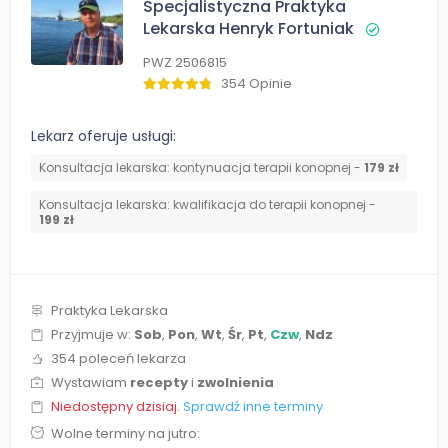
Specjalistyczna Praktyka
Lekarska Henryk Fortuniak
PWZ 2506815
354 Opinie
Lekarz oferuje usługi:
Konsultacja lekarska: kontynuacja terapii konopnej -
179 zł
Konsultacja lekarska: kwalifikacja do terapii konopnej -
199 zł
Praktyka Lekarska
Przyjmuje w:
Sob
,
Pon
,
Wt
,
Śr
,
Pt
,
Czw
,
Ndz
354 poleceń lekarza
Wystawiam
recepty
i
zwolnienia
Niedostępny dzisiaj.
Sprawdź inne terminy
Wolne terminy na jutro: