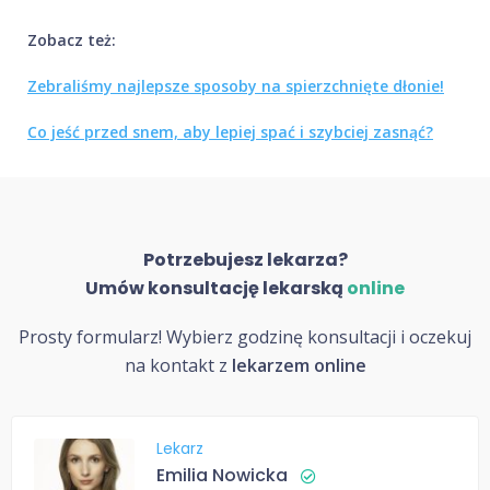
Zobacz też:
Zebraliśmy najlepsze sposoby na spierzchnięte dłonie!
Co jeść przed snem, aby lepiej spać i szybciej zasnąć?
Potrzebujesz lekarza?
Umów konsultację lekarską
online
Prosty formularz! Wybierz godzinę konsultacji i oczekuj
na kontakt z
lekarzem online
Lekarz
Emilia Nowicka