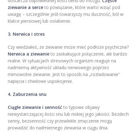
dostarcza odpowiedniej ilości tlenu do mózgu.
Częste
ziewanie a serce
to powiązanie, które warto wziąć pod
uwagę – szczególnie jeśli towarzyszy mu duszność, ból w
klatce piersiowej lub osłabienie.
3. Nerwica i stres
Czy wiedziałeś, że ziewanie może mieć podłoże psychiczne?
Nerwica a ziewanie
to zaskakujące połączenie, ale bardzo
realne. W sytuacjach stresowych organizm reaguje na
nadmierną aktywność układu nerwowego poprzez
mimowolne ziewanie. Jest to sposób na „rozładowanie”
napięcia i chwilowe uspokojenie.
4. Zaburzenia snu
Ciągłe ziewanie i senność
to typowe objawy
niewystarczającej ilości snu lub niskiej jego jakości. Bezdech
senny, bezsenność czy przewlekłe zmęczenie mogą
prowadzić do nadmiernego ziewania w ciągu dnia.