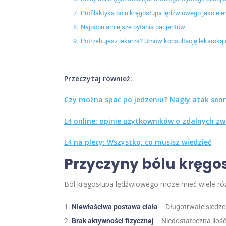
7.
Profilaktyka bólu kręgosłupa lędźwiowego jako ele
8.
Najpopularniejsze pytania pacjentów
9.
Potrzebujesz lekarza? Umów konsultację lekarską 
Przeczytaj również:
Czy można spać po jedzeniu? Nagły atak senn
L4 online: opinie użytkowników o zdalnych zw
L4 na plecy: Wszystko, co musisz wiedzieć
Przyczyny bólu kręgo
Ból kręgosłupa lędźwiowego może mieć wiele różn
Niewłaściwa postawa ciała
– Długotrwałe siedze
Brak aktywności fizycznej
– Niedostateczna ilość