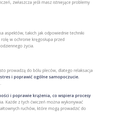
czeń, zwłaszcza jeśli masz istniejące problemy
lka aspektów, takich jak odpowiednie techniki
ą rolę w ochronie kręgosłupa przed
codziennego życia.
ęsto prowadzą do bólu pleców, dlatego relaksacja
stres i poprawić ogólne samopoczucie.
.
ści i poprawie krążenia, co wspiera procesy
owia. Każde z tych ćwiczeń można wykonywać
 gwałtownych ruchów, które mogą prowadzić do