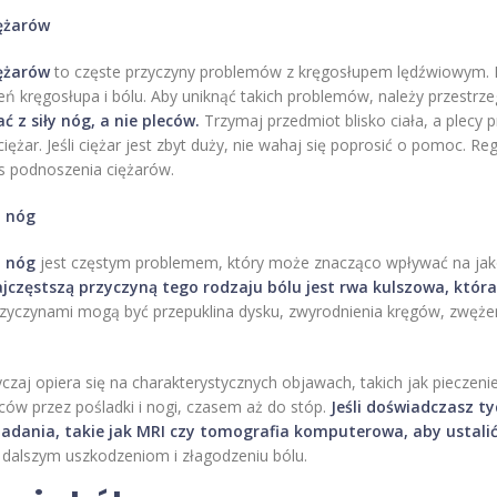
iężarów
iężarów
to częste przyczyny problemów z kręgosłupem lędźwiowym. 
 kręgosłupa i bólu. Aby uniknąć takich problemów, należy przestrz
ć z siły nóg, a nie pleców.
Trzymaj przedmiot blisko ciała, a plecy 
iężar. Jeśli ciężar jest zbyt duży, nie wahaj się poprosić o pomoc. 
 podnoszenia ciężarów.
o nóg
o nóg
jest częstym problemem, który może znacząco wpływać na jakość
jczęstszą przyczyną tego rodzaju bólu jest rwa kulszowa, która
zyczynami mogą być przepuklina dysku, zwyrodnienia kręgów, zwęże
aj opiera się na charakterystycznych objawach, takich jak pieczenie
ców przez pośladki i nogi, czasem aż do stóp.
Jeśli doświadczasz t
badania, takie jak MRI czy tomografia komputerowa, aby ustali
dalszym uszkodzeniom i złagodzeniu bólu.