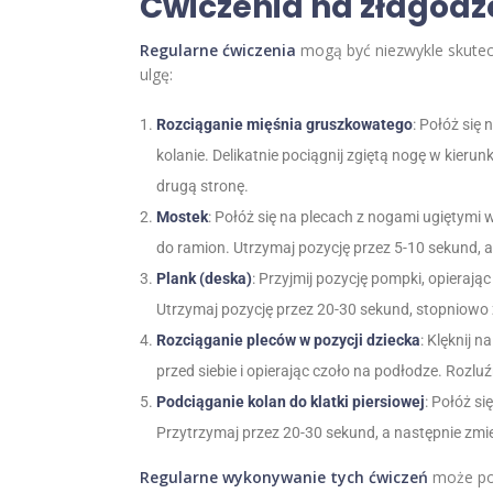
Ćwiczenia na złagodz
Regularne ćwiczenia
mogą być niezwykle skutec
ulgę:
Rozciąganie mięśnia gruszkowatego
: Połóż się 
kolanie. Delikatnie pociągnij zgiętą nogę w kieru
drugą stronę.
Mostek
: Połóż się na plecach z nogami ugiętymi 
do ramion. Utrzymaj pozycję przez 5-10 sekund, 
Plank (deska)
: Przyjmij pozycję pompki, opierając
Utrzymaj pozycję przez 20-30 sekund, stopniowo
Rozciąganie pleców w pozycji dziecka
: Klęknij 
przed siebie i opierając czoło na podłodze. Rozluź
Podciąganie kolan do klatki piersiowej
: Połóż s
Przytrzymaj przez 20-30 sekund, a następnie zmi
Regularne wykonywanie tych ćwiczeń
może pom