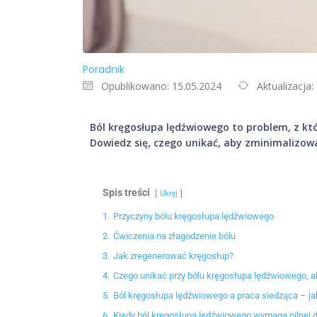
Poradnik
Opublikowano: 15.05.2024
Aktualizacja:
Ból kręgosłupa lędźwiowego to problem, z kt
Dowiedz się, czego unikać, aby zminimalizowa
Spis treści
Ukryj
1.
Przyczyny bólu kręgosłupa lędźwiowego
2.
Ćwiczenia na złagodzenie bólu
3.
Jak zregenerować kręgosłup?
4.
Czego unikać przy bólu kręgosłupa lędźwiowego, ab
5.
Ból kręgosłupa lędźwiowego a praca siedząca – ja
6.
Kiedy ból kręgosłupa lędźwiowego wymaga pilnej d