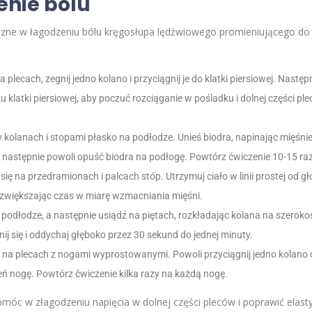
enie bólu
zne w łagodzeniu bólu kręgosłupa lędźwiowego promieniującego do n
na plecach, zegnij jedno kolano i przyciągnij je do klatki piersiowej. Nas
nku klatki piersiowej, aby poczuć rozciąganie w pośladku i dolnej części p
w kolanach i stopami płasko na podłodze. Unieś biodra, napinając mięśnie
a następnie powoli opuść biodra na podłogę. Powtórz ćwiczenie 10-15 raz
 się na przedramionach i palcach stóp. Utrzymuj ciało w linii prostej od g
 zwiększając czas w miarę wzmacniania mięśni.
na podłodze, a następnie usiądź na piętach, rozkładając kolana na szerok
nij się i oddychaj głęboko przez 30 sekund do jednej minuty.
ię na plecach z nogami wyprostowanymi. Powoli przyciągnij jedno kolano d
eń nogę. Powtórz ćwiczenie kilka razy na każdą nogę.
óc w złagodzeniu napięcia w dolnej części pleców i poprawić elasty