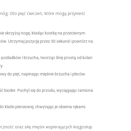
óg. Oto pięć ćwiczeń, które mogą przynieść
tępnie skrzyżuj nogę, kładąc kostkę na przeciwnym
leców. Utrzymaj pozycję przez 30 sekund i powtórz na
 pośladków i brzucha, tworząc linię prostą od kolan
y.
łowy do pięt, napinając mięśnie brzucha i pleców.
ość bioder. Pochyl się do przodu, wyciągając ramiona
o klatki piersiowej, chwytając je obiema rękami.
czność oraz siłę mięśni wspierających kręgosłup.