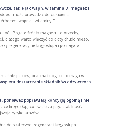
wcze, takie jak wapń, witamina D, magnez i
iedobór może prowadzić do osłabienia
 źródłami wapnia i witaminy D.
 i ból. Bogate źródła magnezu to orzechy,
eł, dlatego warto włączyć do diety chude mięso,
rocesy regeneracyjne kręgosłupa i pomaga w
mięśnie pleców, brzucha i nóg, co pomaga w
o wspiera dostarczanie składników odżywczych
a, ponieważ poprawiają kondycję ogólną i nie
jące kręgosłup, co zwiększa jego stabilność.
jszają ryzyko urazów.
dne do skutecznej regeneracji kręgosłupa.