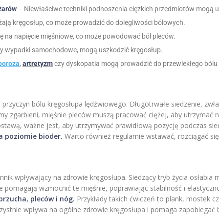
żarów
– Niewłaściwe techniki podnoszenia ciężkich przedmiotów mogą u
ają kręgosłup, co może prowadzić do dolegliwości bólowych.
ię na napięcie mięśniowe, co może powodować ból pleców.
 czy wypadki samochodowe, mogą uszkodzić kręgosłup.
poroza
,
artretyzm
czy dyskopatia mogą prowadzić do przewlekłego bólu
 przyczyn bólu kręgosłupa lędźwiowego. Długotrwałe siedzenie, zwłas
my zgarbieni, mięśnie pleców muszą pracować ciężej, aby utrzymać na
stawą, ważne jest, aby utrzymywać prawidłową pozycję podczas sied
a poziomie bioder.
Warto również regularnie wstawać, rozciągać się 
ynnik wpływający na zdrowie kręgosłupa. Siedzący tryb życia osłabia 
zne pomagają wzmocnić te mięśnie, poprawiając stabilność i elastycz
rzucha, pleców i nóg.
Przykłady takich ćwiczeń to plank, mostek cz
orzystnie wpływa na ogólne zdrowie kręgosłupa i pomaga zapobiegać 