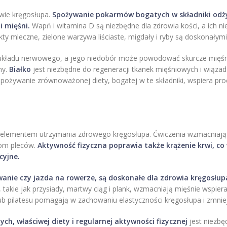
ie kręgosłupa.
Spożywanie pokarmów bogatych w składniki odży
 mięśni.
Wapń i witamina D są niezbędne dla zdrowia kości, a ich n
y mleczne, zielone warzywa liściaste, migdały i ryby są doskonałymi
 układu nerwowego, a jego niedobór może powodować skurcze mięśni
ny.
Białko
jest niezbędne do regeneracji tkanek mięśniowych i wiązad
. Spożywanie zrównoważonej diety, bogatej w te składniki, wspiera p
elementem utrzymania zdrowego kręgosłupa. Ćwiczenia wzmacniają 
lom pleców.
Aktywność fizyczna poprawia także krążenie krwi, c
cyjne.
wanie czy jazda na rowerze, są doskonałe dla zdrowia kręgosłup
 takie jak przysiady, martwy ciąg i plank, wzmacniają mięśnie wspiera
 lub pilatesu pomagają w zachowaniu elastyczności kręgosłupa i zmnie
ych, właściwej diety i regularnej aktywności fizycznej
jest niezbę