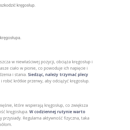
szkodzić kręgosłup.
 kręgosłupa.
zcza w niewłaściwej pozycji, obciąża kręgosłup i
sze ciało w pionie, co powoduje ich napięcie i
zenia i stania.
Siedząc, należy trzymać plecy
i robić krótkie przerwy, aby odciążyć kręgosłup.
mięśnie, które wspierają kręgosłup, co zwiększa
ność kręgosłupa.
W codziennej rutynie warto
y przysiady. Regularna aktywność fizyczna, taka
bólom.