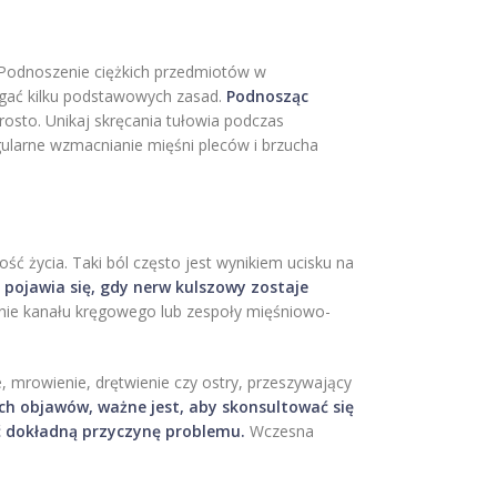
Podnoszenie ciężkich przedmiotów w
egać kilku podstawowych zasad.
Podnosząc
prosto. Unikaj skręcania tułowia podczas
Regularne wzmacnianie mięśni pleców i brzucha
 życia. Taki ból często jest wynikiem ucisku na
 pojawia się, gdy nerw kulszowy zostaje
nie kanału kręgowego lub zespoły mięśniowo-
, mrowienie, drętwienie czy ostry, przeszywający
ych objawów, ważne jest, aby skonsultować się
ć dokładną przyczynę problemu.
Wczesna