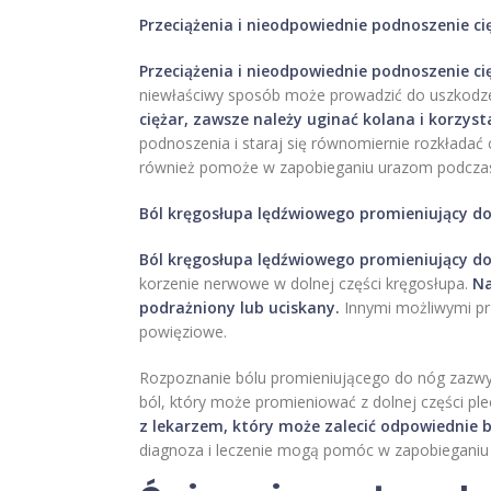
Przeciążenia i nieodpowiednie podnoszenie c
Przeciążenia i nieodpowiednie podnoszenie c
niewłaściwy sposób może prowadzić do uszkodzeń
ciężar, zawsze należy uginać kolana i korzysta
podnoszenia i staraj się równomiernie rozkładać c
również pomoże w zapobieganiu urazom podczas
Ból kręgosłupa lędźwiowego promieniujący d
Ból kręgosłupa lędźwiowego promieniujący d
korzenie nerwowe w dolnej części kręgosłupa.
Na
podrażniony lub uciskany.
Innymi możliwymi pr
powięziowe.
Rozpoznanie bólu promieniującego do nóg zazwycz
ból, który może promieniować z dolnej części ple
z lekarzem, który może zalecić odpowiednie 
diagnoza i leczenie mogą pomóc w zapobieganiu 