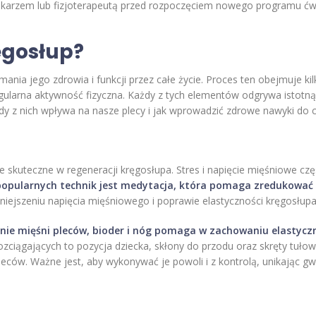
ekarzem lub fizjoterapeutą przed rozpoczęciem nowego programu ćwi
ęgosłup?
mania jego zdrowia i funkcji przez całe życie. Proces ten obejmuje ki
regularna aktywność fizyczna. Każdy z tych elementów odgrywa istotn
żdy z nich wpływa na nasze plecy i jak wprowadzić zdrowe nawyki do 
e skuteczne w regeneracji kręgosłupa. Stres i napięcie mięśniowe cz
popularnych technik jest medytacja, która pomaga zredukować 
ejszeniu napięcia mięśniowego i poprawie elastyczności kręgosłupa
nie mięśni pleców, bioder i nóg pomaga w zachowaniu elastyczno
ozciągających to pozycja dziecka, skłony do przodu oraz skręty tuł
pleców. Ważne jest, aby wykonywać je powoli i z kontrolą, unikając