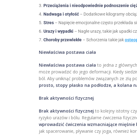
Przeciążenia i nieodpowiednie podnoszenie cię
Nadwaga i otyłość
– Dodatkowe kilogramy obciąż
Stres
– Napięcie emocjonalne często przekłada s
Urazy i wypadki
– Nagłe urazy, takie jak upadki
Choroby przewlekłe
– Schorzenia takie jak
osteo
Niewłaściwa postawa ciała
Niewłaściwa postawa ciała
to jedna z głównych
może prowadzić do jego deformacji. Kiedy siedzi
ból. Aby uniknąć problemów związanych ze złą po
prosto, stopy płasko na podłodze, a kolana n
Brak aktywności fizycznej
Brak aktywności fizycznej
to kolejny istotny cz
ryzyko urazów i bólu. Regularne ćwiczenia fizyc
wprowadzić ćwiczenia wzmacniające mięśnie b
jak spacerowanie, pływanie czy joga, również k