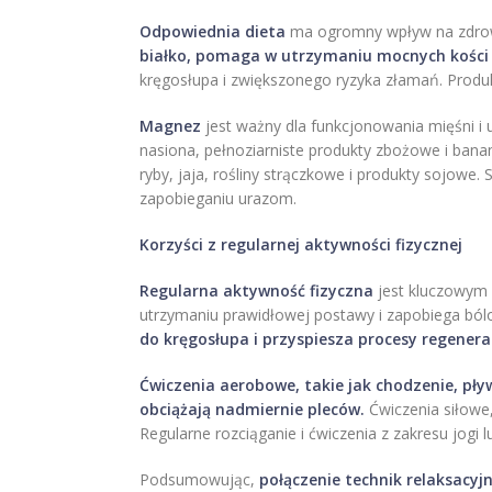
Odpowiednia dieta
ma ogromny wpływ na zdrow
białko, pomaga w utrzymaniu mocnych kości i
kręgosłupa i zwiększonego ryzyka złamań. Produkt
Magnez
jest ważny dla funkcjonowania mięśni i
nasiona, pełnoziarniste produkty zbożowe i bana
ryby, jaja, rośliny strączkowe i produkty sojowe
zapobieganiu urazom.
Korzyści z regularnej aktywności fizycznej
Regularna aktywność fizyczna
jest kluczowym 
utrzymaniu prawidłowej postawy i zapobiega bó
do kręgosłupa i przyspiesza procesy regenera
Ćwiczenia aerobowe, takie jak chodzenie, pły
obciążają nadmiernie pleców.
Ćwiczenia siłowe,
Regularne rozciąganie i ćwiczenia z zakresu jogi
Podsumowując,
połączenie technik relaksacyjn