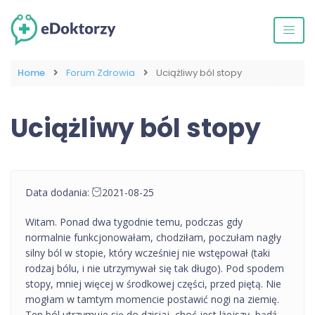
Home
Forum Zdrowia
Uciążliwy ból stopy
Uciążliwy ból stopy
Data dodania:
2021-08-25
Witam. Ponad dwa tygodnie temu, podczas gdy
normalnie funkcjonowałam, chodziłam, poczułam nagły
silny ból w stopie, który wcześniej nie wstępował (taki
rodzaj bólu, i nie utrzymywał się tak długo). Pod spodem
stopy, mniej więcej w środkowej części, przed piętą. Nie
mogłam w tamtym momencie postawić nogi na ziemię.
Ten ból utrzymuje się do dzisiaj, choć jest lżejszy, bądź