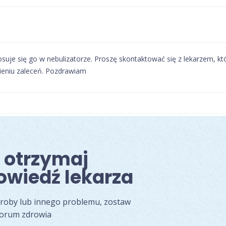
tosuje się go w nebulizatorze. Proszę skontaktować się z lekarzem, k
mieniu zaleceń. Pozdrawiam
i otrzymaj
owiedź lekarza
oroby lub innego problemu, zostaw
forum zdrowia