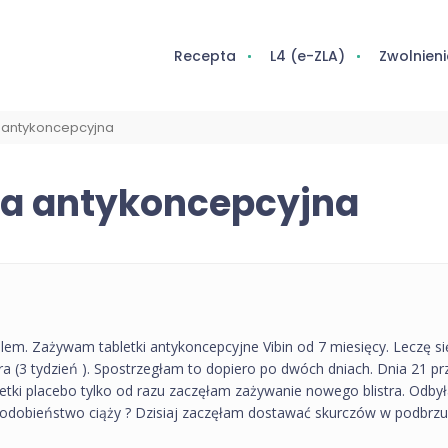
Recepta
L4 (e-ZLA)
Zwolnieni
a antykoncepcyjna
ka antykoncepcyjna
em. Zażywam tabletki antykoncepcyjne Vibin od 7 miesięcy. Leczę się
ra (3 tydzień ). Spostrzegłam to dopiero po dwóch dniach. Dnia 21 przy
abletki placebo tylko od razu zaczęłam zażywanie nowego blistra. Odb
opodobieństwo ciąży ? Dzisiaj zaczęłam dostawać skurczów w podbrzu