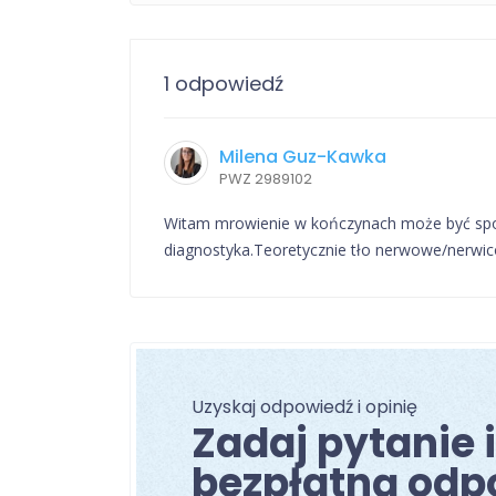
1 odpowiedź
Milena Guz-Kawka
PWZ 2989102
Witam mrowienie w kończynach może być spow
diagnostyka.Teoretycznie tło nerwowe/nerwic
Uzyskaj odpowiedź i opinię
Zadaj pytanie 
bezpłatną odp