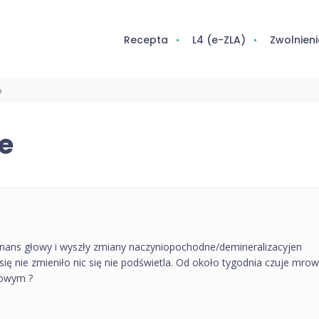
Recepta
L4 (e-ZLA)
Zwolnieni
e
e
onans głowy i wyszły zmiany naczyniopochodne/demineralizacyjen
się nie zmieniło nic się nie podświetla. Od około tygodnia czuje mrow
wowym ?