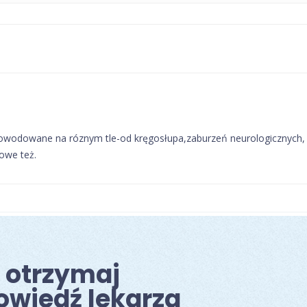
odowane na róznym tle-od kręgosłupa,zaburzeń neurologicznych, z
owe też.
i otrzymaj
owiedź lekarza