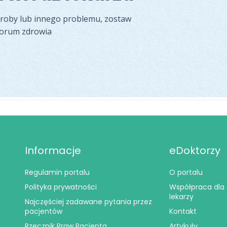
oroby lub innego problemu, zostaw
forum zdrowia
Informacje
eDoktorzy
Regulamin portalu
O portalu
Polityka prywatności
Współpraca dla
lekarzy
Najczęściej zadawane pytania przez
pacjentów
Kontakt
Rzecznik Praw Pacjenta
Artykuły