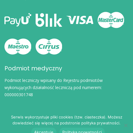
Podmiot medyczny
Podmiot leczniczy wpisany do Rejestru podmiotów
wykonujących działalność leczniczą pod numerem:
000000301748
Serwis wykorzystuje pliki cookies (tzw. ciasteczka). Możesz
dowiedzieć się więcej na podstronie polityka prywatności.
© 2024
eDoktorzy.pl
. Wszelkie prawa zastrzeżone.
Akceptuję
Polityka prywatności