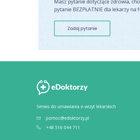
Masz pytanie dotyczące zdrowia, ch
pytanie BEZPŁATNIE dla lekarzy na 
Zadaj pytanie
Serwis do umawiania e-wizyt lekarskich
pomoc@edoktorzy.pl
+48 516 044 711