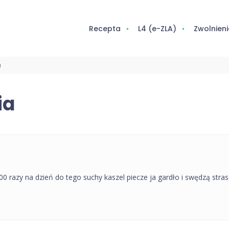
Recepta
L4 (e-ZLA)
Zwolnieni
a
ia
100 razy na dzień do tego suchy kaszel piecze ja gardło i swędzą st