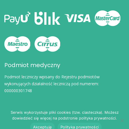
Podmiot medyczny
Podmiot leczniczy wpisany do Rejestru podmiotów
wykonujących działalność leczniczą pod numerem:
000000301748
Serwis wykorzystuje pliki cookies (tzw. ciasteczka). Możesz
dowiedzieć się więcej na podstronie polityka prywatności.
© 2024
eDoktorzy.pl
. Wszelkie prawa zastrzeżone.
Akceptuję
Polityka prywatności