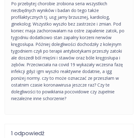
Po przebytej chorobie zrobiona seria wszystkich
niezbędnych wyników i badan do tego także
profilaktycznych tj. usg jamy brzusznej, kardiolog,
ginekolog. Wszystko wyszło bez zastrzeże i zmian. Pod
koniec maja zachorowałam na ostre zapalenie zatok, po
tygodniu dodatkowo stan zapalny korzeni nerwów
kręgosłupa. Później dolegliwości dochodziły z kolejnym
tygodniem czyli po terapii antybiotykami przeszły zatoki
ale doszedł ból mięśni i stawów oraz bóle kręgosłupa i
zębów. Przeciwciała na covid 19 wykazały wczesna fazę
infekcji gdyż igm wyszło reaktywne dodatnie, a igg
poniżej normy. czy to może oznaczać ze przeszłam w
ostatnim czasie koronawirusa jeszcze raz? Czy te
dolegliwości to powikłania pocovidowe czy zupełnie
niezależne inne schorzenie?
1 odpowiedź