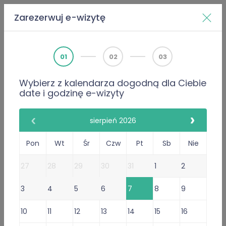
Zarezerwuj e-wizytę
Home
Doktorzy
Specjalistyczna Praktyka Lekarska Henryk
01
02
03
Wybierz z kalendarza dogodną dla Ciebie
PWZ 2506815
date i godzinę e-wizyty
Lekarz
Specjalistyczna Praktyka
sierpień 2026
Lekarska Henryk Fortuniak
Pon
Wt
Śr
Czw
Pt
Sb
Nie
354 Opinie
27
28
29
30
31
1
2
354 poleceń lekarza
Praktyka Lekarska
3
4
5
6
7
8
9
Przyjmuje w: Sob, Pon, Wt, Śr,
10
11
12
13
14
15
16
Pt
, Czw, Ndz