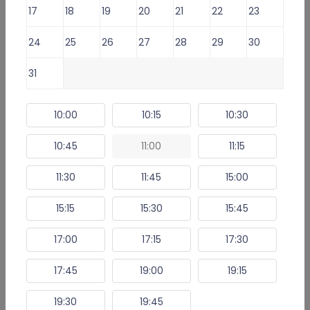
Wystawiam
recepty
i
17
18
19
20
21
22
23
zwolnienia
24
25
26
27
28
29
30
Lekarz oferuje usługi:
31
1
2
3
4
5
6
Konsultacja lekarska: kontynuacja terapii konopnej -
179 zł
10:00
10:15
10:30
Konsultacja lekarska: kwalifikacja do terapii konopnej -
199 zł
10:45
11:00
11:15
11:30
11:45
15:00
Umów e-Wizytę (Wybierz termin)
15:15
15:30
15:45
17:00
17:15
17:30
Informacje i usługi online
17:45
19:00
19:15
Opinie
Artykuły
19:30
19:45