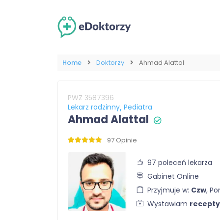
Home
Doktorzy
Ahmad Alattal
PWZ 3587396
Lekarz rodzinny
Pediatra
Ahmad Alattal
97 Opinie
97 poleceń lekarza
Gabinet Online
Przyjmuje w:
Czw
, Po
Wystawiam
recepty