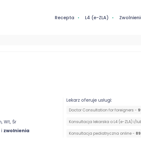
Recepta
L4 (e-ZLA)
Zwolnieni
Lekarz oferuje usługi:
Doctor Consultation for foreigners -
9
n, Wt, Śr
Konsultacja lekarska o L4 (e-ZLA) i/l
i
zwolnienia
Konsultacja pediatryczna online -
89