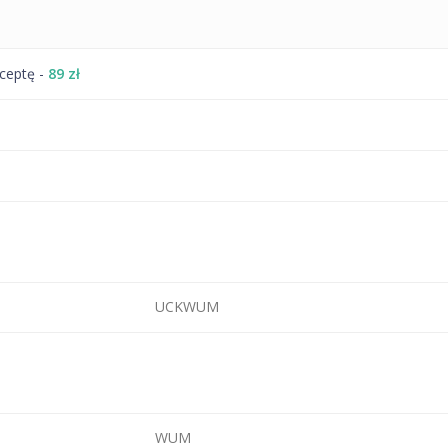
eceptę -
89 zł
UCKWUM
WUM