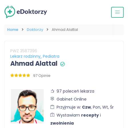
Home
Doktorzy
Ahmad Alattal
PWZ 3587396
Lekarz rodzinny
Pediatra
Ahmad Alattal
97 Opinie
97 poleceń lekarza
Gabinet Online
Przyjmuje w:
Czw
, Pon, Wt, Śr
Wystawiam
recepty
i
zwolnienia