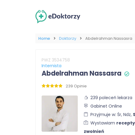
Home
Doktorzy
Abdelrahman Nassasra
PWZ 3534758
Internista
Abdelrahman Nassasra
239 Opinie
239 poleceń lekarza
Gabinet Online
Przyjmuje w: Śr, Ndz,
Wystawiam
recepty
zwolnień