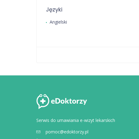
Języki
Angielski
Serwis do umawiania e-wizyt lekarskich
pomoc@edoktorzy.pl