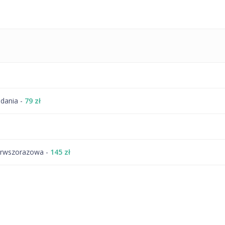
adania -
79 zł
pierwszorazowa -
145 zł