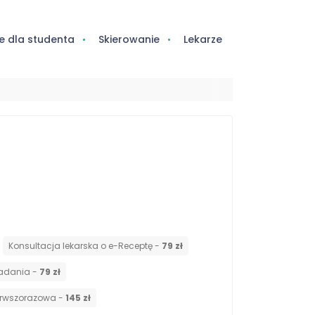
e dla studenta
Skierowanie
Lekarze
Konsultacja lekarska o e-Receptę -
79 zł
badania -
79 zł
ierwszorazowa -
145 zł