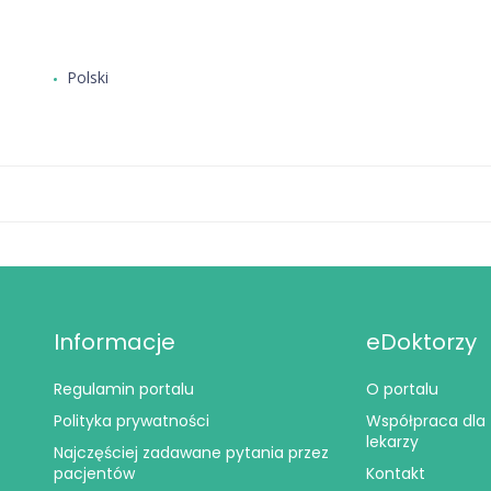
Polski
Informacje
eDoktorzy
Regulamin portalu
O portalu
Polityka prywatności
Współpraca dla
lekarzy
Najczęściej zadawane pytania przez
pacjentów
Kontakt