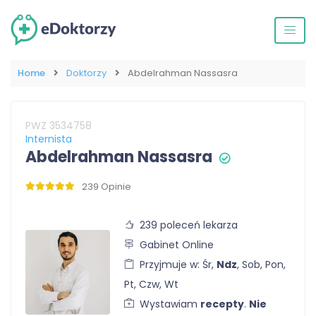
Home
Doktorzy
Abdelrahman Nassasra
PWZ 3534758
Internista
Abdelrahman Nassasra
239 Opinie
239 poleceń lekarza
Gabinet Online
Przyjmuje w: Śr,
Ndz
, Sob, Pon,
Pt, Czw, Wt
Wystawiam
recepty
.
Nie