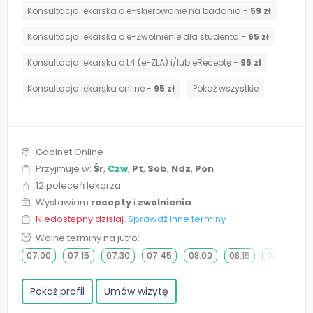
Konsultacja lekarska o e-skierowanie na badania -
59 zł
Konsultacja lekarska o e-Zwolnienie dla studenta -
65 zł
Konsultacja lekarska o L4 (e-ZLA) i/lub eReceptę -
95 zł
Konsultacja lekarska online -
95 zł
Pokaż wszystkie
Gabinet Online
Przyjmuje w:
Śr
,
Czw
,
Pt
,
Sob
,
Ndz
,
Pon
12 poleceń lekarza
Wystawiam
recepty
i
zwolnienia
Niedostępny dzisiaj.
Sprawdź inne terminy
Wolne terminy na jutro:
07:00
07:15
07:30
07:45
08:00
08:15
08:30
0
Pokaż profil
Umów wizytę