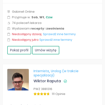
Gabinet Online
Przyjmuje w:
Sob
,
Wt
,
Czw
74 poleceń lekarza
Wystawiam
recepty
i
zwolnienia
Niedostępny dzisiaj.
Sprawdź inne terminy
Niedostępny jutro
Sprawdź inne terminy
Pokaż profil
Umów wizytę
Internista
Urolog (w trakcie
specjalizacji)
Wiktor Raputa
PWZ 3881316
111 Opinie