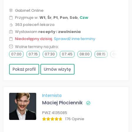
Gabinet Online
Przyjmuje w:
Wt
,
Śr
,
Pt
,
Pon
,
Sob
,
Czw
363 poleceń lekarza
Wystawiam
recepty
i
zwolnienia
Niedostępny dzisiaj.
Sprawdź inne terminy
Wolne terminy na jutro:
07:00
07:15
07:30
07:45
08:00
08:15
08:30
0
Pokaż profil
Umów wizytę
Internista
Maciej Płociennik
PWZ 4135085
176 Opinie