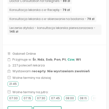
Doctor Consultation for foreigners -
89 zł
Konsultacja lekarska o e-Receptę -
79 zł
Konsultacja lekarska o e-skierowanie na badania -
79 zł
Leczenie otyłości - konsultacja lekarska pierwszorazowa -
145 zł
Gabinet Online
Przyjmuje w:
Śr
,
Ndz
,
Sob
,
Pon
,
Pt
,
Czw
,
Wt
227 poleceń lekarza
Wystawiam
recepty
.
Nie wystawiam zwolnień
Wolne terminy na dzisiaj:
21:45
Wolne terminy na jutro:
07:00
07:15
07:30
07:45
08:00
08:15
08:30
0