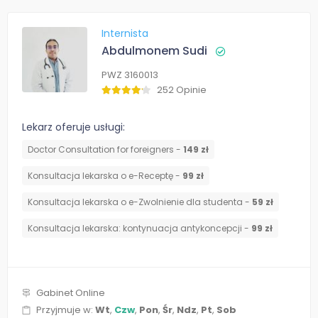
Internista
Abdulmonem Sudi
PWZ 3160013
252 Opinie
Lekarz oferuje usługi:
Doctor Consultation for foreigners -
149 zł
Konsultacja lekarska o e-Receptę -
99 zł
Konsultacja lekarska o e-Zwolnienie dla studenta -
59 zł
⁠Konsultacja lekarska: kontynuacja antykoncepcji -
99 zł
Gabinet Online
Przyjmuje w:
Wt
,
Czw
,
Pon
,
Śr
,
Ndz
,
Pt
,
Sob