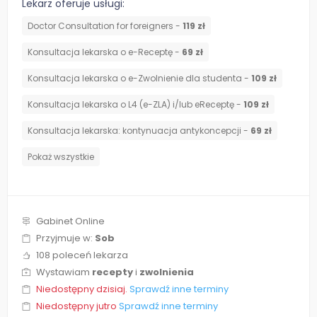
Lekarz oferuje usługi:
Doctor Consultation for foreigners -
119 zł
Konsultacja lekarska o e-Receptę -
69 zł
Konsultacja lekarska o e-Zwolnienie dla studenta -
109 zł
Konsultacja lekarska o L4 (e-ZLA) i/lub eReceptę -
109 zł
⁠Konsultacja lekarska: kontynuacja antykoncepcji -
69 zł
Pokaż wszystkie
Gabinet Online
Przyjmuje w:
Sob
108 poleceń lekarza
Wystawiam
recepty
i
zwolnienia
Niedostępny dzisiaj.
Sprawdź inne terminy
Niedostępny jutro
Sprawdź inne terminy