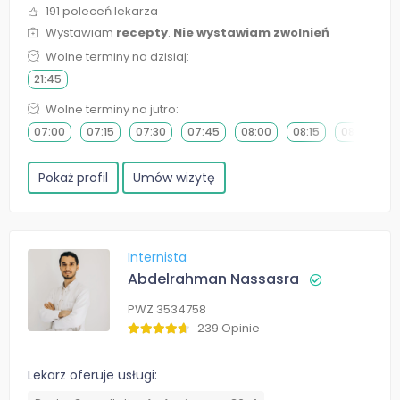
191 poleceń lekarza
Wystawiam
recepty
.
Nie wystawiam zwolnień
Wolne terminy na dzisiaj:
21:45
Wolne terminy na jutro:
07:00
07:15
07:30
07:45
08:00
08:15
08:30
0
Pokaż profil
Umów wizytę
Internista
Abdelrahman Nassasra
PWZ 3534758
239 Opinie
Lekarz oferuje usługi: