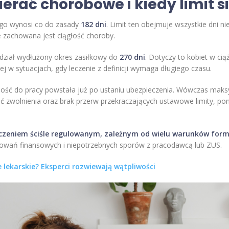
rać chorobowe i kiedy limit s
ego wynosi co do zasady
182 dni
. Limit ten obejmuje wszystkie dni n
le zachowana jest ciągłość choroby.
ział wydłużony okres zasiłkowy do
270 dni
. Dotyczy to kobiet w cią
ej w sytuacjach, gdy leczenie z definicji wymaga długiego czasu.
ność do pracy powstała już po ustaniu ubezpieczenia. Wówczas maksy
ć zwolnienia oraz brak przerw przekraczających ustawowe limity, p
czeniem ściśle regulowanym, zależnym od wielu warunków for
rowań finansowych i niepotrzebnych sporów z pracodawcą lub ZUS.
e lekarskie? Eksperci rozwiewają wątpliwości