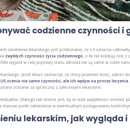
nywać codzienne czynności i 
ół zwolnienia lekarskiego jest przekonanie, że L4 oznacza całkowity
nia
zwykłych czynności życia codziennego
, o ile nie kolidują one 
rótki wyjazd w celu poprawy stanu zdrowia nie są same w sobie nar
karskiego. Jeżeli lekarz zaznaczył, że chory powinien leżeć, zakres 
ZUS ocenia nie same czynności, ale ich wpływ na proces leczenia
nana zostanie za sprzeczną z zaleceniami lekarskimi.
ywidualnie. Dlatego tak istotne jest, by w razie wątpliwości omówić
a stanowi punkt odniesienia w ewentualnym postępowaniu kontrolny
ieniu lekarskim, jak wygląda i 