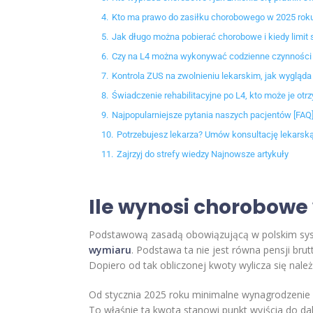
4.
Kto ma prawo do zasiłku chorobowego w 2025 rok
5.
Jak długo można pobierać chorobowe i kiedy limit 
6.
Czy na L4 można wykonywać codzienne czynności i 
7.
Kontrola ZUS na zwolnieniu lekarskim, jak wygląda 
8.
Świadczenie rehabilitacyjne po L4, kto może je otr
9.
Najpopularniejsze pytania naszych pacjentów [FAQ]
10.
Potrzebujesz lekarza? Umów konsultację lekarską
11.
Zajrzyj do strefy wiedzy Najnowsze artykuły
Ile wynosi chorobowe 
Podstawową zasadą obowiązującą w polskim syst
wymiaru
. Podstawa ta nie jest równa pensji br
Dopiero od tak obliczonej kwoty wylicza się nale
Od stycznia 2025 roku minimalne wynagrodzenie 
To właśnie ta kwota stanowi punkt wyjścia do dals