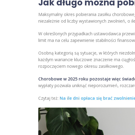
Jak długo można pobie
Maksymalny okres pobierania zasiłku chorobow
niezależnie od liczby wystawionych zwolnień, o i
W określonych przypadkach ustawodawca przewid
limit ma na celu zapewnienie stabilności finansow
Osobną kategorią są sytuacje, w których niezdol
każdym wariancie kluczowe znaczenie ma ciągłoś
rozpoczęciem nowego okresu zasiłkowego.
Chorobowe w 2025 roku pozostaje więc świad
wypłaty pozwala uniknąć nieporozumień, rozcza
Czytaj też:
Na ile dni opłaca się brać zwolnieni