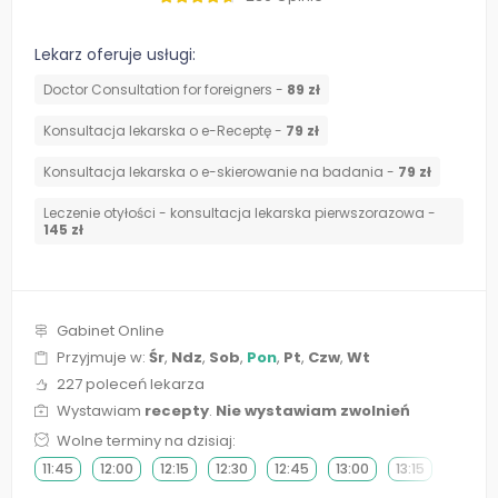
Lekarz oferuje usługi:
Doctor Consultation for foreigners -
89 zł
Konsultacja lekarska o e-Receptę -
79 zł
Konsultacja lekarska o e-skierowanie na badania -
79 zł
Leczenie otyłości - konsultacja lekarska pierwszorazowa -
145 zł
Gabinet Online
Przyjmuje w:
Śr
,
Ndz
,
Sob
,
Pon
,
Pt
,
Czw
,
Wt
227 poleceń lekarza
Wystawiam
recepty
.
Nie wystawiam zwolnień
Wolne terminy na dzisiaj:
11:45
12:00
12:15
12:30
12:45
13:00
13:15
13:30