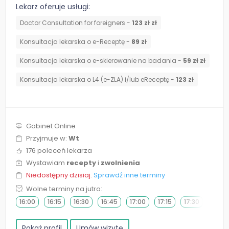
Lekarz oferuje usługi:
Doctor Consultation for foreigners -
123 zł zł
Konsultacja lekarska o e-Receptę -
89 zł
Konsultacja lekarska o e-skierowanie na badania -
59 zł zł
Konsultacja lekarska o L4 (e-ZLA) i/lub eReceptę -
123 zł
Gabinet Online
Przyjmuje w:
Wt
176 poleceń lekarza
Wystawiam
recepty
i
zwolnienia
Niedostępny dzisiaj.
Sprawdź inne terminy
Wolne terminy na jutro:
16:00
16:15
16:30
16:45
17:00
17:15
17:30
17:45
Pokaż profil
Umów wizytę