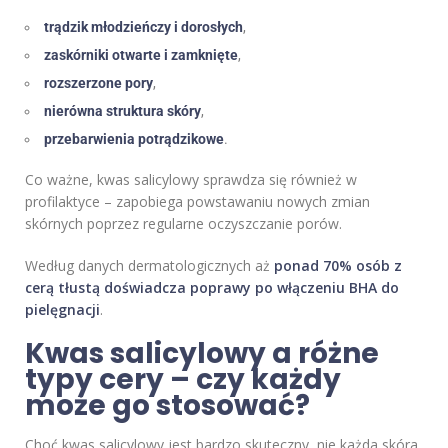
trądzik młodzieńczy i dorosłych
,
zaskórniki otwarte i zamknięte
,
rozszerzone pory
,
nierówna struktura skóry
,
przebarwienia potrądzikowe
.
Co ważne, kwas salicylowy sprawdza się również w
profilaktyce – zapobiega powstawaniu nowych zmian
skórnych poprzez regularne oczyszczanie porów.
Według danych dermatologicznych aż
ponad 70% osób z
cerą tłustą doświadcza poprawy po włączeniu BHA do
pielęgnacji
.
Kwas salicylowy a różne
typy cery – czy każdy
może go stosować?
Choć kwas salicylowy jest bardzo skuteczny, nie każda skóra