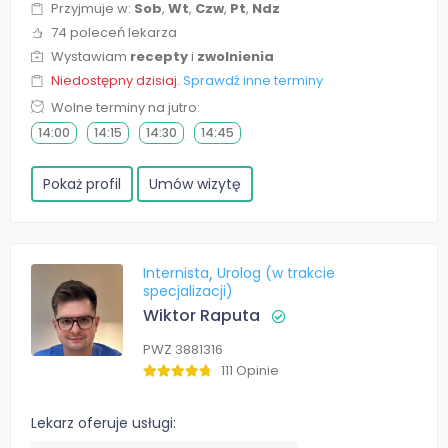
Przyjmuje w:
Sob
,
Wt
,
Czw
,
Pt
,
Ndz
74 poleceń lekarza
Wystawiam
recepty
i
zwolnienia
Niedostępny dzisiaj.
Sprawdź inne terminy
Wolne terminy na jutro:
14:00
14:15
14:30
14:45
Pokaż profil
Umów wizytę
Internista
Urolog (w trakcie
specjalizacji)
Wiktor Raputa
PWZ 3881316
111 Opinie
Lekarz oferuje usługi: