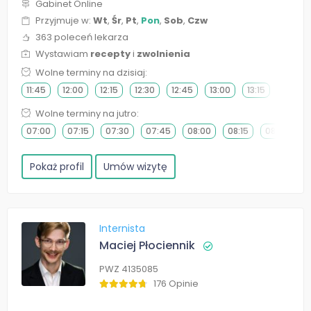
Gabinet Online
Przyjmuje w:
Wt
,
Śr
,
Pt
,
Pon
,
Sob
,
Czw
363 poleceń lekarza
Wystawiam
recepty
i
zwolnienia
Wolne terminy na dzisiaj:
11:45
12:00
12:15
12:30
12:45
13:00
13:15
13:30
Wolne terminy na jutro:
07:00
07:15
07:30
07:45
08:00
08:15
08:30
0
Pokaż profil
Umów wizytę
Internista
Maciej Płociennik
PWZ 4135085
176 Opinie