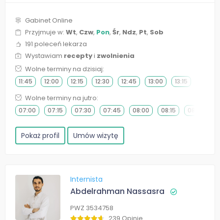
Gabinet Online
Przyjmuje w:
Wt
,
Czw
,
Pon
,
Śr
,
Ndz
,
Pt
,
Sob
191 poleceń lekarza
Wystawiam
recepty
i
zwolnienia
Wolne terminy na dzisiaj:
11:45
12:00
12:15
12:30
12:45
13:00
13:15
13:30
Wolne terminy na jutro:
07:00
07:15
07:30
07:45
08:00
08:15
08:30
0
Pokaż profil
Umów wizytę
Internista
Abdelrahman Nassasra
PWZ 3534758
239 Opinie