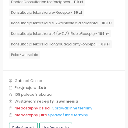
Doctor Consultation for foreigners -
119 zł
Konsultacja lekarska o e-Receptę -
69 zł
Konsultacja lekarska o e-Zwolnienie dla studenta -
109 zł
Konsultacja lekarska o L4 (e-ZLA) i/lub eReceptę -
109 zł
⁠Konsultacja lekarska: kontynuacja antykoncepcji -
69 zł
Pokaż wszystkie
Gabinet Online
Przyjmuje w:
Sob
108 poleceń lekarza
Wystawiam
recepty
i
zwolnienia
Niedostępny dzisiaj.
Sprawdź inne terminy
Niedostępny jutro
Sprawdź inne terminy
Pokaż profil
Umów wizytę