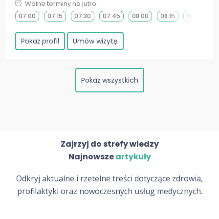
Wolne terminy na jutro:
07:00
07:15
07:30
07:45
08:00
08:15
08:30
0
Pokaż profil
Umów wizytę
Pokaż wszystkich
Zajrzyj do strefy wiedzy
Najnowsze
artykuły
Odkryj aktualne i rzetelne treści dotyczące zdrowia,
profilaktyki oraz nowoczesnych usług medycznych.