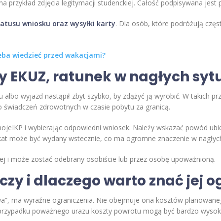
 przykład zdjęcia legitymacji studenckiej. Całość podpisywana jest 
tatusu wniosku oraz wysyłki karty
. Dla osób, które podróżują częst
zeba wiedzieć przed wakacjami?
y EKUZ, ratunek w nagłych syt
 albo wyjazd nastąpił zbyt szybko, by zdążyć ją wyrobić. W takich p
o świadczeń zdrowotnych w czasie pobytu za granicą.
 mojeIKP i wybierając odpowiedni wniosek. Należy wskazać powód ubie
yfikat może być wydany wstecznie, co ma ogromne znaczenie w nagły
j i może zostać odebrany osobiście lub przez osobę upoważnioną.
czy i dlaczego warto znać jej 
a”, ma wyraźne ograniczenia. Nie obejmuje ona kosztów planowane
W przypadku poważnego urazu koszty powrotu mogą być bardzo wysok