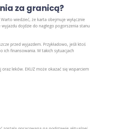
nia za granicą?
 Warto wiedzieć, że karta obejmuje wyłącznie
ie wyjazdu dojdzie do nagłego pogorszenia stanu
szcze przed wyjazdem. Przykładowo, jeśli ktoś
do ich finansowania. W takich sytuacjach
ej oraz leków. EKUZ może okazać się wsparciem
eść została opracowana na podstawie aktualnej