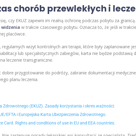
as chorób przewlekłych i lecze
się, czy EKUZ zapewni im realną ochronę podczas pobytu za granicą.
 widzenia
w trakcie czasowego pobytu. Oznacza to, że jeśli w trakc
nej placówce.
egularnych wizyt kontrolnych ani terapii, które były zaplanowane je
bilitacji lub specjalistycznych zabiegów, karta nie będzie podstawą 
na leczenie transgraniczne.
st dobre przygotowanie do podróży, zabranie dokumentacji medyczn
ego planu leczenia.
 Zdrowotnego (EKUZ). Zasady korzystania i okres ważności.
UE/EFTA i Europejska Karta Ubezpieczenia Zdrowotnego.
Card. Rights and conditions of use in EU and EEA countries.
 Nie zastępuje porady lekarskiej ani konsultacji ze specjalistą. Tr