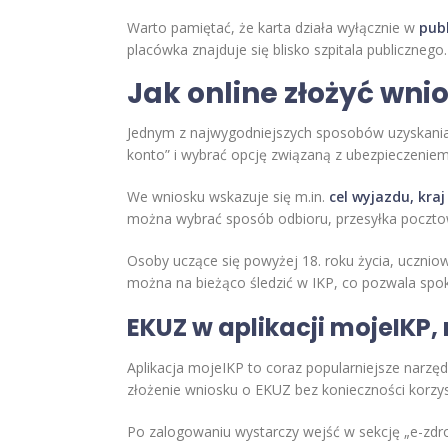
Warto pamiętać, że karta działa wyłącznie w
pub
placówka znajduje się blisko szpitala publicznego.
Jak online złożyć wni
Jednym z najwygodniejszych sposobów uzyskania 
konto” i wybrać opcję związaną z ubezpieczeniem 
We wniosku wskazuje się m.in.
cel wyjazdu, kra
można wybrać sposób odbioru, przesyłka pocztow
Osoby uczące się powyżej 18. roku życia, uczniow
można na bieżąco śledzić w IKP, co pozwala spok
EKUZ w aplikacji mojeIKP,
Aplikacja mojeIKP to coraz popularniejsze narz
złożenie wniosku o EKUZ bez konieczności korzy
Po zalogowaniu wystarczy wejść w sekcję „e-zdro