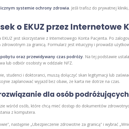
licznym systemie ochrony zdrowia
. Jeśli trafisz do prywatnej klin
osek o EKUZ przez Internetowe 
EKUZ jest skorzystanie z Internetowego Konta Pacjenta. Po zalogow
zdrowotnym za granicą. Formularz jest intuicyjny i prowadzi użytkow
j pobytu oraz przewidywany czas podróży
. Na tej podstawie usta
a lub odbiór osobisty w oddziale NFZ.
ie, studenci i doktoranci, muszą dołączyć skan legitymacji lub zaśw
ojnie zaplanować wyjazd bez obaw, że karta nie dotrze na czas.
 rozwiązanie dla osób podróżującyc
ędzie wśród osób, które chcą mieć dostęp do dokumentów zdrowotnych
stania z komputera.
wie”, następnie „Ubezpieczenie zdrowotne za granicą” i wybrać „Wni