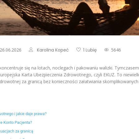
 26.06.2026
Karolina Kopeć
1 Lubię
5646
 koncentruje się na lotach, noclegach i pakowaniu walizki. Tymczas
Europejska Karta Ubezpieczenia Zdrowotnego, czyli EKUZ. To niewielk
zdrowotnej za granicą bez konieczności załatwiania skomplikowanych
otnego i jakie daje prawa?
we Konto Pacjenta?
tuacjach za granicą