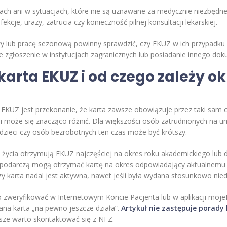
ach ani w sytuacjach, które nie są uznawane za medycznie niezbędne
ekcje, urazy, zatrucia czy konieczność pilnej konsultacji lekarskiej.
wy lub pracę sezonową powinny sprawdzić, czy EKUZ w ich przypadku
 zgłoszenie w instytucjach zagranicznych lub posiadanie innego do
arta EKUZ i od czego zależy okr
EKUZ jest przekonanie, że karta zawsze obowiązuje przez taki sam c
i może się znacząco różnić. Dla większości osób zatrudnionych na 
 dzieci czy osób bezrobotnych ten czas może być krótszy.
oku życia otrzymują EKUZ najczęściej na okres roku akademickiego l
ospodarczą mogą otrzymać kartę na okres odpowiadający aktualnemu
y karta nadal jest aktywna, nawet jeśli była wydana stosunkowo nie
zweryfikować w Internetowym Koncie Pacjenta lub w aplikacji mojeI
ana karta „na pewno jeszcze działa”.
Artykuł nie zastępuje porady l
sze warto skontaktować się z NFZ.