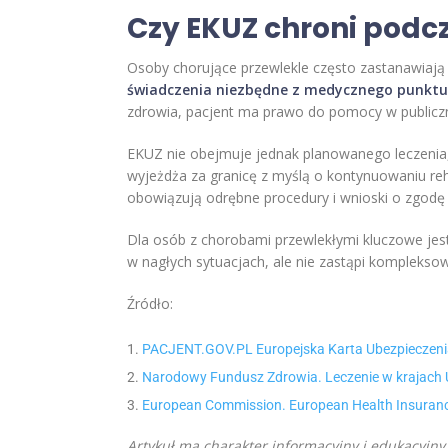
Czy EKUZ chroni podcz
Osoby chorujące przewlekle często zastanawiają 
świadczenia niezbędne z medycznego punktu
zdrowia, pacjent ma prawo do pomocy w publicz
EKUZ nie obejmuje jednak planowanego leczenia, r
wyjeżdża za granicę z myślą o kontynuowaniu reha
obowiązują odrębne procedury i wnioski o zgodę 
Dla osób z chorobami przewlekłymi kluczowe je
w nagłych sytuacjach, ale nie zastąpi kompleksow
Źródło:
PACJENT.GOV.PL Europejska Karta Ubezpieczenia
Narodowy Fundusz Zdrowia. Leczenie w krajach 
European Commission. European Health Insurance 
Artykuł ma charakter informacyjny i edukacyjny.