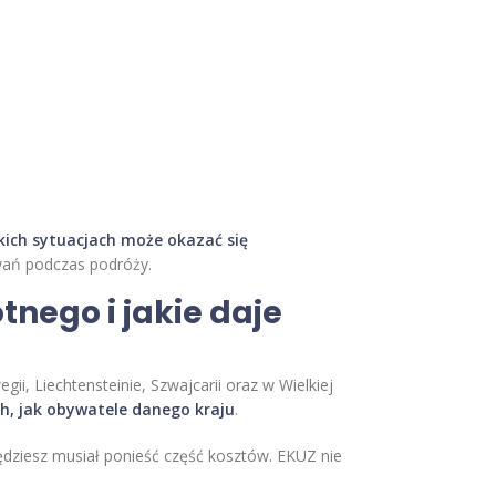
jakich sytuacjach może okazać się
wań podczas podróży.
nego i jakie daje
ii, Liechtensteinie, Szwajcarii oraz w Wielkiej
h, jak obywatele danego kraju
.
 będziesz musiał ponieść część kosztów. EKUZ nie