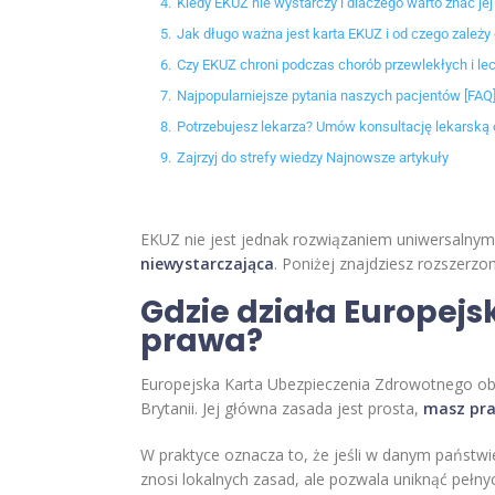
4.
Kiedy EKUZ nie wystarczy i dlaczego warto znać jej
5.
Jak długo ważna jest karta EKUZ i od czego zależy
6.
Czy EKUZ chroni podczas chorób przewlekłych i lec
7.
Najpopularniejsze pytania naszych pacjentów [FAQ]
8.
Potrzebujesz lekarza? Umów konsultację lekarską 
9.
Zajrzyj do strefy wiedzy Najnowsze artykuły
EKUZ nie jest jednak rozwiązaniem uniwersalnym 
niewystarczająca
. Poniżej znajdziesz rozszer
Gdzie działa Europejs
prawa?
Europejska Karta Ubezpieczenia Zdrowotnego obowią
Brytanii. Jej główna zasada jest prosta,
masz pra
W praktyce oznacza to, że jeśli w danym państwie
znosi lokalnych zasad, ale pozwala uniknąć pełny