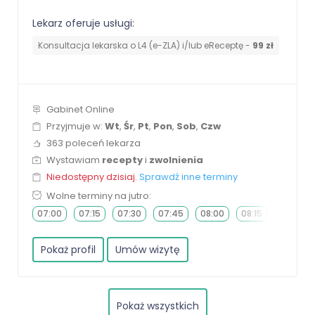
Lekarz oferuje usługi:
Konsultacja lekarska o L4 (e-ZLA) i/lub eReceptę -
99 zł
Gabinet Online
Przyjmuje w:
Wt
,
Śr
,
Pt
,
Pon
,
Sob
,
Czw
363 poleceń lekarza
Wystawiam
recepty
i
zwolnienia
Niedostępny dzisiaj.
Sprawdź inne terminy
Wolne terminy na jutro:
07:00
07:15
07:30
07:45
08:00
08:15
08:30
Pokaż profil
Umów wizytę
Pokaż wszystkich