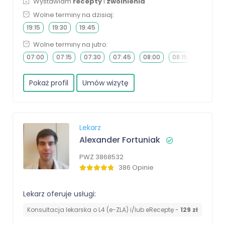
Wystawiam
recepty
i
zwolnienia
Wolne terminy na dzisiaj:
19:15
19:30
19:45
Wolne terminy na jutro:
07:00
07:15
07:30
07:45
08:00
08:15
08:30
Pokaż profil
Umów wizytę
Lekarz
Alexander Fortuniak
PWZ 3868532
386 Opinie
Lekarz oferuje usługi:
Konsultacja lekarska o L4 (e-ZLA) i/lub eReceptę -
129 zł