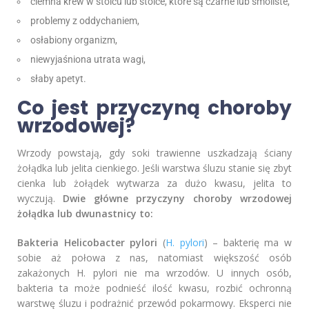
ciemna krew w stolcu lub stolce, które są czarne lub smoliste,
problemy z oddychaniem,
osłabiony organizm,
niewyjaśniona utrata wagi,
słaby apetyt.
Co jest przyczyną choroby
wrzodowej?
Wrzody powstają, gdy soki trawienne uszkadzają ściany
żołądka lub jelita cienkiego. Jeśli warstwa śluzu stanie się zbyt
cienka lub żołądek wytwarza za dużo kwasu, jelita to
wyczują.
Dwie główne przyczyny choroby wrzodowej
żołądka lub dwunastnicy to:
Bakteria
Helicobacter pylori
(
H. pylori
) – bakterię ma w
sobie aż połowa z nas, natomiast większość osób
zakażonych H. pylori nie ma wrzodów. U innych osób,
bakteria ta może podnieść ilość kwasu, rozbić ochronną
warstwę śluzu i podrażnić przewód pokarmowy. Eksperci nie