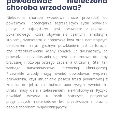
powodować nieleczona
choroba wrzodowa?
Nieleczona choroba wrzodowa może prowadzić do
poważnych i potencjalnie zagrażających życiu powikłań.
Jednym z najczęstszych jest krwawienie z przewodu
pokarmowego, które objawia się czarnymi, smolistymi
stolcami, wymiotami z domieszką krwi oraz narastającym
osłabieniem. Innym groźnym powikłaniem jest perforacja,
czyli przedziurawienie ściany żołądka lub dwunastnicy, co
prowadzi do przedostania się treści pokarmowej do jamy
brzusznej i rozwoju ostrego zapalenia otrzewnej. Stan ten
wymaga natychmiastowej interwencji chirurgicznej.
Przewlekłe wrzody mogą również powodować zwężenie
odźwiernika, czyli utrudnienie pasażu treści pokarmowej z
żołądka do jelita, co skutkuje uporczywymi wymiotami,
utratą masy ciała i zaburzeniami elektrolitowymi. Ryzyko
powikłań wzrasta u osób starszych, pacjentów
przyjmujących niesteroidowe leki przeciwzapalne oraz u
osób z chorobami współistniejącymi.