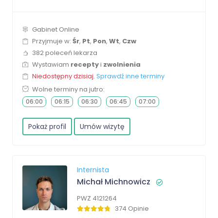
Gabinet Online
Przyjmuje w:
Śr
,
Pt
,
Pon
,
Wt
,
Czw
382 poleceń lekarza
Wystawiam
recepty
i
zwolnienia
Niedostępny dzisiaj.
Sprawdź inne terminy
Wolne terminy na jutro:
06:00
06:15
06:30
06:45
07:00
Pokaż profil
Umów wizytę
Internista
Michał Michnowicz
PWZ 4121264
374 Opinie