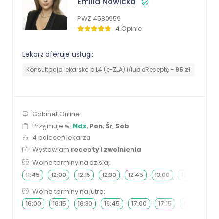
Emilia Nowicka
PWZ 4580959
4 Opinie
Lekarz oferuje usługi:
Konsultacja lekarska o L4 (e-ZLA) i/lub eReceptę -
95 zł
Gabinet Online
Przyjmuje w:
Ndz
,
Pon
,
Śr
,
Sob
4 poleceń lekarza
Wystawiam
recepty
i
zwolnienia
Wolne terminy na dzisiaj:
11:45
12:00
12:15
12:30
12:45
13:00
13:15
13:3
Wolne terminy na jutro:
16:00
16:15
16:30
16:45
17:00
17:15
17:30
17