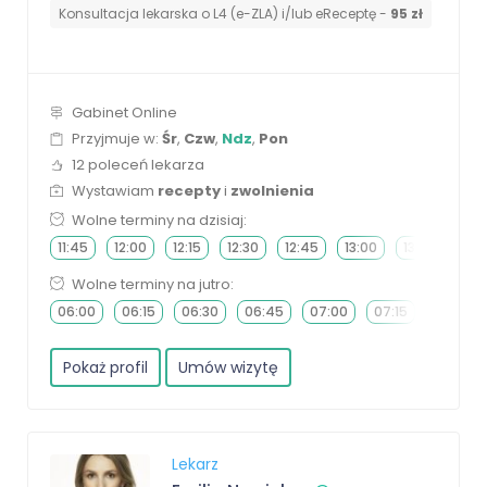
Konsultacja lekarska o L4 (e-ZLA) i/lub eReceptę -
95 zł
Gabinet Online
Przyjmuje w:
Śr
,
Czw
,
Ndz
,
Pon
12 poleceń lekarza
Wystawiam
recepty
i
zwolnienia
Wolne terminy na dzisiaj:
11:45
12:00
12:15
12:30
12:45
13:00
13:15
13:3
Wolne terminy na jutro:
06:00
06:15
06:30
06:45
07:00
07:15
07:30
Pokaż profil
Umów wizytę
Lekarz