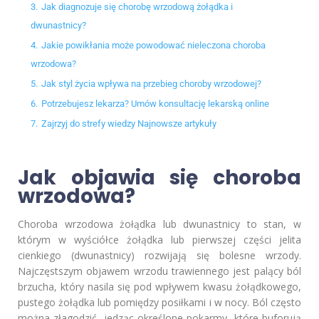
3.
Jak diagnozuje się chorobę wrzodową żołądka i
dwunastnicy?
4.
Jakie powikłania może powodować nieleczona choroba
wrzodowa?
5.
Jak styl życia wpływa na przebieg choroby wrzodowej?
6.
Potrzebujesz lekarza? Umów konsultację lekarską online
7.
Zajrzyj do strefy wiedzy Najnowsze artykuły
Jak objawia się choroba
wrzodowa?
Choroba wrzodowa żołądka lub dwunastnicy to stan, w
którym w wyściółce żołądka lub pierwszej części jelita
cienkiego (dwunastnicy) rozwijają się bolesne wrzody.
Najczęstszym objawem wrzodu trawiennego jest palący ból
brzucha, który nasila się pod wpływem kwasu żołądkowego,
pustego żołądka lub pomiędzy posiłkami i w nocy. Ból często
można złagodzić, jedząc określone pokarmy, które buforują