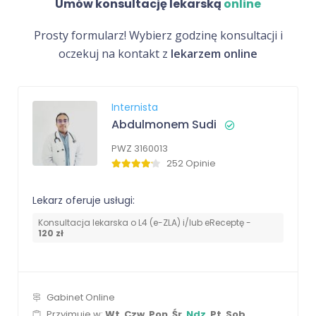
Umów konsultację lekarską
online
Prosty formularz! Wybierz godzinę konsultacji i
oczekuj na kontakt z
lekarzem online
Internista
Abdulmonem Sudi
PWZ 3160013
252 Opinie
Lekarz oferuje usługi:
Konsultacja lekarska o L4 (e-ZLA) i/lub eReceptę -
120 zł
Gabinet Online
Przyjmuje w:
Wt
,
Czw
,
Pon
,
Śr
,
Ndz
,
Pt
,
Sob