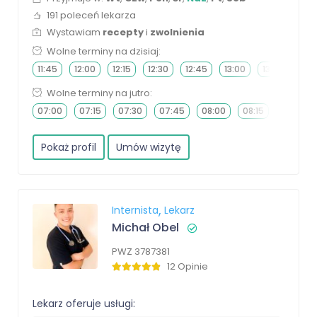
191 poleceń lekarza
Wystawiam
recepty
i
zwolnienia
Wolne terminy na dzisiaj:
11:45
12:00
12:15
12:30
12:45
13:00
13:15
13:3
Wolne terminy na jutro:
07:00
07:15
07:30
07:45
08:00
08:15
08:30
Pokaż profil
Umów wizytę
Internista
Lekarz
Michał Obel
PWZ 3787381
12 Opinie
Lekarz oferuje usługi: