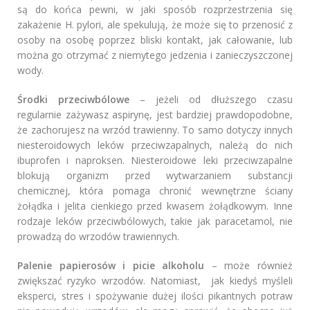
są do końca pewni, w jaki sposób rozprzestrzenia się
zakażenie H. pylori, ale spekulują, że może się to przenosić z
osoby na osobę poprzez bliski kontakt, jak całowanie, lub
można go otrzymać z niemytego jedzenia i zanieczyszczonej
wody.
Środki przeciwbólowe
– jeżeli od dłuższego czasu
regularnie zażywasz aspirynę, jest bardziej prawdopodobne,
że zachorujesz na wrzód trawienny. To samo dotyczy innych
niesteroidowych leków przeciwzapalnych, należą do nich
ibuprofen i naproksen. Niesteroidowe leki przeciwzapalne
blokują organizm przed wytwarzaniem substancji
chemicznej, która pomaga chronić wewnętrzne ściany
żołądka i jelita cienkiego przed kwasem żołądkowym. Inne
rodzaje leków przeciwbólowych, takie jak paracetamol, nie
prowadzą do wrzodów trawiennych.
Palenie papierosów i picie alkoholu
– może również
zwiększać ryzyko wrzodów. Natomiast, jak kiedyś myśleli
eksperci, stres i spożywanie dużej ilości pikantnych potraw