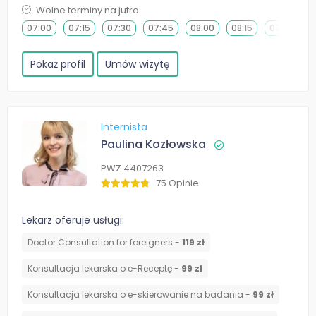
Wolne terminy na jutro:
07:00
07:15
07:30
07:45
08:00
08:15
08:30
0
Pokaż profil
Umów wizytę
Internista
Paulina Kozłowska
PWZ 4407263
75 Opinie
Lekarz oferuje usługi:
Doctor Consultation for foreigners -
119 zł
Konsultacja lekarska o e-Receptę -
99 zł
Konsultacja lekarska o e-skierowanie na badania -
99 zł