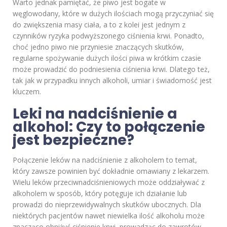
Warto jednak pamiętać, że piwo jest bogate w
węglowodany, które w dużych ilościach mogą przyczyniać się
do zwiększenia masy ciała, a to z kolei jest jednym z
czynników ryzyka podwyższonego ciśnienia krwi. Ponadto,
choć jedno piwo nie przyniesie znaczących skutków,
regularne spożywanie dużych ilości piwa w krótkim czasie
może prowadzić do podniesienia ciśnienia krwi. Dlatego też,
tak jak w przypadku innych alkoholi, umiar i świadomość jest
kluczem.
Leki na nadciśnienie a
alkohol: Czy to połączenie
jest bezpieczne?
Połączenie leków na nadciśnienie z alkoholem to temat,
który zawsze powinien być dokładnie omawiany z lekarzem.
Wielu leków przeciwnadciśnieniowych może oddziaływać z
alkoholem w sposób, który potęguje ich działanie lub
prowadzi do nieprzewidywalnych skutków ubocznych. Dla
niektórych pacjentów nawet niewielka ilość alkoholu może
znacząco obniżyć ciśnienie krwi, prowadząc do zawrotów