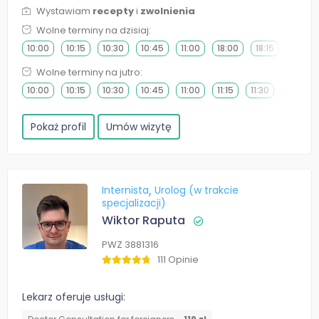
Wystawiam
recepty
i
zwolnienia
Wolne terminy na dzisiaj:
10:00
10:15
10:30
10:45
11:00
18:00
18:15
18:30
Wolne terminy na jutro:
10:00
10:15
10:30
10:45
11:00
11:15
11:30
11:45
Pokaż profil
Umów wizytę
Internista
Urolog (w trakcie
specjalizacji)
Wiktor Raputa
PWZ 3881316
111 Opinie
Lekarz oferuje usługi: