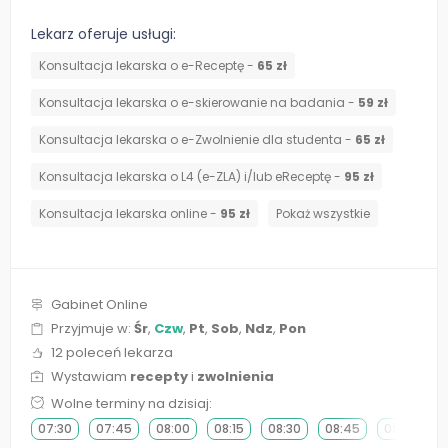
Lekarz oferuje usługi:
Konsultacja lekarska o e-Receptę -
65 zł
Konsultacja lekarska o e-skierowanie na badania -
59 zł
Konsultacja lekarska o e-Zwolnienie dla studenta -
65 zł
Konsultacja lekarska o L4 (e-ZLA) i/lub eReceptę -
95 zł
Konsultacja lekarska online -
95 zł
Pokaż wszystkie
Gabinet Online
Przyjmuje w:
Śr
,
Czw
,
Pt
,
Sob
,
Ndz
,
Pon
12 poleceń lekarza
Wystawiam
recepty
i
zwolnienia
Wolne terminy na dzisiaj:
07:30
07:45
08:00
08:15
08:30
08:45
09:00