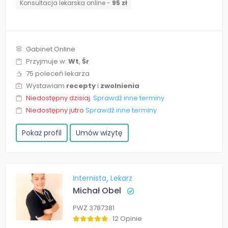
Konsultacja lekarska online -
95 zł
Gabinet Online
Przyjmuje w:
Wt
,
Śr
75 poleceń lekarza
Wystawiam
recepty
i
zwolnienia
Niedostępny dzisiaj.
Sprawdź inne terminy
Niedostępny jutro
Sprawdź inne terminy
Pokaż profil
Umów wizytę
Internista
Lekarz
Michał Obel
PWZ 3787381
12 Opinie