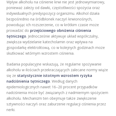
Wpływ alkoholu na ciśnienie krwi nie jest jednowymiarowy,
ponieważ zależy od dawki, częstotliwości spożycia oraz
indywidualnych predyspozycji organizmu. Alkohol działa
bezpośrednio na śródbłonek naczyń krwionośnych,
powodując ich rozszerzenie, co w krótkim czasie może
prowadzić do
przejściowego obniżenia ciśnienia
tętniczego
. Jednocześnie aktywuje układ współczulny,
zwiększa wydzielanie katecholamin oraz wpływa na
gospodarkę elektrolitową, co w kolejnych godzinach może
skutkować wtórnym wzrostem ciśnienia.
Badania populacyjne wskazują, że regularne spożywanie
alkoholu w ilościach przekraczających zalecane normy wiąże
się ze
statystycznie istotnym wzrostem ryzyka
nadciśnienia tętniczego
. Według danych
epidemiologicznych nawet 16–20 procent przypadków
nadciśnienia może być związanych z nadmiernym spożyciem
alkoholu. Mechanizm ten obejmuje także zwiększenie
sztywności naczyń oraz zaburzenie regulacji ciśnienia przez
nerki.