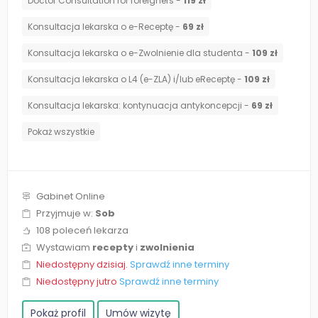
Doctor Consultation for foreigners -
119 zł
Konsultacja lekarska o e-Receptę -
69 zł
Konsultacja lekarska o e-Zwolnienie dla studenta -
109 zł
Konsultacja lekarska o L4 (e-ZLA) i/lub eReceptę -
109 zł
⁠Konsultacja lekarska: kontynuacja antykoncepcji -
69 zł
Pokaż wszystkie
Gabinet Online
Przyjmuje w:
Sob
108 poleceń lekarza
Wystawiam
recepty
i
zwolnienia
Niedostępny dzisiaj.
Sprawdź inne terminy
Niedostępny jutro
Sprawdź inne terminy
Pokaż profil
Umów wizytę