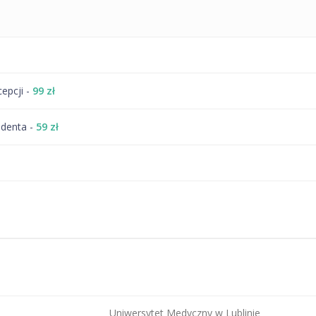
cepcji -
99 zł
udenta -
59 zł
Uniwersytet Medyczny w Lublinie