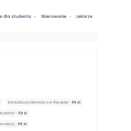
e dla studenta
Skierowanie
Lekarze
ł
Konsultacja lekarska o e-Receptę -
99 zł
studenta -
59 zł
oncepcji -
99 zł