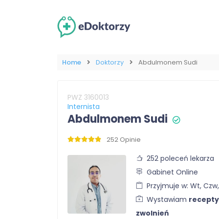
Home
Doktorzy
Abdulmonem Sudi
PWZ 3160013
Internista
Abdulmonem Sudi
252 Opinie
252 poleceń lekarza
Gabinet Online
Przyjmuje w: Wt, Czw,
Wystawiam
recepty
zwolnień