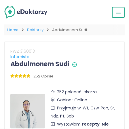
Home
Doktorzy
Abdulmonem Sudi
PWZ 3160013
Internista
Abdulmonem Sudi
252 Opinie
252 poleceń lekarza
Gabinet Online
Przyjmuje w: Wt, Czw, Pon, Śr,
Ndz,
Pt
, Sob
Wystawiam
recepty
.
Nie