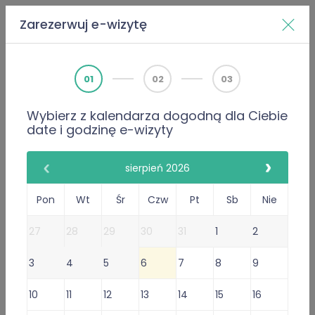
Zarezerwuj e-wizytę
Home
Doktorzy
Wiktor Raputa
01
02
03
Wybierz z kalendarza dogodną dla Ciebie
PWZ 3881316
date i godzinę e-wizyty
Internista
Urolog (w trakcie specjalizacji)
Wiktor Raputa
sierpień 2026
111 Opinie
Pon
Wt
Śr
Czw
Pt
Sb
Nie
111 poleceń lekarza
27
28
29
30
31
1
2
Gabinet Online
3
4
5
6
7
8
9
Przyjmuje w: Sob
Niedostępny dzisiaj.
Sprawdź
10
11
12
13
14
15
16
inne terminy