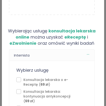
Informacje i usługi online
Opinie
Artykuły
Wybierając usługę
konsultacja lekarska
online
można uzyskać
eReceptę
i
O “Wiktor Raputa”
eZwolnienie
oraz omówić wyniki badań
Jestem absolwentem kierunku lekarskiego w Collegium
Internista
Medicum Uniwersytetu Jagiellońskiego. Na co dzień
pracuję jako lekarz rezydent w dziedzinie Urologii.
Wybierz usługę
Zdobyłem doświadczenie zawodowe pracując m.in. w
gabinetach lekarza podstawowej opieki zdrowotnej,
Konsultacja lekarska o e-
Receptę (
69 zł
)
telemedycynie, szpitalu wojewódzkim oraz miejskim.
⁠Konsultacja lekarska:
Zapraszam do konsultacji ogólnych z zakresu
kontynuacja antykoncepcji
(
69 zł
)
przeziębień, stanów zapalnych gardła, nieżytów