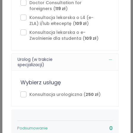
żołądkowo jelitowych, dolegliwości bólowych kręgosłupa,
Doctor Consultation for
foreigners (
119 zł
)
zakażeń układu moczowego.
Konsultacja lekarska o L4 (e-
Przedłużam leczenie chorób przewlekłych, antykoncepcji.
ZLA) i/lub eReceptę (
109 zł
)
( Po potwierdzeniu przyjmowania leków).
Konsultacja lekarska o e-
Zwolnienie dla studenta (
109 zł
)
Wystawiam recepty w związku z antykoncepcją awaryjną
tabletki „dzień po” po pełnym wywiadzie.
Urolog (w trakcie
specjalizacji)
Zaświadczenia lekarskie o niezdolności wystawiam
maksymalnie na okres 5 dni kalendarzowych. Nie
przedłużam zaświadczeń lekarskich o niezdolności w
Wybierz usługę
ramach teleporad.
Konsultacja urologiczna (
250 zł
)
Nie przepisuję leków przeciwbólowych – np. Skudexa,
Potram combo, oksycodon, Doreta, benzodiazepin –
alprazolam, relanium itp. oraz leków nasennych np. Nasen
i jego pochodne.
0
Podsumowanie