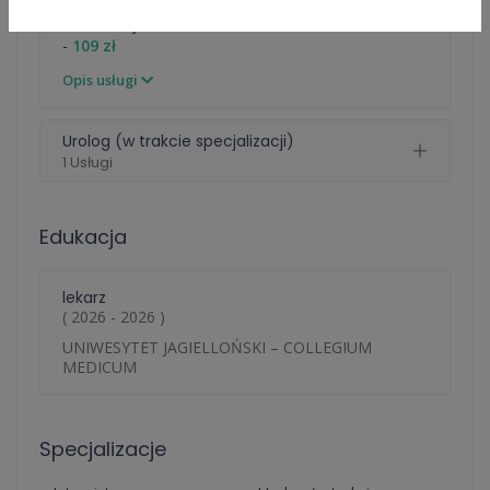
Konsultacja lekarska o e-Zwolnienie dla studenta
-
109 zł
Opis usługi
Urolog (w trakcie specjalizacji)
1 Usługi
Edukacja
lekarz
( 2026 - 2026 )
UNIWESYTET JAGIELLOŃSKI – COLLEGIUM
MEDICUM
Specjalizacje