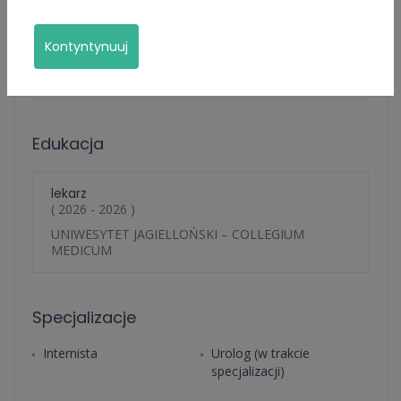
Opis usługi
Kontyntynuuj
Urolog (w trakcie specjalizacji)
1 Usługi
Edukacja
lekarz
( 2026 - 2026 )
UNIWESYTET JAGIELLOŃSKI – COLLEGIUM
MEDICUM
Specjalizacje
Internista
Urolog (w trakcie
specjalizacji)