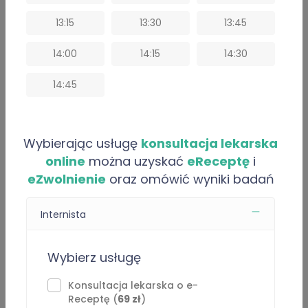
Opinie
13:15
13:30
13:45
Artykuły
14:00
14:15
14:30
O “Wiktor Raputa”
14:45
Jestem absolwentem kierunku lekarskiego w Collegium
Medicum Uniwersytetu Jagiellońskiego. Na co dzień
Wybierając usługę
konsultacja lekarska
pracuję jako lekarz rezydent w dziedzinie Urologii.
online
można uzyskać
eReceptę
i
Zdobyłem doświadczenie zawodowe pracując m.in. w
eZwolnienie
oraz omówić wyniki badań
gabinetach lekarza podstawowej opieki zdrowotnej,
telemedycynie, szpitalu wojewódzkim oraz miejskim.
Internista
Zapraszam do konsultacji ogólnych z zakresu
Wybierz usługę
przeziębień, stanów zapalnych gardła, nieżytów
żołądkowo jelitowych, dolegliwości bólowych kręgosłupa,
Konsultacja lekarska o e-
zakażeń układu moczowego.
Receptę (
69 zł
)