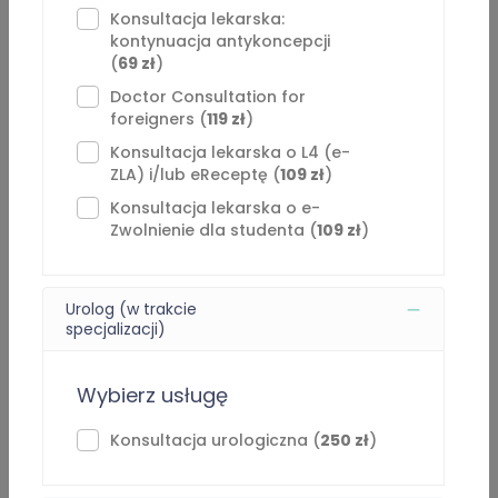
⁠Konsultacja lekarska:
Przedłużam leczenie chorób przewlekłych, antykoncepcji.
kontynuacja antykoncepcji
( Po potwierdzeniu przyjmowania leków).
(
69 zł
)
Doctor Consultation for
Wystawiam recepty w związku z antykoncepcją awaryjną
foreigners (
119 zł
)
tabletki „dzień po” po pełnym wywiadzie.
Konsultacja lekarska o L4 (e-
ZLA) i/lub eReceptę (
109 zł
)
Zaświadczenia lekarskie o niezdolności wystawiam
Konsultacja lekarska o e-
maksymalnie na okres 5 dni kalendarzowych. Nie
Zwolnienie dla studenta (
109 zł
)
przedłużam zaświadczeń lekarskich o niezdolności w
ramach teleporad.
Urolog (w trakcie
Nie przepisuję leków przeciwbólowych – np. Skudexa,
specjalizacji)
Potram combo, oksycodon, Doreta, benzodiazepin –
alprazolam, relanium itp. oraz leków nasennych np. Nasen
Wybierz usługę
i jego pochodne.
Konsultacja urologiczna (
250 zł
)
W przypadku wnioskowania o takie leki jakie wymieniłam
wyżej– NIE przysługuje zwrot środków za wykonaną