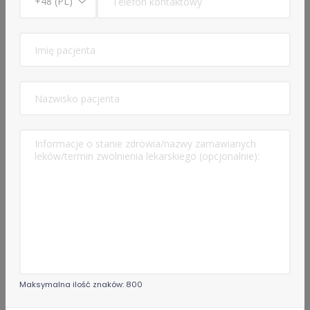
5 Usługi
Konsultacja lekarska o e-Receptę -
69 zł
Opis usługi
⁠Konsultacja lekarska: kontynuacja antykoncepcji -
69 zł
Opis usługi
Doctor Consultation for foreigners -
119 zł
Opis usługi
Konsultacja lekarska o L4 (e-ZLA) i/lub eReceptę -
109 zł
Opis usługi
Maksymalna ilość znaków: 800
Konsultacja lekarska o e-Zwolnienie dla studenta
-
109 zł