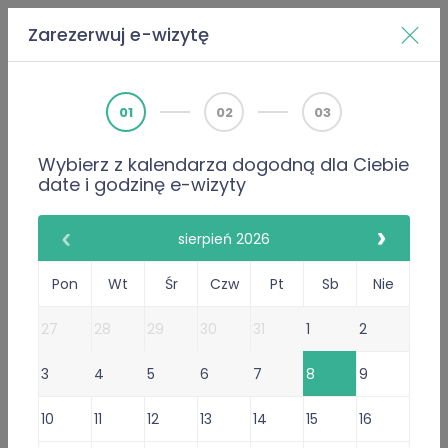
Zarezerwuj e-wizytę
Home
Doktorzy
Wiktor Raputa
01
02
03
Wybierz z kalendarza dogodną dla Ciebie
PWZ 3881316
date i godzinę e-wizyty
Internista
Urolog (w trakcie specjalizacji)
Wiktor Raputa
sierpień 2026
111 Opinie
Pon
Wt
Śr
Czw
Pt
Sb
Nie
111 poleceń lekarza
27
28
29
30
31
1
2
Gabinet Online
3
4
5
6
7
8
9
Przyjmuje w:
Sob
Wystawiam
recepty
i
10
11
12
13
14
15
16
zwolnienia