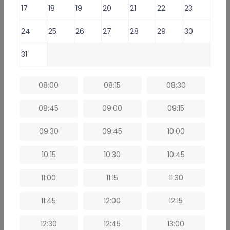
17
18
19
20
21
22
23
Lekarz oferuje usługi:
24
25
26
27
28
29
30
Doctor Consultation for foreigners -
119 zł
31
1
2
3
4
5
6
Konsultacja lekarska o e-Receptę -
69 zł
Konsultacja lekarska o e-Zwolnienie dla studenta -
109 zł
08:00
08:15
08:30
Konsultacja lekarska o L4 (e-ZLA) i/lub eReceptę -
109 zł
08:45
09:00
09:15
⁠Konsultacja lekarska: kontynuacja antykoncepcji -
69 zł
09:30
09:45
10:00
Pokaż wszystkie
10:15
10:30
10:45
Umów e-Wizytę (Wybierz termin)
11:00
11:15
11:30
11:45
12:00
12:15
12:30
12:45
13:00
Informacje i usługi online