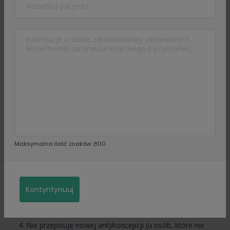
przedstawić aktualnej dokumentacji medycznej, nie
starszej niż 3 miesiące (dotyczy chorób przewlekłych, np.
nadciśnienia tętniczego, niewydolności serca, cukrzycy
typu 2, nadczynności/niedoczynności tarczycy, astmy
oskrzelowej, POCHP, ch. Leśniowskiego-Crohna,
zapalenia jelit, otyłości
– do 3 miesięcy, jeżeli Pacjent posiada aktualną
dokumentację medyczną (z pewnymi wyjątkami).
2. Ze względu na obecne rozporządzenie Ministerstwa
oraz troskę o bezpieczeństwo Pacjentów nie przepisuję
opioidowych leków przeciwbólowych (np. Skudexa,
Maksymalna ilość znaków: 800
Doretta, Poltram combo, oksykodon, fentanyl) oraz
benzodiazepin (Alprazolam, Relanium, Diazepam itp.) i
leków nasennych (np. Nasen i ich pochodnych)
Kontyntynuuj
3. Nie wystawiam recept na medyczną marihuanę.
4. Nie przepisuję nowej antykoncepcji (u osób, które nie