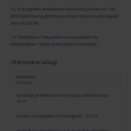
13. W przypadku anulowania konsultacji później niż 12h
przed planowaną godziną jej rozpoczęcia nie przysługuje
zwrot kosztów.
14. Zwolnienia z datą wsteczną wystawiam na
maksymalnie 1 dzień przed dniem konsultacji.
Oferowane usługi
Internista
6 Usługi
⁠Konsultacja lekarska: kontynuacja antykoncepcji -
99 zł
Doctor Consultation for foreigners -
119 zł
Konsultacja lekarska o L4 (e-ZLA) i/lub eReceptę -