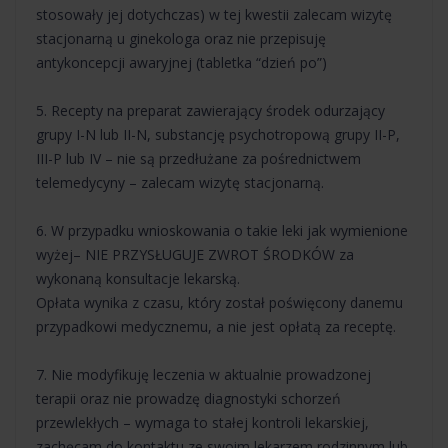
stosowały jej dotychczas) w tej kwestii zalecam wizytę
stacjonarną u ginekologa oraz nie przepisuję
antykoncepcji awaryjnej (tabletka “dzień po”)
5. Recepty na preparat zawierający środek odurzający
grupy I-N lub II-N, substancję psychotropową grupy II-P,
III-P lub IV – nie są przedłużane za pośrednictwem
telemedycyny – zalecam wizytę stacjonarną.
6. W przypadku wnioskowania o takie leki jak wymienione
wyżej– NIE PRZYSŁUGUJE ZWROT ŚRODKÓW za
wykonaną konsultacje lekarską.
Opłata wynika z czasu, który został poświęcony danemu
przypadkowi medycznemu, a nie jest opłatą za receptę.
7. Nie modyfikuję leczenia w aktualnie prowadzonej
terapii oraz nie prowadzę diagnostyki schorzeń
przewlekłych – wymaga to stałej kontroli lekarskiej,
zachęcam do kontaktu ze swoim lekarzem rodzinnym lub