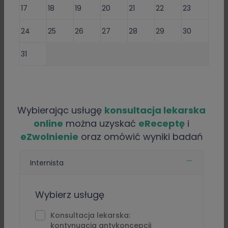
17
18
19
20
21
22
23
Lekarz oferuje usługi:
24
25
26
27
28
29
30
Doctor Consultation for foreigners -
119 zł
31
1
2
3
4
5
6
Konsultacja lekarska o e-Receptę -
99 zł
Konsultacja lekarska o e-skierowanie na badania -
99 zł
Konsultacja lekarska o e-Zwolnienie dla studenta -
99 zł
Wybierając usługę
konsultacja lekarska
Konsultacja lekarska o L4 (e-ZLA) i/lub eReceptę -
99 zł
online
można uzyskać
eReceptę
i
Pokaż wszystkie
eZwolnienie
oraz omówić wyniki badań
Internista
Umów e-Wizytę (Wybierz termin)
Wybierz usługę
⁠Konsultacja lekarska:
Informacje i usługi online
kontynuacja antykoncepcji