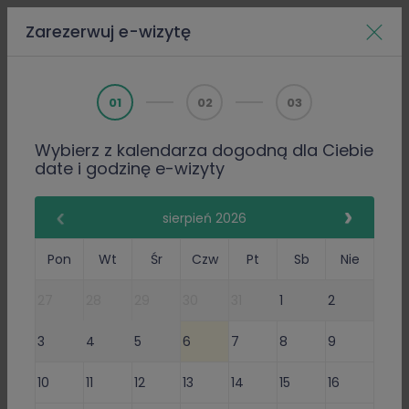
Zarezerwuj e-wizytę
Home
Doktorzy
Paulina Kozłowska
01
02
03
Wybierz z kalendarza dogodną dla Ciebie
PWZ 4407263
date i godzinę e-wizyty
Internista
Paulina Kozłowska
sierpień 2026
75 Opinie
Pon
Wt
Śr
Czw
Pt
Sb
Nie
75 poleceń lekarza
27
28
29
30
31
1
2
Gabinet Online
3
4
5
6
7
8
9
Przyjmuje w: Sob, Wt,
Czw
Wystawiam
recepty
i
10
11
12
13
14
15
16
zwolnienia