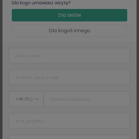
Dla kogo umawiasz wizytę?
Staram się przedstawiać zalecenia w sposób zrozumiały i
skuteczny, a w przypadku jakichkolwiek wątpliwości
Dla siebie
Pacjenta dokładnie i cierpliwie tłumaczę plan dalszego
leczenia.
Dla kogoś innego
Zapraszam Państwa na konsultacje w zakresie:
– diagnostyki i leczenia ostrych schorzeń infekcyjnych
(objawy takie jak np. kaszel, nudności, wymioty, bóle
brzucha, gardła, nieżyt nosa/katar, biegunka)
– przedłużania recept na leki przyjmowane przewlekle
– leczenia bólu ostrego
– przedłużenia antykoncepcji (po pełnym wywiadzie)
Poniżej kilka ważnych informacji przed umówieniem na
wizytę!!!
1. Recepty przedłużam:
– na maksymalnie 30 dni, jeżeli Pacjent nie jest w stanie