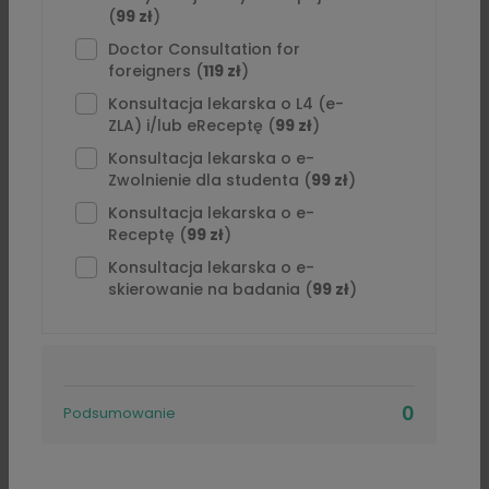
(
99 zł
)
Opinie
Doctor Consultation for
foreigners (
119 zł
)
Artykuły
Konsultacja lekarska o L4 (e-
O “Paulina Kozłowska”
ZLA) i/lub eReceptę (
99 zł
)
Konsultacja lekarska o e-
Jestem absolwentką Wydziału Lekarskiego Collegium
Zwolnienie dla studenta (
99 zł
)
Medicum Uniwersytetu Warmińsko-Mazurskiego w
Konsultacja lekarska o e-
Olsztynie. Staż podyplomowy odbyłam w Szpitalu
Receptę (
99 zł
)
Wojewódzkim w Olsztynie, gdzie zdobyłam
Konsultacja lekarska o e-
doświadczenie zawodowe pracując na różnych
skierowanie na badania (
99 zł
)
oddziałach, m.in. kardiologii, sorze, chirurgii ogólnej czy w
gabinecie lekarza POZ. Aktualnie pracuję w Szpitalu
Miejskim w Olsztynie w gabinecie NPL.
Jestem osobą emoatyczną i zawsze szukającą
0
Podsumowanie
najlepszego rozwiązania. Do Pacjentów podchodzę
indywidualnie i starannie podejmuję decyzje, zgodnie z
aktualną wiedzą medyczną.