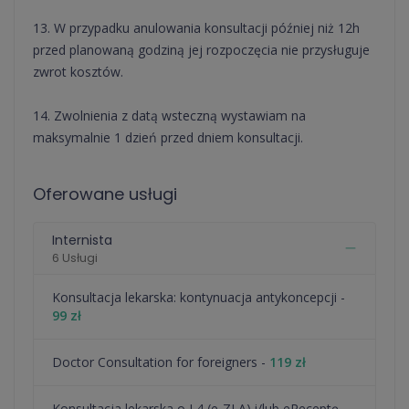
13. W przypadku anulowania konsultacji później niż 12h
przed planowaną godziną jej rozpoczęcia nie przysługuje
zwrot kosztów.
14. Zwolnienia z datą wsteczną wystawiam na
maksymalnie 1 dzień przed dniem konsultacji.
Oferowane usługi
Internista
6 Usługi
⁠Konsultacja lekarska: kontynuacja antykoncepcji -
99 zł
Doctor Consultation for foreigners -
119 zł
Konsultacja lekarska o L4 (e-ZLA) i/lub eReceptę -