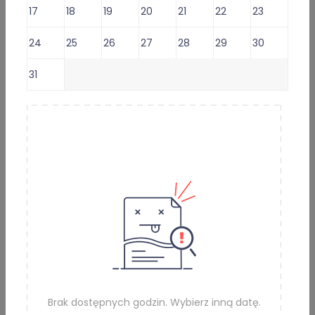
17
18
19
20
21
22
23
Lekarz oferuje usługi:
24
25
26
27
28
29
30
Doctor Consultation for foreigners -
119 zł
31
1
2
3
4
5
6
Konsultacja lekarska o e-Receptę -
99 zł
Konsultacja lekarska o e-skierowanie na badania -
99 zł
Konsultacja lekarska o e-Zwolnienie dla studenta -
99 zł
Konsultacja lekarska o L4 (e-ZLA) i/lub eReceptę -
99 zł
Pokaż wszystkie
Umów e-Wizytę (Wybierz termin)
Brak dostępnych godzin. Wybierz inną datę.
Informacje i usługi online