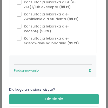
Konsultacja lekarska o L4 (e-
Staram się przedstawiać zalecenia w sposób zrozumiały i
ZLA) i/lub eReceptę (
99 zł
)
skuteczny, a w przypadku jakichkolwiek wątpliwości
Konsultacja lekarska o e-
Pacjenta dokładnie i cierpliwie tłumaczę plan dalszego
Zwolnienie dla studenta (
99 zł
)
leczenia.
Konsultacja lekarska o e-
Receptę (
99 zł
)
Zapraszam Państwa na konsultacje w zakresie:
Konsultacja lekarska o e-
– diagnostyki i leczenia ostrych schorzeń infekcyjnych
skierowanie na badania (
99 zł
)
(objawy takie jak np. kaszel, nudności, wymioty, bóle
brzucha, gardła, nieżyt nosa/katar, biegunka)
– przedłużania recept na leki przyjmowane przewlekle
– leczenia bólu ostrego
– przedłużenia antykoncepcji (po pełnym wywiadzie)
0
Podsumowanie
Poniżej kilka ważnych informacji przed umówieniem na
wizytę!!!
Dla kogo umawiasz wizytę?
1. Recepty przedłużam:
Dla siebie
– na maksymalnie 30 dni, jeżeli Pacjent nie jest w stanie