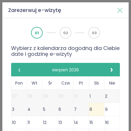
Zarezerwuj e-wizytę
Home
Doktorzy
Paulina Kozłowska
01
02
03
Wybierz z kalendarza dogodną dla Ciebie
PWZ 4407263
date i godzinę e-wizyty
Internista
Paulina Kozłowska
sierpień 2026
75 Opinie
Pon
Wt
Śr
Czw
Pt
Sb
Nie
75 poleceń lekarza
27
28
29
30
31
1
2
Gabinet Online
3
4
5
6
7
8
9
Przyjmuje w:
Sob
, Wt, Czw, Pt
Wystawiam
recepty
i
10
11
12
13
14
15
16
zwolnienia