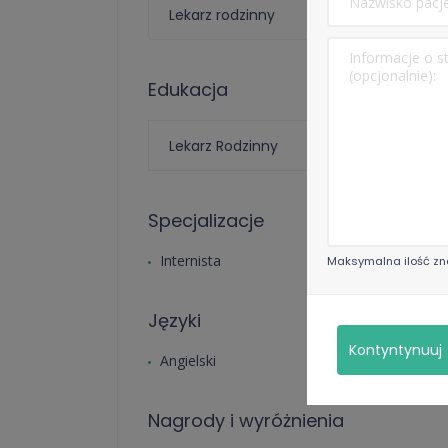
Lekarz rodzinny
Edukacja
Lekarz Rodzinny
Specjalizacje
Internista
Maksymalna ilość zn
Języki
Kontyntynuuj
Angielski
Nagrody i wyróżnienia