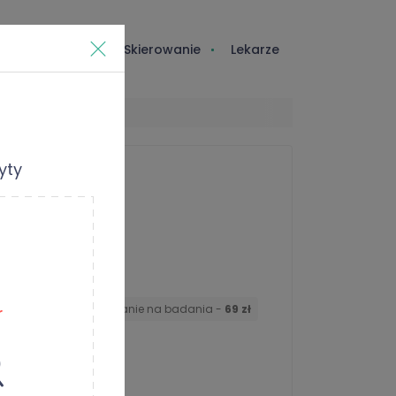
e dla studenta
Skierowanie
Lekarze
yty
ja lekarska o e-skierowanie na badania -
69 zł
zł
zł