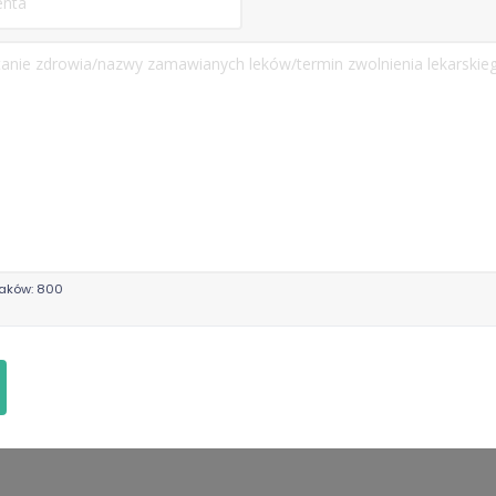
Lekarz rodzinny
aków: 800
Polski