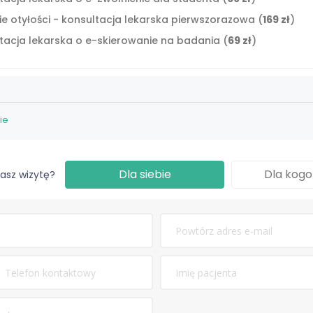
ie otyłości - konsultacja lekarska pierwszorazowa (
169 zł
)
tacja lekarska o e-skierowanie na badania (
69 zł
)
ie
Dla siebie
Dla kogo
cepcji -
59 zł
asz wizytę?
udenta -
69 zł
pierwszorazowa -
169 zł
adania -
69 zł