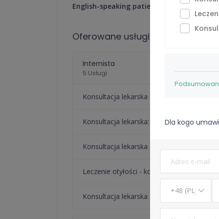
English-speaking patients are welcome.
Leczen
Konsul
Oferowane usługi
Internista
5 Usługi
Podsumowan
Konsultacja lekarska o e-Receptę -
69 zł
⁠Konsultacja lekarska: kontynuacja antykon
Dla kogo umawi
Konsultacja lekarska o e-Zwolnienie dla st
Leczenie otyłości - konsultacja lekarska 
Konsultacja lekarska o e-skierowanie na b