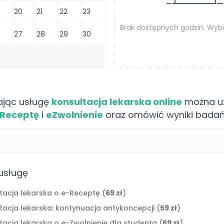
Leczenie otyłości - konsultacja lekarska pierwszorazow
20
21
22
23
Brak dostępnych godzin. Wybi
27
28
29
30
3
4
5
6
Artykuły
ając usługę
konsultacja lekarska online
można u
Receptę
i
eZwolnienie
oraz omówić wyniki bada
świadczeniem w pracy w podstawowej opiece zdrowotnej oraz w kons
tycznych, infekcjach, chorobach przewlekłych, omówieniu wyników ba
ycyny Rodzinnej, Kolegium Lekarzy Rodzinnych w Polsce oraz Polski
usługę
tacja lekarska o e-Receptę (
69 zł
)
ładny wywiad i konkretne zalecenia. Zależy mi, aby pacjent po kons
ka i kiedy należy zgłosić się do lekarza stacjonarnie.
ltacja lekarska: kontynuacja antykoncepcji (
59 zł
)
tacja lekarska o e-Zwolnienie dla studenta (
69 zł
)