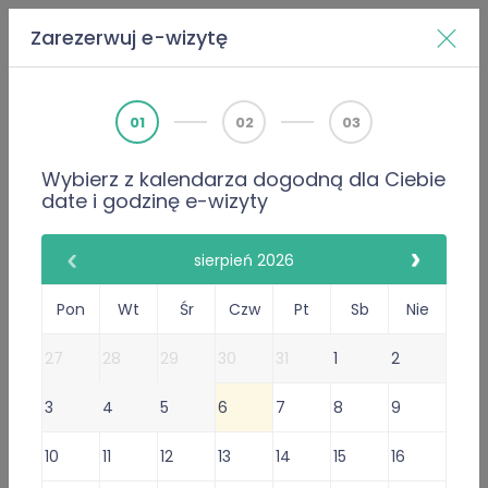
Zarezerwuj e-wizytę
Home
Doktorzy
Łukasz Trzeciak
01
02
03
Wybierz z kalendarza dogodną dla Ciebie
PWZ 3608295
date i godzinę e-wizyty
Internista
Lekarz rodzinny
Łukasz Trzeciak
sierpień 2026
646 Opinie
Pon
Wt
Śr
Czw
Pt
Sb
Nie
645 poleceń lekarza
27
28
29
30
31
1
2
Gabinet Online
3
4
5
6
7
8
9
Przyjmuje w:
Czw
, Pt, Pon, Wt
Wystawiam
recepty
.
Nie
10
11
12
13
14
15
16
wystawiam zwolnień