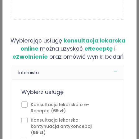
Opinie
Artykuły
O “Łukasz Trzeciak”
Wybierając usługę
konsultacja lekarska
Jestem specjalistą medycyny rodzinnej z doświadczeniem
online
można uzyskać
eReceptę
i
w pracy w podstawowej opiece zdrowotnej oraz w
eZwolnienie
oraz omówić wyniki badań
konsultacjach online. Pomagam pacjentom dorosłym w
najczęstszych problemach internistycznych, infekcjach,
chorobach przewlekłych, omówieniu wyników badań oraz
Internista
kontynuacji leczenia.
Wybierz usługę
Jestem członkiem Polskiego Towarzystwa Medycyny
Rodzinnej, Kolegium Lekarzy Rodzinnych w Polsce oraz
Konsultacja lekarska o e-
Polskiego Towarzystwa Leczenia Otyłości.
Receptę (
69 zł
)
⁠Konsultacja lekarska:
W pracy stawiam na spokojną komunikację, dokładny
kontynuacja antykoncepcji
wywiad i konkretne zalecenia. Zależy mi, aby pacjent po
(
59 zł
)