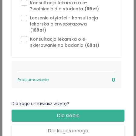
konsultacji rozumiał, co może być przyczyną objawów,
Konsultacja lekarska o e-
kiedy potrzebna jest dalsza diagnostyka i kiedy należy
Zwolnienie dla studenta (
69 zł
)
zgłosić się do lekarza stacjonarnie.
Leczenie otyłości - konsultacja
lekarska pierwszorazowa
English-speaking patients are welcome.
(
169 zł
)
Konsultacja lekarska o e-
skierowanie na badania (
69 zł
)
Oferowane usługi
Internista
5 Usługi
0
Podsumowanie
Konsultacja lekarska o e-Receptę -
69 zł
Opis usługi
Dla kogo umawiasz wizytę?
⁠Konsultacja lekarska: kontynuacja antykoncepcji -
59 zł
Dla siebie
Opis usługi
Dla kogoś innego