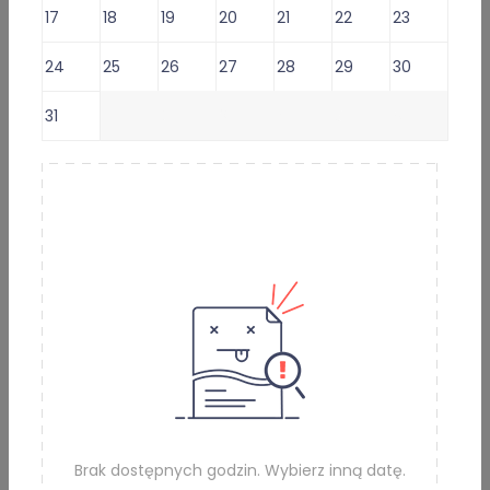
17
18
19
20
21
22
23
Lekarz oferuje usługi:
24
25
26
27
28
29
30
Konsultacja lekarska o e-Receptę -
69 zł
31
1
2
3
4
5
6
Konsultacja lekarska o e-skierowanie na badania -
69 zł
Konsultacja lekarska o e-Zwolnienie dla studenta -
69 zł
⁠Konsultacja lekarska: kontynuacja antykoncepcji -
59 zł
Leczenie otyłości - konsultacja lekarska pierwszorazowa -
169 zł
Umów e-Wizytę (Wybierz termin)
Informacje i usługi online
Brak dostępnych godzin. Wybierz inną datę.