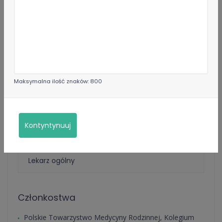
Specjalizacje
Internista
Lekarz rodzinny
Języki
Angielski
Polski
Maksymalna ilość znaków: 800
Nagrody i wyróżnienia
Kontyntynuuj
Lekarz Rodzinny
Lekarz ogólny
Członkostwa
Polskie Towarzystwo Medycyny Rodzinnej, Kolegium