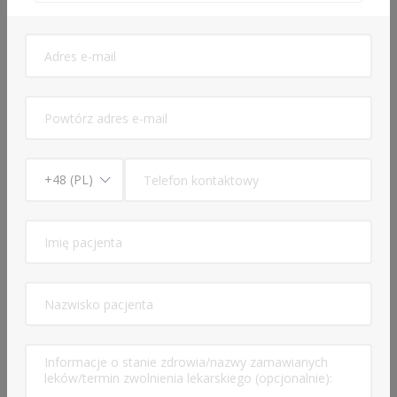
Konsultacja lekarska o e-Zwolnienie dla studenta
-
69 zł
Leczenie otyłości - konsultacja lekarska
pierwszorazowa -
169 zł
Opis usługi
Konsultacja lekarska o e-skierowanie na badania -
69 zł
Lekarz rodzinny
Edukacja
Lekarz Rodzinny