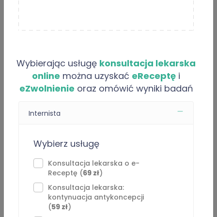
Informacje i usługi online
Opinie
Artykuły
Wybierając usługę
konsultacja lekarska
O “Łukasz Trzeciak”
online
można uzyskać
eReceptę
i
eZwolnienie
oraz omówić wyniki badań
Jestem specjalistą medycyny rodzinnej z doświadczeniem
w pracy w podstawowej opiece zdrowotnej oraz w
Internista
konsultacjach online. Pomagam pacjentom dorosłym w
najczęstszych problemach internistycznych, infekcjach,
chorobach przewlekłych, omówieniu wyników badań oraz
Wybierz usługę
kontynuacji leczenia.
Konsultacja lekarska o e-
Receptę (
69 zł
)
Jestem członkiem Polskiego Towarzystwa Medycyny
Rodzinnej, Kolegium Lekarzy Rodzinnych w Polsce oraz
⁠Konsultacja lekarska:
kontynuacja antykoncepcji
Polskiego Towarzystwa Leczenia Otyłości.
(
59 zł
)