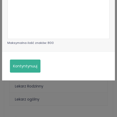
Specjalizacje
Internista
Lekarz rodzinny
Maksymalna ilość znaków: 800
Języki
Angielski
Polski
Kontyntynuuj
Nagrody i wyróżnienia
Lekarz Rodzinny
Lekarz ogólny