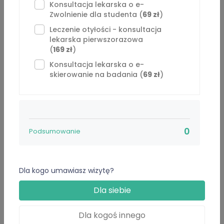
W pracy stawiam na spokojną komunikację, dokładny
Konsultacja lekarska o e-
Zwolnienie dla studenta (
69 zł
)
wywiad i konkretne zalecenia. Zależy mi, aby pacjent po
konsultacji rozumiał, co może być przyczyną objawów,
Leczenie otyłości - konsultacja
lekarska pierwszorazowa
kiedy potrzebna jest dalsza diagnostyka i kiedy należy
(
169 zł
)
zgłosić się do lekarza stacjonarnie.
Konsultacja lekarska o e-
skierowanie na badania (
69 zł
)
English-speaking patients are welcome.
Oferowane usługi
0
Podsumowanie
Internista
5 Usługi
Konsultacja lekarska o e-Receptę -
69 zł
Dla kogo umawiasz wizytę?
Opis usługi
Dla siebie
⁠Konsultacja lekarska: kontynuacja antykoncepcji -
Dla kogoś innego
59 zł