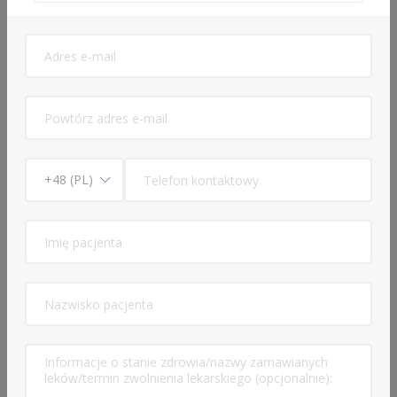
Opis usługi
Konsultacja lekarska o e-Zwolnienie dla studenta
-
69 zł
Leczenie otyłości - konsultacja lekarska
pierwszorazowa -
169 zł
Opis usługi
Konsultacja lekarska o e-skierowanie na badania -
69 zł
Lekarz rodzinny
Edukacja
Lekarz Rodzinny