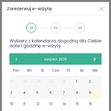
Zarezerwuj e-wizytę
Home
Doktorzy
Łukasz Trzeciak
01
02
03
Wybierz z kalendarza dogodną dla Ciebie
PWZ 3608295
date i godzinę e-wizyty
Internista
Lekarz rodzinny
Łukasz Trzeciak
sierpień 2026
646 Opinie
Pon
Wt
Śr
Czw
Pt
Sb
Nie
645 poleceń lekarza
27
28
29
30
31
1
2
Gabinet Online
3
4
5
6
7
8
9
Przyjmuje w: Czw, Pt, Pon, Wt
Niedostępny dzisiaj.
Sprawdź
10
11
12
13
14
15
16
inne terminy