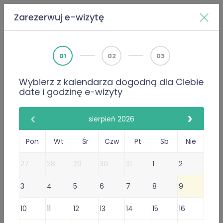
Zarezerwuj e-wizytę
Home
Doktorzy
Krzysztof Rudkowski
01
02
03
Wybierz z kalendarza dogodną dla Ciebie
PWZ 2872893, specjalista psychiatrii
date i godzinę e-wizyty
Psychiatra
Krzysztof Rudkowski
sierpień 2026
55 Opinie
Pon
Wt
Śr
Czw
Pt
Sb
Nie
55 poleceń lekarza
27
28
29
30
31
1
2
Gabinet Online
3
4
5
6
7
8
9
Przyjmuje w: Pt
Niedostępny dzisiaj.
Sprawdź
10
11
12
13
14
15
16
inne terminy