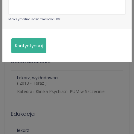
Konsultacja psychiatryczna online (WIZYTA
KOLEJNA) -
259 zł
Maksymalna ilość znaków: 800
Opis usługi
Psychiatric consultation in English -
469 zł
Kontyntynuuj
Doświadczenie
Lekarz, wykładowca
( 2013 - Teraz )
Katedra i Klinika Psychiatrii PUM w Szczecinie
Edukacja
lekarz