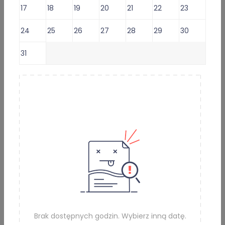
Wystawiam
recepty
i
17
18
19
20
21
22
23
zwolnienia
24
25
26
27
28
29
30
Lekarz oferuje usługi:
31
1
2
3
4
5
6
Konsultacja psychiatryczna online (.WIZYTA PIERWSZA.) -
369 zł
Konsultacja psychiatryczna online (WIZYTA KOLEJNA) -
259 zł
Psychiatric consultation in English -
469 zł
Umów e-Wizytę (Wybierz termin)
Informacje i usługi online
Brak dostępnych godzin. Wybierz inną datę.