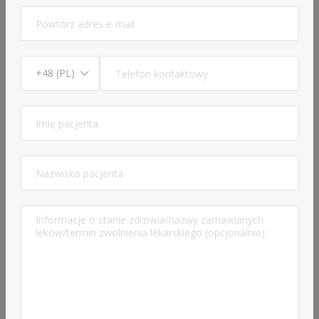
– zaburzeń depresyjnych
– zaburzeń afektywnych dwubiegunowych
– zaburzeń lękowych
– zaburzeń obsesyjno-kompulsyjnych
– zaburzeń związanych ze stresem
– zaburzeń odżywiania
– zaburzeń osobowości
– uzależnienia od alkoholu oraz innych substancji
psychoaktywnych
Oferowane usługi
Psychiatra
3 Usługi
Konsultacja psychiatryczna online (.WIZYTA
PIERWSZA.) -
369 zł
Opis usługi