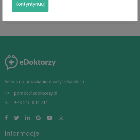
Kontyntynuuj
Udostępnij profil:
Serwis do umawiania e-wizyt lekarskich
pomoc@edoktorzy.pl
+48 516 044 711
Informacje