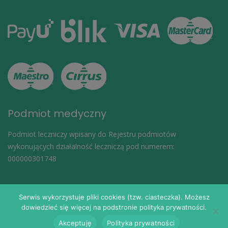
Podmiot medyczny
Podmiot leczniczy wpisany do Rejestru podmiotów
wykonujących działalność leczniczą pod numerem:
000000301748
Serwis wykorzystuje pliki cookies (tzw. ciasteczka). Możesz
dowiedzieć się więcej na podstronie polityka prywatności.
© 2024
eDoktorzy.pl
. Wszelkie prawa zastrzeżone.
Akceptuję
Polityka prywatności