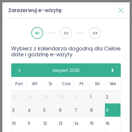
Zarezerwuj e-wizytę
Home
Doktorzy
Alexander Fortuniak
01
02
03
Wybierz z kalendarza dogodną dla Ciebie
PWZ 3868532
date i godzinę e-wizyty
Lekarz
Alexander Fortuniak
sierpień 2026
386 Opinie
Pon
Wt
Śr
Czw
Pt
Sb
Nie
386 poleceń lekarza
27
28
29
30
31
1
2
Gabinet Online
3
4
5
6
7
8
9
Przyjmuje w: Śr, Pt, Pon, Wt,
Czw
10
11
12
13
14
15
16
Niedostępny dzisiaj.
Sprawdź