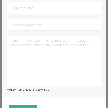
Opis usługi
Doświadczenie
Edukacja
Specjalizacje
Lekarz
Członkostwa
Maksymalna ilość znaków: 800
Polskie Towarzystwo Okulistyczne