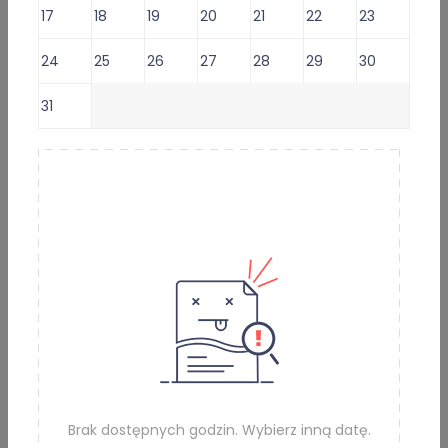
inne terminy
17
18
19
20
21
22
23
Wystawiam
recepty
i
24
25
26
27
28
29
30
zwolnienia
31
1
2
3
4
5
6
Lekarz oferuje usługi:
Konsultacja lekarska o L4 (e-ZLA) i/lub eReceptę -
129 zł
Umów e-Wizytę (Wybierz termin)
Informacje i usługi online
Opinie
Artykuły
Brak dostępnych godzin. Wybierz inną datę.