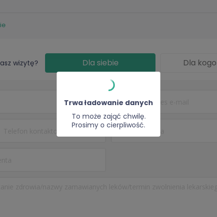
eniem, co stanowi mocną podstawę mojej praktyki.
ie
rał, słuchał i angażował w proces leczenia, to zapraszam do mojej pr
h potrzeb i aspiracji.
Dla siebie
Dla kogo
asz wizytę?
Trwa ładowanie danych
To może zająć chwilę.
Prosimy o cierpliwość.
eceptę -
129 zł