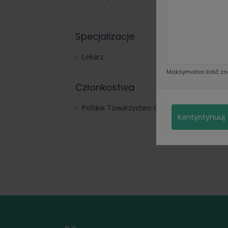
Specjalizacje
Lekarz
Maksymalna ilość zn
Członkostwa
Polskie Towarzystwo Okulistyczne
Kontyntynuuj