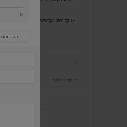
0
aktyki. Razem możemy stworzyć plan opieki
ś innego
Opis usługi