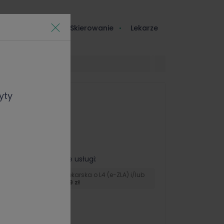
e dla studenta
Skierowanie
Lekarze
yty
Lekarz oferuje usługi:
Konsultacja lekarska o L4 (e-ZLA) i/lub
eReceptę -
129 zł