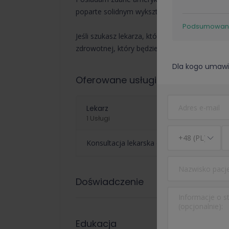
poparte solidnym wykształceniem i doświadcz
Podsumowan
Jeśli szukasz lekarza, który będzie cię wspie
zdrowotnej, który będzie dostosowany do Twoic
Dla kogo umawi
Oferowane usługi
Lekarz
1 Usługi
Konsultacja lekarska o L4 (e-ZLA) i/lub eR
Doświadczenie
Edukacja