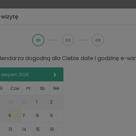
-wizytę
Recepta
L4 (e-ZLA)
Zwolnieni
01
02
03
alendarza dogodną dla Ciebie date i godzinę e-wiz
sierpień 2026
Śr
Czw
Pt
Sb
Nie
30
31
1
2
6
7
8
9
on, Wt,
Czw
i
zwolnienia
13
14
15
16