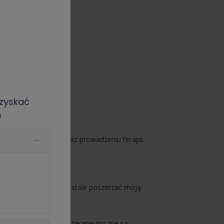
zyskać
ń
 dobre samopoczucie.
nostyce, leczeniu oraz prowadzeniu terapii.
katy i szkolenia, aby stale poszerzać moją
ości diagnostyczne i terapeutyczne są