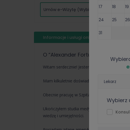
17
18
19
Umów e-Wizytę (Wybierz termin)
24
25
26
31
1
2
Informacje i usługi online
Opinie
O “Alexander Fortuniak”
Wybier
e
Witam serdecznie! Jestem Alexander Fortunia
Mam kilkuletnie doświadczenie w obszarze me
Lekarz
Obecnie pracuję w Szpitalu Klinicznym jako leka
Wybierz 
Ukończyłem studia medyczne na Uniwersytecie 
Konsul
wiedzę i umiejętności.
Posiadam zdane amerykańskie egzaminy medycz