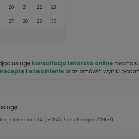
20
21
22
23
27
28
29
30
3
4
5
6
Artykuły
ając usługę
konsultacja lekarska online
można u
Receptę
i
eZwolnienie
oraz omówić wyniki bada
k, lekarz z pasją do pomagania ludziom osiągać optymalne zdrowie i
dycyny rodzinnej, gdzie zdobyłem zaawansowane umiejętności w diag
rz rezydent w trakcie specjalizacji w dziedzinie Okulistyki.
usługę
im. Karola Marcinkowskiego w Poznaniu oraz zdobyłem liczne certyfi
tacja lekarska o L4 (e-ZLA) i/lub eReceptę (
129 zł
)
ne (USMLE) Step 1 i Step 2 z doskonałymi wynikami. Moje umiejętn