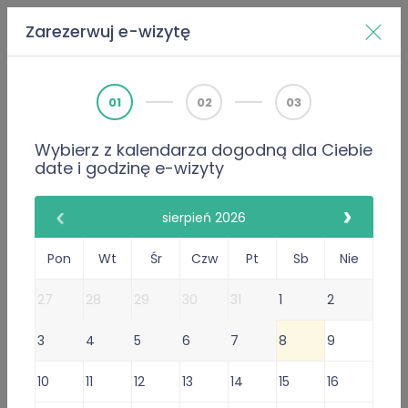
Zarezerwuj e-wizytę
Home
Doktorzy
Ahmad Alattal
01
02
03
Wybierz z kalendarza dogodną dla Ciebie
PWZ 3587396
date i godzinę e-wizyty
Lekarz rodzinny
Pediatra
Ahmad Alattal
sierpień 2026
97 Opinie
Pon
Wt
Śr
Czw
Pt
Sb
Nie
97 poleceń lekarza
27
28
29
30
31
1
2
Gabinet Online
3
4
5
6
7
8
9
Przyjmuje w: Czw, Pon, Wt, Śr
Niedostępny dzisiaj.
Sprawdź
10
11
12
13
14
15
16
inne terminy