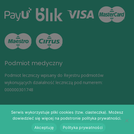
Podmiot medyczny
Podmiot leczniczy wpisany do Rejestru podmiotów
wykonujących działalność leczniczą pod numerem:
000000301748
Serwis wykorzystuje pliki cookies (tzw. ciasteczka). Możesz
dowiedzieć się więcej na podstronie polityka prywatności.
© 2024
eDoktorzy.pl
. Wszelkie prawa zastrzeżone.
Akceptuję
Polityka prywatności