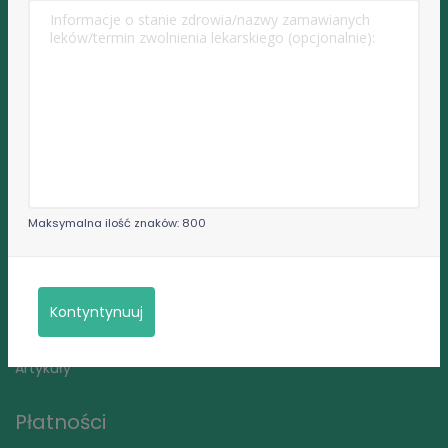
Regulamin portalu
Polityka prywatności
Najczęściej zadawane pytania przez pacjentów
Rzecznik Praw Pacjenta
Internetowe Konto Pacjenta (IKP)
Informacje dla pacjenta
Prawa pacjenta
Maksymalna ilość znaków: 800
eDoktorzy
O portalu
Współpraca dla lekarzy
Kontyntynuuj
Kontakt
Artykuły
Płatności