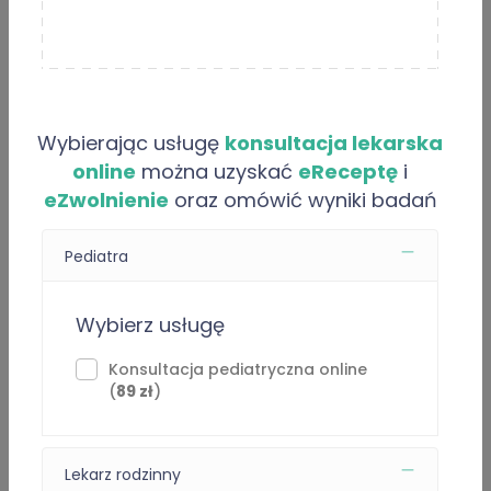
Opinie
Artykuły
O “Ahmad Alattal”
Wybierając usługę
konsultacja lekarska
online
można uzyskać
eReceptę
i
Oferowane usługi
eZwolnienie
oraz omówić wyniki badań
Pediatra
Pediatra
1 Usługi
Konsultacja pediatryczna online -
89 zł
Wybierz usługę
Konsultacja pediatryczna online
Lekarz rodzinny
(
89 zł
)
3 Usługi
Doświadczenie
Lekarz rodzinny