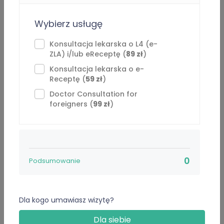
lekarz rezydent
Wybierz usługę
( 2020 - Teraz )
Konsultacja lekarska o L4 (e-
UCKWUM
ZLA) i/lub eReceptę (
89 zł
)
Konsultacja lekarska o e-
Receptę (
59 zł
)
Edukacja
Doctor Consultation for
foreigners (
99 zł
)
Magister
( 2010 - 2017 )
WUM
0
Podsumowanie
Specjalizacje
Lekarz rodzinny
Pediatra
Dla kogo umawiasz wizytę?
Dla siebie