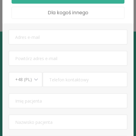
Udostępnij profil:
Dla kogoś innego
Serwis do umawiania e-wizyt lekarskich
pomoc@edoktorzy.pl
+48 516 044 711
Informacje